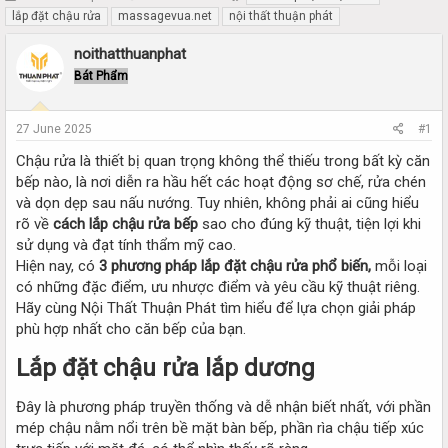
h
t
lắp đặt chậu rửa
massagevua.net
nội thất thuận phát
r
a
e
r
noithatthuanphat
a
t
Bát Phẩm
d
d
s
a
t
t
27 June 2025
#1
a
e
r
Chậu rửa là thiết bị quan trọng không thể thiếu trong bất kỳ căn
t
bếp nào, là nơi diễn ra hầu hết các hoạt động sơ chế, rửa chén
e
và dọn dẹp sau nấu nướng. Tuy nhiên, không phải ai cũng hiểu
r
rõ về
cách lắp chậu rửa bếp
sao cho đúng kỹ thuật, tiện lợi khi
sử dụng và đạt tính thẩm mỹ cao.
Hiện nay, có
3 phương pháp lắp đặt chậu rửa phổ biến,
mỗi loại
có những đặc điểm, ưu nhược điểm và yêu cầu kỹ thuật riêng.
Hãy cùng Nội Thất Thuận Phát tìm hiểu để lựa chọn giải pháp
phù hợp nhất cho căn bếp của bạn.
Lắp đặt chậu rửa lắp dương
Đây là phương pháp truyền thống và dễ nhận biết nhất, với phần
mép chậu nằm nổi trên bề mặt bàn bếp, phần rìa chậu tiếp xúc