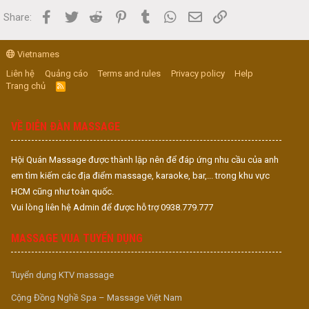
Facebook
Twitter
Reddit
Pinterest
Tumblr
WhatsApp
Email
Link
Share:
Vietnames
Liên hệ
Quảng cáo
Terms and rules
Privacy policy
Help
Trang chủ
R
S
S
VỀ DIỄN ĐÀN MASSAGE
Hội Quán Massage được thành lập nên để đáp ứng nhu cầu của anh
em tìm kiếm các địa điểm massage, karaoke, bar,... trong khu vực
HCM cũng như toàn quốc.
Vui lòng liên hệ Admin để được hỗ trợ 0938.779.777
MASSAGE VUA TUYỂN DỤNG
Tuyển dụng KTV massage
Cộng Đồng Nghề Spa – Massage Việt Nam