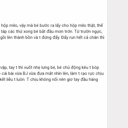
 hộp milo, vậy mà bé bước ra lấy cho hộp milo thật, thế
ắm táp các thứ xong bé bắt đầu mơn trớn. Từ trườn ngực,
ồi lên thành bồn và t đứng đẩy. Đẩy run hết cả chân thì
ập, tay t thì vuốt nhẹ lưng bé, bé chủ động kêu t bóp
ó cái bài vừa BJ vừa đưa mắt nhìn lên, làm t rạo rực chịu
t liễu t luôn. T chịu không nổi nên giơ tay đầu hàng