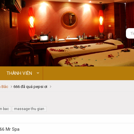
THÀNH VIÊN
 Bắc
666 đã quá pepsi ơi
n bac
massage thu gian
666 Mr Spa