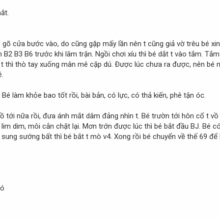
ắt.
é gõ cửa bước vào, do cũng gặp mấy lần nên t cũng giả vờ trêu bé xin
n B2 B3 B6 trước khi lâm trận. Ngồi chơi xíu thì bé dắt t vào tắm. T
 t thì thò tay xuống mân mê cặp dú. Được lúc chưa ra được, nên bé ng
é.
Bé làm khỏe bao tốt rồi, bài bản, có lực, có thả kiến, phê tận óc.
tới nữa rồi, đưa ánh mắt dâm đảng nhìn t. Bé trườn tới hôn cổ t vồ v
é lim dim, môi cắn chặt lại. Mơn trớn được lúc thì bé bắt đầu BJ. Bé c
ung sướng bất thì bé bắt t mò v4. Xong rồi bé chuyển về thế 69 để kế
đó