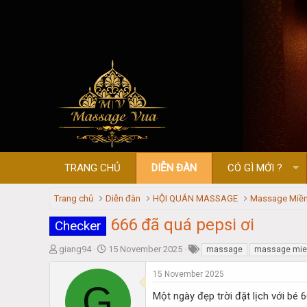
TRANG CHỦ
DIỄN ĐÀN
CÓ GÌ MỚI ?
Trang chủ
Diễn đàn
HỘI QUÁN MASSAGE
Massage Miền
666 đã quá pepsi ơi
Checker
T
S
giang94
15 November 2025
massage
massage mie
h
t
r
a
15 November 2025
G
e
r
Một ngày đẹp trời đặt lịch với bé 
a
t