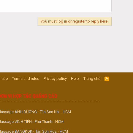
You must log in or register to reply here.
 cáo
Terms and rules
Privacy policy
Help
Trang chủ
R
S
S
ĐƠN VỊ HỢP TÁC QUẢNG CÁO
assage ÁNH DƯƠNG - Tân Sơn Nhì - HCM
assage VINH TIÊN - Phú Thạnh - HCM
assage BANGKOK - Tân Sơn Hòa - HCM