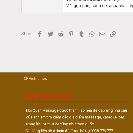
V4: gọn gàn, sạch sẽ, aquafina - vị
Facebook
Twitter
Reddit
Pinterest
Tumblr
WhatsApp
Email
Link
Share:
Vietnames
VỀ DIỄN ĐÀN MASSAGE
Hội Quán Massage được thành lập nên để đáp ứng nhu cầu
của anh em tìm kiếm các địa điểm massage, karaoke, bar,...
trong khu vực HCM cũng như toàn quốc.
Vui lòng liên hệ Admin để được hỗ trợ 0938.779.777