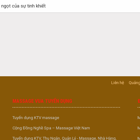
 ngọt của sự tinh khiết
Liên hệ
Quảng
MASSAGE VUA TUYỂN DỤNG
Tuyển dụng KTV massage
M
Cộng Đồng Nghề Spa – Massage Việt Nam
M
Tuyển dụng KTV, Thu Ngân, Quản Lý - Massage, Nhà Hàng,
M