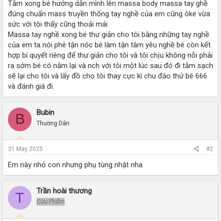
Tắm xong bé hướng dẫn mình lên massa body massa tay ghề
đúng chuẩn mass truyền thống tay nghề của em cũng ôke vừa
sức với tôi thấy cũng thoải mái
Massa tay nghề xong bé thư giản cho tôi bằng những tay nghề
của em ta nói phê tận nóc bé làm tận tâm yêu nghề bé còn kết
hợp bí quyết riêng để thư giản cho tôi và tôi chịu không nỗi phải
ra sớm bé có nằm lại và nch với tôi một lúc sau đó đi tắm sạch
sẽ lại cho tôi và lấy đồ cho tôi thay cực kì chu đáo thử bé 666
và đánh giá đi.
Bubin
B
Thường Dân
31 May 2025
#2
Em này nhỏ con nhưng phụ tùng nhật nha
Trần hoài thương
T
Cửu Phẩm