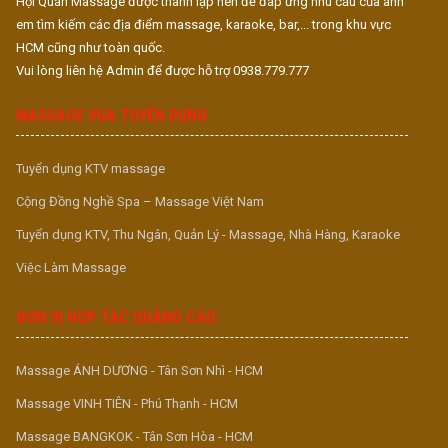
Hội Quán Massage được thành lập nên để đáp ứng nhu cầu của anh
em tìm kiếm các địa điểm massage, karaoke, bar,... trong khu vực
HCM cũng như toàn quốc.
Vui lòng liên hệ Admin để được hỗ trợ 0938.779.777
MASSAGE VUA TUYỂN DỤNG
Tuyển dụng KTV massage
Cộng Đồng Nghề Spa – Massage Việt Nam
Tuyển dụng KTV, Thu Ngân, Quản Lý - Massage, Nhà Hàng, Karaoke
Việc Làm Massage
ĐƠN VỊ HỢP TÁC QUẢNG CÁO
Massage ÁNH DƯƠNG - Tân Sơn Nhì - HCM
Massage VINH TIÊN - Phú Thạnh - HCM
Massage BANGKOK - Tân Sơn Hòa - HCM