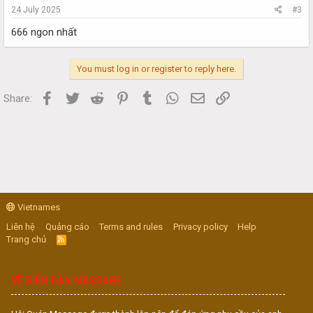
24 July 2025
#3
666 ngon nhất
You must log in or register to reply here.
Facebook
Twitter
Reddit
Pinterest
Tumblr
WhatsApp
Email
Link
Share:
Vietnames
Liên hệ
Quảng cáo
Terms and rules
Privacy policy
Help
Trang chủ
R
S
S
VỀ DIỄN ĐÀN MASSAGE