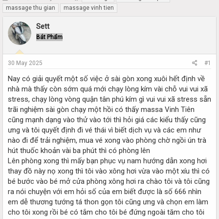
h
t
massage thu gian
massage vinh tien
r
a
e
r
Sett
a
t
Bát Phẩm
d
d
s
a
t
t
30 May 2025
#1
a
e
r
Nay có giải quyết một số việc ở sài gòn xong xuôi hết định về
t
nhà mà thấy còn sớm quá mới chạy lòng kím vài chỗ vui vui xã
e
stress, chạy lòng vòng quận tân phú kím gì vui vui xã stress sẵn
r
trãi nghiệm sài gòn chạy một hồi có thấy massa Vinh Tiên
cũng mạnh dạng vào thử vào tới thì hỏi giá các kiểu thấy cũng
ưng và tôi quyết định đi vé thái vì biết dịch vụ và các em như
nào đi để trải nghiệm, mua vé xong vào phòng chờ ngồi ún trà
hút thuốc khoản vài ba phút thì có phòng lên
Lên phòng xong thì mấy bạn phục vụ nam hướng dẫn xong hơi
thay đồ này nọ xong thì tôi vào xông hơi vừa vào một xíu thì có
bé bước vào bé mở cửa phòng xông hơi ra chào tôi và tôi cũng
ra nói chuyện với em hỏi số của em biết được là số 666 nhìn
em dễ thương tướng tá thon gọn tôi cũng ưng và chọn em làm
cho tôi xong rồi bé có tắm cho tôi bé đứng ngoài tăm cho tôi