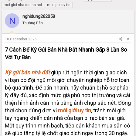
h
t
moi gioi nha dat ha noi
moi gioi uy tin
r
a
e
r
nghidung262058
N
a
t
Thường Dân
d
d
s
a
t
t
10 December 2025
#1
a
e
r
7 Cách Để Ký Gửi Bán Nhà Đất Nhanh Gấp 3 Lần So
t
Với Tự Bán
e
r
Ký gửi bán nhà đất
giúp rút ngắn thời gian giao dịch
vì bạn có đội ngũ môi giới chuyên nghiệp hỗ trợ toàn
bộ quá trình. Để bán nhanh, hãy chuẩn bị hồ sơ pháp
lý đầy đủ, xác định mức giá phù hợp thị trường và cải
thiện hình ảnh căn nhà bằng ảnh chụp sắc nét. Đồng
thời chọn đúng đơn vị
môi giới uy tín
, tránh môi giới
tay ngang khiến căn nhà của bạn bị rao bán sai giá.
Một quy trình minh bạch, tiếp cận khách mua sẵn có
sẽ giúp tăng tỷ lệ chốt giao dịch ngay trong 30 ngày.