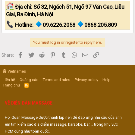
Địa chỉ: Số 32, Ngách 51, Ngõ 97 Văn Cao, Liễu
Giai, Ba Đình, Hà Nội
Hotline:
09.6226.2058
0868.205.809
You must log in or register to reply here.
Facebook
Twitter
Reddit
Pinterest
Tumblr
WhatsApp
Email
Link
Share:
Vietnames
Liên hệ
Quảng cáo
Terms and rules
Privacy policy
Help
Trang chủ
R
S
S
VỀ DIỄN ĐÀN MASSAGE
Hội Quán Massage được thành lập nên để đáp ứng nhu cầu của anh
em tìm kiếm các địa điểm massage, karaoke, bar,... trong khu vực
HCM cũng như toàn quốc.