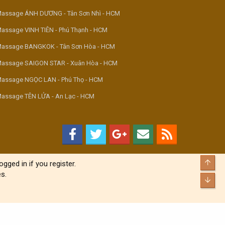
assage ÁNH DƯƠNG - Tân Sơn Nhì - HCM
assage VINH TIÊN - Phú Thạnh - HCM
assage BANGKOK - Tân Sơn Hòa - HCM
assage SAIGON STAR - Xuân Hòa - HCM
assage NGỌC LAN - Phú Thọ - HCM
assage TÊN LỬA - An Lạc - HCM
Top
gged in if you register.
s.
Bott