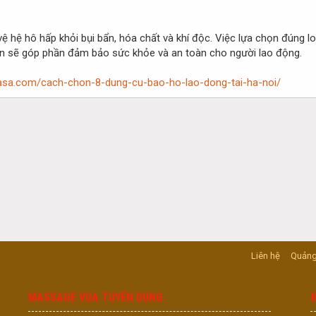
 hệ hô hấp khỏi bụi bẩn, hóa chất và khí độc. Việc lựa chọn đúng loạ
oàn sẽ góp phần đảm bảo sức khỏe và an toàn cho người lao động.
lasa.com/cach-chon-8-dung-cu-bao-ho-lao-dong-tai-ha-noi/
Liên hệ
Quảng
MASSAGE VUA TUYỂN DỤNG