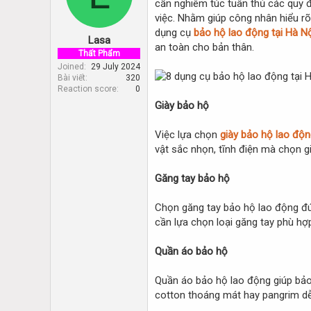
cần nghiêm túc tuân thủ các quy 
d
d
s
a
việc. Nhằm giúp công nhân hiểu rõ
t
t
dụng cụ
bảo hộ lao động tại Hà N
Lasa
a
e
an toàn cho bản thân.
r
Thất Phẩm
t
Joined
29 July 2024
Bài viết
320
e
Reaction score
0
r
Giày bảo hộ
Việc lựa chọn
giày bảo hộ lao độ
vật sắc nhọn, tĩnh điện mà chọn g
Găng tay bảo hộ
Chọn găng tay bảo hộ lao động đún
cần lựa chọn loại găng tay phù hợp
Quần áo bảo hộ
Quần áo bảo hộ lao động giúp bảo 
cotton thoáng mát hay pangrim dễ 