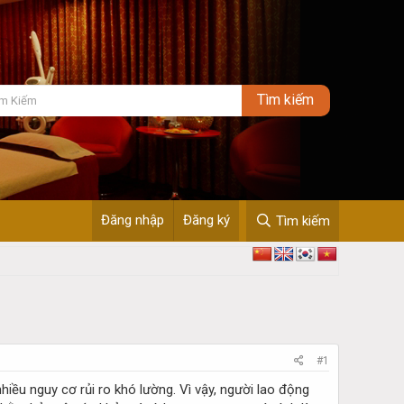
Đăng nhập
Đăng ký
Tìm kiếm
#1
iều nguy cơ rủi ro khó lường. Vì vậy, người lao động