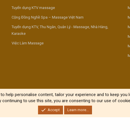
Tuyển dụng KTV massage
M
Cộng Đồng Nghề Spa – Massage Việt Nam
M
Tuyển dụng KTV, Thu Ngân, Quản Lý - Massage, Nhà Hàng,
M
Karaoke
M
Việc Làm Massage
M
M
to help personalise content, tailor your experience and to keep you lo
y continuing to use this site, you are consenting to our use of cookie
Accept
Learn more...