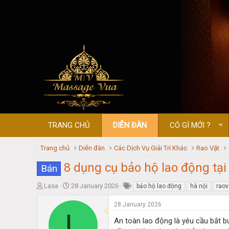
TRANG CHỦ
DIỄN ĐÀN
CÓ GÌ MỚI ?
Trang chủ
Diễn đàn
Các Dịch Vụ Giải Trí Khác
Rao Vặt
8 dụng cụ bảo hộ lao động tại
Bán
T
S
Lasa
28 January 2026
bảo hộ lao động
hà nội
raov
h
t
r
a
28 January 2026
L
e
r
An toàn lao động là yêu cầu bắt bu
a
t