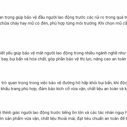
n trọng giúp bảo vệ đầu người lao động trước các rủi ro trong quá t
 chữa cháy hay mũ có đèn, phù hợp từng môi trường. Khi chọn mũ cần
hiết yếu giúp bảo vệ mắt người lao động trong nhiều ngành nghề như h
bay, bụi bẩn và hóa chất, góp phần bảo vệ thị lực, nâng cao an toàn 
 trò quan trọng trong việc bảo vệ đường hô hấp khỏi bụi bẩn, khí độc
 khẩu trang phù hợp, đảm bảo kích cỡ vừa vặn, chất liệu an toàn và 
ệ thính giác người lao động trước tiếng ồn lớn và các tác nhân nguy 
ên sản phẩm vừa vặn, chất liệu thoải mái, đạt tiêu chuẩn an toàn để b