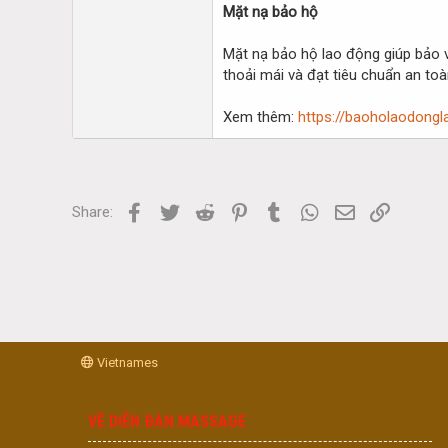
Mặt nạ bảo hộ
Mặt nạ bảo hộ lao động giúp bảo vệ
thoải mái và đạt tiêu chuẩn an t
Xem thêm:
https://baoholaodong
Facebook
Twitter
Reddit
Pinterest
Tumblr
WhatsApp
Email
Link
Share:
Vietnames
VỀ DIỄN ĐÀN MASSAGE