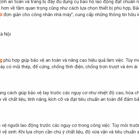
định an toàn và trang bị đầy đủ dụng cụ bảo hộ lao động đạt chuẩn 
 hơn về tầm quan trọng cũng như cách lựa chọn thiết bị phù hợp, Bảo
ội
đơn giản cho công nhân nhà máy”, cung cấp những thông tin hữu 
ng
phù hợp giúp bảo vệ an toàn và nâng cao hiệu quả làm việc. Tùy 
iày có mũi thép, đế cứng, chống tĩnh điện, chống trơn trượt và êm ái
g cách giúp bảo vệ tay trước các nguy cơ như nhiệt độ cao, hóa chấ
 về chất liệu, tính năng, kích cỡ và đạt tiêu chuẩn an toàn để đảm bả
vệ người lao động trước các nguy cơ trong công việc. Tùy môi trường
vệ sinh. Khi lựa chọn cần chú ý chất liệu, độ vừa vặn và tiêu chuẩn