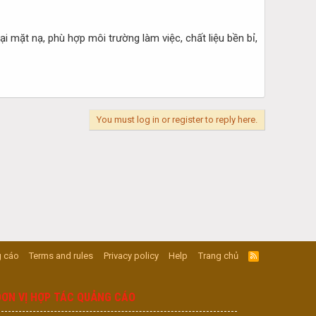
i mặt nạ, phù hợp môi trường làm việc, chất liệu bền bỉ,
You must log in or register to reply here.
 cáo
Terms and rules
Privacy policy
Help
Trang chủ
R
S
S
ĐƠN VỊ HỢP TÁC QUẢNG CÁO