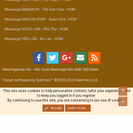
Massage BANGKOK - Tân Sơn Hòa - HCM
Massage SAIGON STAR - Xuân Hòa - HCM
Massage NGỌC LAN - Phú Thọ - HCM
Massage TÊN LỬA - An Lạc - HCM
Massagevua.net - Hội Quán Massage lớn nhất Việt Nam
Forum software by XenForo™ ©2010-2019 XenForo Ltd.
Top
This site uses cookies to help personalise content, tailor your experience and
to keep you logged in if you register.
By continuing to use this site, you are consenting to our use of cookies.
Bott
Accept
Learn more...