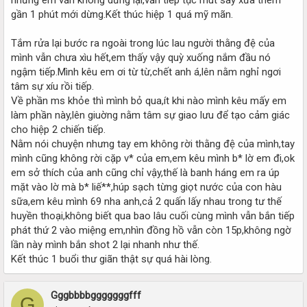
gần 1 phút mới dừng.Kết thúc hiệp 1 quá mỹ mãn.
Tắm rửa lại bước ra ngoài trong lúc lau người thằng đệ của
mình vẫn chưa xìu hết,em thấy vậy quỳ xuống nắm đầu nó
ngậm tiếp.Mình kêu em ơi từ từ,chết anh á,lên nằm nghỉ ngơi
tâm sự xíu rồi tiếp.
Về phần ms khỏe thì mình bỏ qua,ít khi nào mình kêu mấy em
làm phần này,lên giuờng nằm tâm sự giao lưu để tạo cảm giác
cho hiệp 2 chiến tiếp.
Nằm nói chuyện nhưng tay em không rời thằng đệ của mình,tay
mình cũng không rời cặp v* của em,em kêu mình b* lờ em đi,ok
em sở thích của anh cũng chỉ vậy,thế là banh háng em ra úp
mặt vào lờ mà b* liế**,húp sạch từng giọt nước của con hàu
sữa,em kêu mình 69 nha anh,cả 2 quấn lấy nhau trong tư thế
huyền thoại,không biết qua bao lâu cuối cùng mình vẫn bắn tiếp
phát thứ 2 vào miệng em,nhìn đồng hồ vẫn còn 15p,không ngờ
lần này mình bắn shot 2 lại nhanh như thế.
Kết thúc 1 buổi thư giãn thật sự quá hài lòng.
Gggbbbbgggggggfff
G