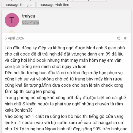
h
t
massage thu gian
massage vinh tien
r
a
e
r
traiyeu
T
a
t
Cửu Phẩm
d
d
s
a
t
t
5 April 2026
#1
a
e
r
Lần đầu đăng ký điệp vụ không ngờ được Mod anh 3 giao phó
t
cho cái code để đi trải nghiđể đặt vé,nghe danh em 99 đã lâu
e
và cũng hơi khó book nhưng thật may mắn hôm nay em vẫn
r
còn lịch trống nên mình chốt ngay và luôn.
Đến nơi ấn tượng ban đầu là cơ sở khá đẹp,mấy bạn phục vụ
cũng lịch sự vui vẻ,phòng chờ có tủ trưng bày mấy bình rượu
cũng khá ấn tượng.Mình đưa code cho bạn lễ tân check xong
tầm 5p thì cũng lên phòng.
Trong phòng có xông khô xông ướt đầy đủ,đặc biệt có cái ghế
hình chữ S khiến người ta phải suy nghĩ những chuyện tà râm
kaka:8onion38:
Vào xông hơi 1 chút ra uống lon bò húc thì tiếng gõ cửa vang
lên.Em 17 bước vào với bộ sườn xám xẻ cao tới háng,nhìn cứ
như Tỷ Tỷ trung hoa.Ngoại hình rất đẹp,giống 90% trên hình,cao