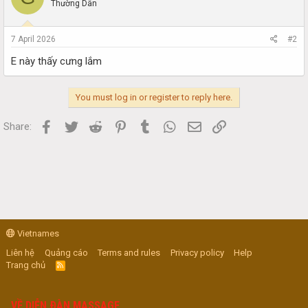
Thường Dân
7 April 2026
#2
E này thấy cưng lắm
You must log in or register to reply here.
Facebook
Twitter
Reddit
Pinterest
Tumblr
WhatsApp
Email
Link
Share:
Vietnames
Liên hệ
Quảng cáo
Terms and rules
Privacy policy
Help
Trang chủ
R
S
S
VỀ DIỄN ĐÀN MASSAGE