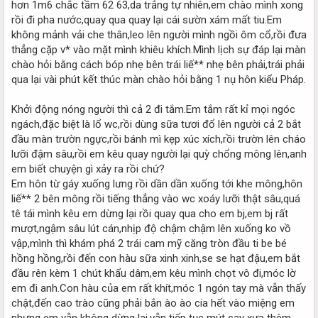
hơn 1m6 chắc tầm 62 63,da trắng tự nhiên,em chào mình xong
rồi đi pha nước,quay qua quay lại cái sườn xám mất tiu.Em
không mảnh vải che thân,leo lên người mình ngồi ôm cổ,rồi đưa
thẳng cặp v* vào mặt mình khiêu khích.Mình lịch sự đáp lại màn
chào hỏi bằng cách bóp nhẹ bên trái liế** nhẹ bên phải,trái phải
qua lại vài phút kết thúc màn chào hỏi bằng 1 nụ hôn kiểu Pháp.
Khởi động nóng người thì cả 2 đi tắm.Em tắm rất kỉ mọi ngóc
ngách,đặc biệt là lổ wc,rồi dùng sữa tươi đổ lên người cả 2 bắt
đầu màn trườn ngực,rồi bánh mì kẹp xúc xích,rồi trườn lên cháo
lưỡi đậm sâu,rồi em kêu quay người lại quỳ chổng mông lên,anh
em biết chuyện gì xảy ra rồi chứ?
Em hôn từ gáy xuống lưng rồi dần dần xuống tới khe mông,hôn
liế** 2 bên mông rồi tiếng thẳng vào wc xoáy lưỡi thật sâu,quá
tê tái mình kêu em dừng lại rồi quay qua cho em bj,em bj rất
mượt,ngậm sâu lút cán,nhịp độ chậm chậm lên xuống ko vồ
vập,mình thì khám phá 2 trái cam mỹ căng tròn đầu ti be bé
hồng hồng,rồi đến con hàu sữa xinh xinh,se se hạt đậu,em bắt
đầu rên kèm 1 chút khẩu dâm,em kêu mình chọt vô đi,móc lờ
em đi anh.Con hàu của em rất khít,móc 1 ngón tay mà vẫn thấy
chật,đến cao trào cũng phải bắn ào ào cia hết vào miệng em
nhưng em vẫn không dừng lại,vẫn tiếp tục mút say xưa thêm