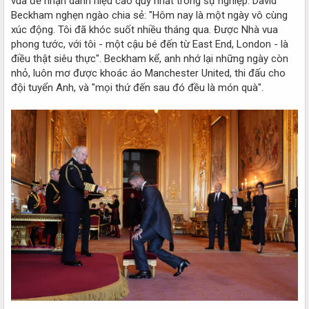
vua để nhận danh hiệu cao quý nhất trong sự nghiệp. David
Beckham nghẹn ngào chia sẻ: "Hôm nay là một ngày vô cùng
xúc động. Tôi đã khóc suốt nhiều tháng qua. Được Nhà vua
phong tước, với tôi - một cậu bé đến từ East End, London - là
điều thật siêu thực". Beckham kể, anh nhớ lại những ngày còn
nhỏ, luôn mơ được khoác áo Manchester United, thi đấu cho
đội tuyển Anh, và "mọi thứ đến sau đó đều là món quà".