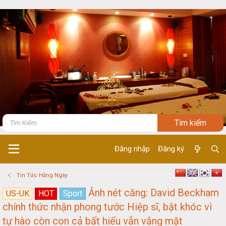
Đăng nhập
Đăng ký
Tin Tức Hằng Ngày
Ảnh nét căng: David Beckham
US-UK
HOT
Sport
chính thức nhận phong tước Hiệp sĩ, bật khóc vì
tự hào còn con cả bất hiếu vẫn vắng mặt