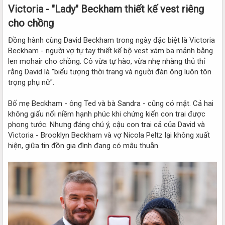
Victoria - "Lady" Beckham thiết kế vest riêng
cho chồng​
Đồng hành cùng David Beckham trong ngày đặc biệt là Victoria
Beckham - người vợ tự tay thiết kế bộ vest xám ba mảnh bằng
len mohair cho chồng. Cô vừa tự hào, vừa nhẹ nhàng thủ thỉ
rằng David là "biểu tượng thời trang và người đàn ông luôn tôn
trọng phụ nữ".
Bố mẹ Beckham - ông Ted và bà Sandra - cũng có mặt. Cả hai
không giấu nổi niềm hạnh phúc khi chứng kiến con trai được
phong tước. Nhưng đáng chú ý, cậu con trai cả của David và
Victoria - Brooklyn Beckham và vợ Nicola Peltz lại không xuất
hiện, giữa tin đồn gia đình đang có mâu thuẫn.