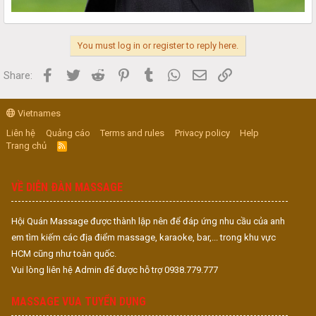
You must log in or register to reply here.
Facebook
Twitter
Reddit
Pinterest
Tumblr
WhatsApp
Email
Link
Share:
Vietnames
Liên hệ
Quảng cáo
Terms and rules
Privacy policy
Help
Trang chủ
R
S
S
VỀ DIỄN ĐÀN MASSAGE
Hội Quán Massage được thành lập nên để đáp ứng nhu cầu của anh
em tìm kiếm các địa điểm massage, karaoke, bar,... trong khu vực
HCM cũng như toàn quốc.
Vui lòng liên hệ Admin để được hỗ trợ 0938.779.777
MASSAGE VUA TUYỂN DỤNG