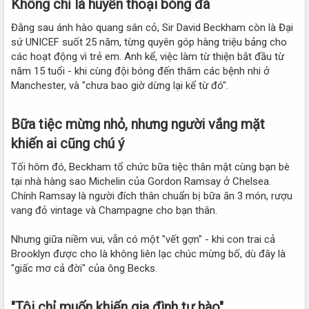
Không chỉ là huyền thoại bóng đá​
Đằng sau ánh hào quang sân cỏ, Sir David Beckham còn là Đại
sứ UNICEF suốt 25 năm, từng quyên góp hàng triệu bảng cho
các hoạt động vì trẻ em. Anh kể, việc làm từ thiện bắt đầu từ
năm 15 tuổi - khi cùng đội bóng đến thăm các bệnh nhi ở
Manchester, và "chưa bao giờ dừng lại kể từ đó".
Bữa tiệc mừng nhỏ, nhưng người vắng mặt
khiến ai cũng chú ý​
Tối hôm đó, Beckham tổ chức bữa tiệc thân mật cùng bạn bè
tại nhà hàng sao Michelin của Gordon Ramsay ở Chelsea.
Chính Ramsay là người đích thân chuẩn bị bữa ăn 3 món, rượu
vang đỏ vintage và Champagne cho bạn thân.
Nhưng giữa niềm vui, vẫn có một "vết gợn" - khi con trai cả
Brooklyn được cho là không liên lạc chúc mừng bố, dù đây là
"giấc mơ cả đời" của ông Becks.
"Tôi chỉ muốn khiến gia đình tự hào"​