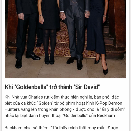
Khi "Goldenballs" trở thành "Sir David"​
Khi Nhà vua Charles rút kiếm thực hiện nghi lễ, bản phối đặc
biệt của ca khúc "Golden" từ bộ phim hoạt hình K-Pop Demon
Hunters vang lên trong khán phòng - được cho là "ẩn ý dí dỏm"
nhắc lại biệt danh huyền thoại "Goldenballs" của Beckham.
Beckham chia sẻ thêm: "Tôi thấy mình thật may mắn. Được