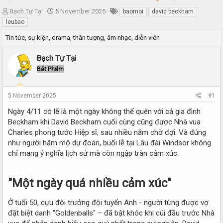
T
S
Bạch Tự Tại
5 November 2025
baomoi
david beckham
h
t
leubao
r
a
Tin tức, sự kiện, drama, thần tượng, âm nhạc, diễn viên
e
r
a
t
d
d
Bạch Tự Tại
s
a
Bát Phẩm
t
t
a
e
r
5 November 2025
#1
t
e
Ngày 4/11 có lẽ là một ngày không thể quên với cả gia đình
r
Beckham khi David Beckham cuối cùng cũng được Nhà vua
Charles phong tước Hiệp sĩ, sau nhiều năm chờ đợi. Và đúng
như người hâm mộ dự đoán, buổi lễ tại Lâu đài Windsor không
chỉ mang ý nghĩa lịch sử mà còn ngập tràn cảm xúc.
"Một ngày quá nhiều cảm xúc"​
Ở tuổi 50, cựu đội trưởng đội tuyển Anh - người từng được vợ
đặt biệt danh "Goldenballs" – đã bật khóc khi cúi đầu trước Nhà