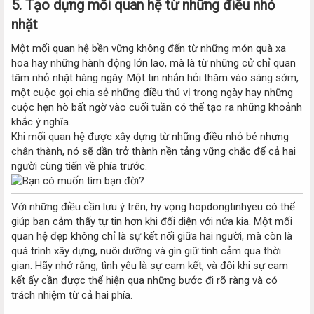
5.
Tạo dựng mối quan hệ từ những điều nhỏ
nhặt
Một mối quan hệ bền vững không đến từ những món quà xa
hoa hay những hành động lớn lao, mà là từ những cử chỉ quan
tâm nhỏ nhặt hàng ngày. Một tin nhắn hỏi thăm vào sáng sớm,
một cuộc gọi chia sẻ những điều thú vị trong ngày hay những
cuộc hẹn hò bất ngờ vào cuối tuần có thể tạo ra những khoảnh
khắc ý nghĩa.
Khi mối quan hệ được xây dựng từ những điều nhỏ bé nhưng
chân thành, nó sẽ dần trở thành nền tảng vững chắc để cả hai
người cùng tiến về phía trước.
Với những điều cần lưu ý trên, hy vọng hopdongtinhyeu có thể
giúp bạn cảm thấy tự tin hơn khi đối diện với nửa kia. Một mối
quan hệ đẹp không chỉ là sự kết nối giữa hai người, mà còn là
quá trình xây dựng, nuôi dưỡng và gìn giữ tình cảm qua thời
gian. Hãy nhớ rằng, tình yêu là sự cam kết, và đôi khi sự cam
kết ấy cần được thể hiện qua những bước đi rõ ràng và có
trách nhiệm từ cả hai phía.