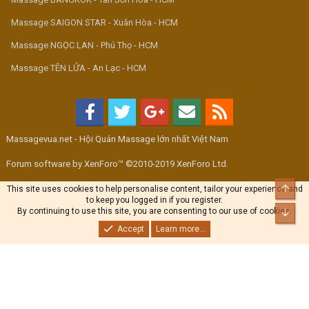
Massage SAIGON STAR - Xuân Hòa - HCM
Massage NGỌC LAN - Phú Thọ - HCM
Massage TÊN LỬA - An Lạc - HCM
Massagevua.net - Hội Quán Massage lớn nhất Việt Nam
Forum software by XenForo™ ©2010-2019 XenForo Ltd.
Top
This site uses cookies to help personalise content, tailor your experience and
to keep you logged in if you register.
By continuing to use this site, you are consenting to our use of cookies.
Bott
Accept
Learn more...