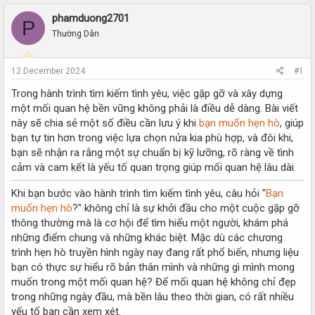
r
a
e
r
phamduong2701
P
a
t
Thường Dân
d
d
s
a
t
t
12 December 2024
#1
a
e
r
Trong hành trình tìm kiếm tình yêu, việc gặp gỡ và xây dựng
t
một mối quan hệ bền vững không phải là điều dễ dàng. Bài viết
e
này sẽ chia sẻ một số điều cần lưu ý khi
bạn muốn hẹn hò
, giúp
r
bạn tự tin hơn trong việc lựa chọn nửa kia phù hợp, và đôi khi,
bạn sẽ nhận ra rằng một sự chuẩn bị kỹ lưỡng, rõ ràng về tình
cảm và cam kết là yếu tố quan trọng giúp mối quan hệ lâu dài.
Khi bạn bước vào hành trình tìm kiếm tình yêu, câu hỏi "
Bạn
muốn hẹn hò
?" không chỉ là sự khởi đầu cho một cuộc gặp gỡ
thông thường mà là cơ hội để tìm hiểu một người, khám phá
những điểm chung và những khác biệt. Mặc dù các chương
trình hẹn hò truyền hình ngày nay đang rất phổ biến, nhưng liệu
bạn có thực sự hiểu rõ bản thân mình và những gì mình mong
muốn trong một mối quan hệ? Để mối quan hệ không chỉ đẹp
trong những ngày đầu, mà bền lâu theo thời gian, có rất nhiều
yếu tố bạn cần xem xét.