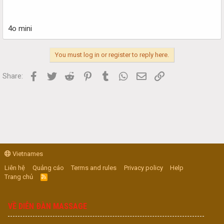
4o mini
You must log in or register to reply here.
Facebook
Twitter
Reddit
Pinterest
Tumblr
WhatsApp
Email
Link
Share:
Vietnames
Liên hệ
Quảng cáo
Terms and rules
Privacy policy
Help
Trang chủ
R
S
S
VỀ DIỄN ĐÀN MASSAGE