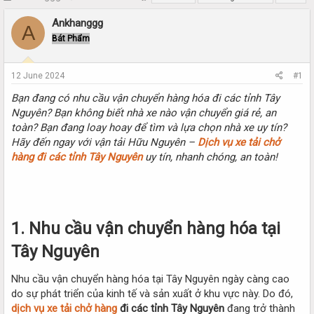
h
t
r
a
Ankhanggg
A
e
r
Bát Phẩm
a
t
d
d
s
a
12 June 2024
#1
t
t
a
e
Bạn đang có nhu cầu vận chuyển hàng hóa đi các tỉnh Tây
r
Nguyên? Bạn không biết nhà xe nào vận chuyển giá rẻ, an
t
toàn? Bạn đang loay hoay để tìm và lựa chọn nhà xe uy tín?
e
Hãy đến ngay với vận tải Hữu Nguyên –
Dịch vụ xe tải chở
r
hàng đi các tỉnh Tây Nguyên
uy tín, nhanh chóng, an toàn!
1. Nhu cầu vận chuyển hàng hóa tại
Tây Nguyên
Nhu cầu vận chuyển hàng hóa tại Tây Nguyên ngày càng cao
do sự phát triển của kinh tế và sản xuất ở khu vực này. Do đó,
dịch vụ xe tải chở hàng
đi các tỉnh Tây Nguyên
đang trở thành