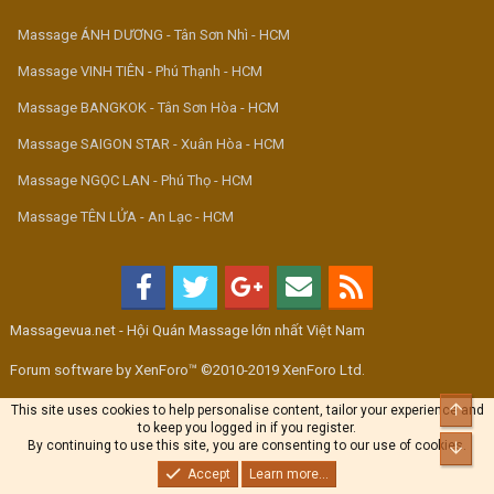
Massage ÁNH DƯƠNG - Tân Sơn Nhì - HCM
Massage VINH TIÊN - Phú Thạnh - HCM
Massage BANGKOK - Tân Sơn Hòa - HCM
Massage SAIGON STAR - Xuân Hòa - HCM
Massage NGỌC LAN - Phú Thọ - HCM
Massage TÊN LỬA - An Lạc - HCM
Massagevua.net - Hội Quán Massage lớn nhất Việt Nam
Forum software by XenForo™ ©2010-2019 XenForo Ltd.
Top
This site uses cookies to help personalise content, tailor your experience and
to keep you logged in if you register.
By continuing to use this site, you are consenting to our use of cookies.
Bott
Accept
Learn more...