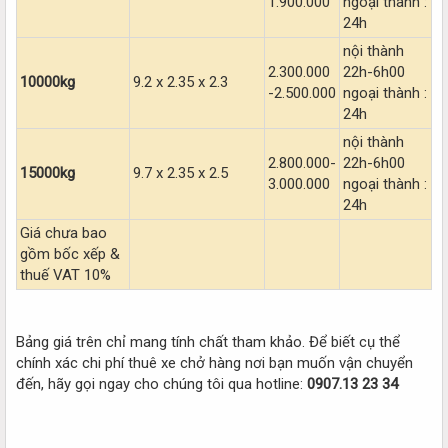
1.900.000
ngoại thành :
24h
nội thành
2.300.000
22h-6h00
10000kg
9.2 x 2.35 x 2.3
-2.500.000
ngoại thành :
24h
nội thành
2.800.000-
22h-6h00
15000kg
9.7 x 2.35 x 2.5
3.000.000
ngoại thành :
24h
Giá chưa bao
gồm bốc xếp &
thuế VAT 10%
Bảng giá trên chỉ mang tính chất tham khảo. Để biết cụ thể
chính xác chi phí thuê xe chở hàng nơi bạn muốn vận chuyển
đến, hãy gọi ngay cho chúng tôi qua hotline:
0907.13 23 34