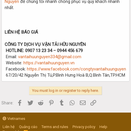
Nguyên
để chúng tôi nhanh chóng phục vụ quý khách nhanh
nhất.
LIÊN HỆ BÁO GIÁ
CÔNG TY DỊCH VỤ VẬN TẢI HỮU NGUYÊN
HOTLINE: 0907 13 23 34 – 0944 456 679
Email:
vantaihuunguyen334@gmail.com
Website:
https://vantaihuunguyen.vn
Facebook:
https://www.facebook.com/congtyvantaihuunguyen
67/20/42 Nguyễn Thị Tú,P.Bình Hưng Hoà B,Q.Bình Tân,TP.HCM
You must log in or register to reply here.
Facebook
Twitter
Reddit
Pinterest
Tumblr
WhatsApp
Email
Link
Share:
Vietnames
Liên hệ
Quảng cáo
Terms and rules
Privacy policy
Help