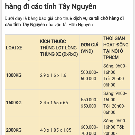
hàng đi các tỉnh Tây Nguyên
Dưới đây là bảng báo giá cho thuê
dịch vụ xe tải chở hàng đi
các tỉnh Tây Nguyên
của vận tải Hữu Nguyên:
THỜI GIAN
KÍCH THƯỚC
ĐƠN GIÁ
HOẠT ĐỘNG
LOẠI XE
THÙNG LỌT LÒNG
(VNĐ)
TẠI NỘI Ô
THÙNG XE (DxRxC)
TPHCM
Sáng: 9h00-
500.000-
16h00
1000KG
2.9 x 1.6 x 1.6
600.000
Tối: 20h00-
06h00
Sáng: 9h00-
550.000-
16h00
1500KG
3.4 x 1.65 x 65
650.000
Tối: 20h00-
06h00
Sáng: 9h00-
600.000-
16h00 Tối:
2000KG
4.3 x 1.85 x 1.85
700.000
20h00-