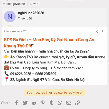
h
t
massagevua.net
tu van
r
a
e
r
nghidung262058
N
a
t
Thường Dân
d
d
s
a
t
t
9 November 2025
#1
a
e
r
BĐS Ba Đình – Mua Bán
,
Ký Gửi Nhanh Cùng An
t
Khang Thủ Đô
!”
e
Cần
bán nhà nhanh – mua nhà chuẩn giá
tại Ba Đình?
r
An Khang Thủ Đô
chuyên
môi giới, ký gửi, tư vấn đầu tư
nhà
đất khu Văn Cao, Liễu Giai, Kim Mã, Đội Cấn…
Uy tín – Pháp lý rõ ràng – Hỗ trợ tận tâm 24/7
09.6226.2058 – 0868.205.809
32, Ngách 51, Ngõ 97 Văn Cao, Ba Đình, Hà Nội
You must log in or register to reply here.
Facebook
Twitter
Reddit
Pinterest
Tumblr
WhatsApp
Email
Link
Share: