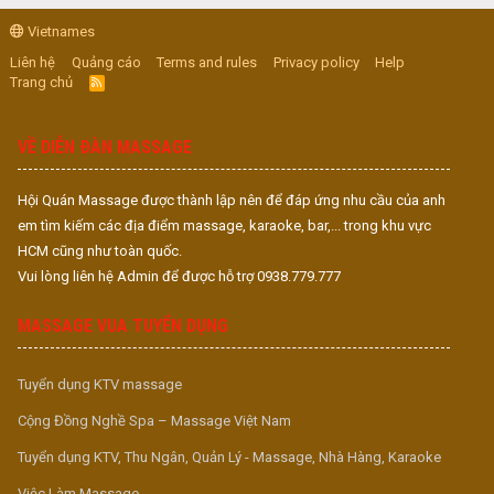
Vietnames
Liên hệ
Quảng cáo
Terms and rules
Privacy policy
Help
Trang chủ
R
S
S
VỀ DIỄN ĐÀN MASSAGE
Hội Quán Massage được thành lập nên để đáp ứng nhu cầu của anh
em tìm kiếm các địa điểm massage, karaoke, bar,... trong khu vực
HCM cũng như toàn quốc.
Vui lòng liên hệ Admin để được hỗ trợ 0938.779.777
MASSAGE VUA TUYỂN DỤNG
Tuyển dụng KTV massage
Cộng Đồng Nghề Spa – Massage Việt Nam
Tuyển dụng KTV, Thu Ngân, Quản Lý - Massage, Nhà Hàng, Karaoke
Việc Làm Massage