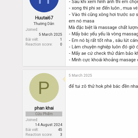
- Sau khi xem hình ảnh thì em chọ
d
d
s
a
- xong thì phi xe đến luôn , mua v
t
t
- Vào thì cũng xông hơi trước sơ 
Huutai67
a
e
em nó masa
r
Thường Dân
Mà đặc biệt là massage chất lượn
t
Joined
- Mấy bác yếu yếu là vòng massage
5 March 2025
e
Bài viết
1
- Em nó bj rất tốt nha , sâu lút c
r
Reaction score
0
- Làm chuyện nghiệp luôn đó giờ 
- Mấy ae cứ check thử đảm bảo k
- Mình cực khoái khoảng masage c
5 March 2025
P
để tui zô thử hok phê bác đền nh
phan khai
Cửu Phẩm
Joined
14 August 2024
Bài viết
45
Reaction score
3