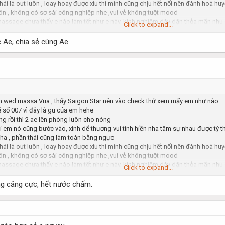
ái là out luôn , loay hoay được xíu thì mình cũng chịu hết nổi nên đành hoà h
 luôn , không có sơ sài công nghiệp nhe ,vui vẻ không tuột mood
massage chưa thấy e nào làm tốt như e này, kinh nghiệm dày dặn thỏa mãn nhu
Click to expand...
g hối hận đâu. Em nó 007 số cũng đẹp đó ae
e nó, làm xong lại muốn đi nữa
 Ae, chia sẻ cùng Ae
ên wed massa Vua , thấy Saigon Star nên vào check thử xem mấy em như nào
é số 007 vì đây là gu của em hehe
ong rồi thì 2 ae lên phòng luôn cho nóng
rồi em nó cũng bước vào, xinh dể thương vui tính hiền nha tâm sự nhau được tý
ha , phần thái cũng làm toàn bằng ngực
ái là out luôn , loay hoay được xíu thì mình cũng chịu hết nổi nên đành hoà h
 luôn , không có sơ sài công nghiệp nhe ,vui vẻ không tuột mood
massage chưa thấy e nào làm tốt như e này, kinh nghiệm dày dặn thỏa mãn nhu
Click to expand...
g hối hận đâu. Em nó 007 số cũng đẹp đó ae
e nó, làm xong lại muốn đi nữa
ng căng cực, hết nước chấm.