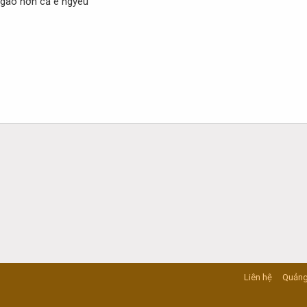
ngào hơn cả e ngyeu
Liên hệ
Quảng