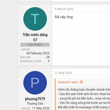
5 March 2025
T
Đã vậy ông
Trần minh dũng
07
Cửu Phẩm
Joined
28 February 2025
Bài viết
28
Reaction score
0
21 May 2025
P
Huutai67 said:
Hôm rồi, thằng bạn chuyên check tr
- Sau khi xem hình ảnh thì em chọn b
- xong thì phi xe đến luôn , mua vé x
phuong7979
- Vào thì cũng xông hơi trước sơ sơ 
Thường Dân
Mà đặc biệt là massage chất lượng n
Joined
11 May 2025