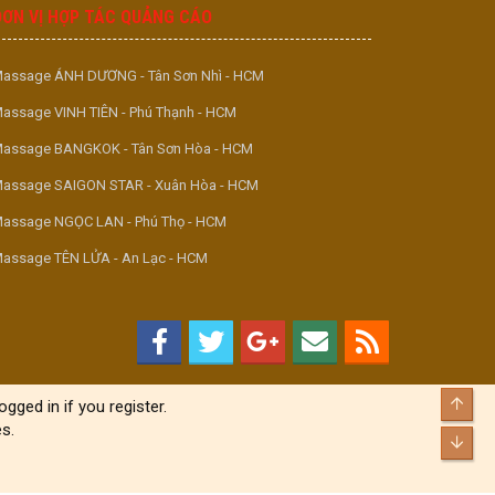
ĐƠN VỊ HỢP TÁC QUẢNG CÁO
assage ÁNH DƯƠNG - Tân Sơn Nhì - HCM
assage VINH TIÊN - Phú Thạnh - HCM
assage BANGKOK - Tân Sơn Hòa - HCM
assage SAIGON STAR - Xuân Hòa - HCM
assage NGỌC LAN - Phú Thọ - HCM
assage TÊN LỬA - An Lạc - HCM
Top
gged in if you register.
s.
Bott