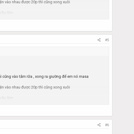
uyện vào nhau được 20p thì cũng xong xuôi
 cầu lắm
#5
 thì cũng vào tắm rữa , xong ra giường để em nó masa
uyện vào nhau được 20p thì cũng xong xuôi
 cầu lắm
#6