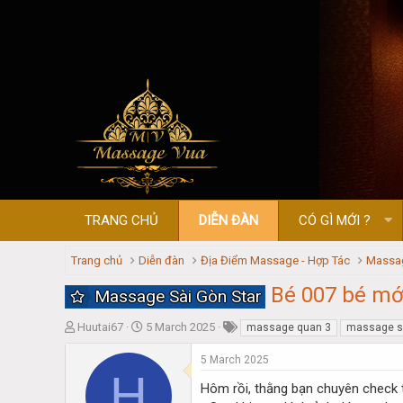
TRANG CHỦ
DIỄN ĐÀN
CÓ GÌ MỚI ?
Trang chủ
Diễn đàn
Địa Điểm Massage - Hợp Tác
Massag
Bé 007 bé mớ
Massage Sài Gòn Star
T
S
Huutai67
5 March 2025
massage quan 3
massage sa
h
t
r
a
5 March 2025
H
e
r
Hôm rồi, thằng bạn chuyên check
a
t