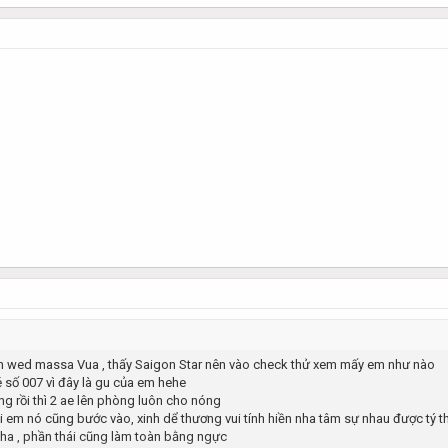
ên wed massa Vua , thấy Saigon Star nên vào check thử xem mấy em như nào
é số 007 vì đây là gu của em hehe
ong rồi thì 2 ae lên phòng luôn cho nóng
rồi em nó cũng bước vào, xinh dể thương vui tính hiền nha tâm sự nhau được tý
ha , phần thái cũng làm toàn bằng ngực