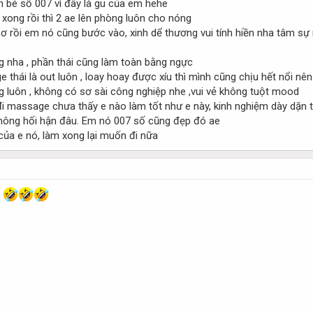
n bé số 007 vì đây là gu của em hehe
é xong rồi thì 2 ae lên phòng luôn cho nóng
sơ rồi em nó cũng bước vào, xinh dể thương vui tính hiền nha tâm sự
g nha , phần thái cũng làm toàn bằng ngực
 thái là out luôn , loay hoay được xíu thì mình cũng chịu hết nổi n
áng luôn , không có sơ sài công nghiệp nhe ,vui vẻ không tuột mood
đi massage chưa thấy e nào làm tốt như e này, kinh nghiệm dày dặn
hông hối hận đâu. Em nó 007 số cũng đẹp đó ae
ủa e nó, làm xong lại muốn đi nữa
a