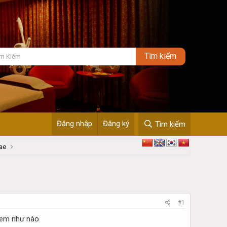
Đăng nhập
Đăng ký
Tìm kiếm
ae
#1
 em như nào