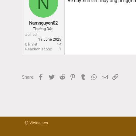
N
Bé này xinh lắm mấy ông ơi ngọt 
Namnguyen02
Thường Dân
Joined
19 June 2025
Bài viết
14
Reaction score
1
Facebook
Twitter
Reddit
Pinterest
Tumblr
WhatsApp
Email
Link
Share:
Vietnames