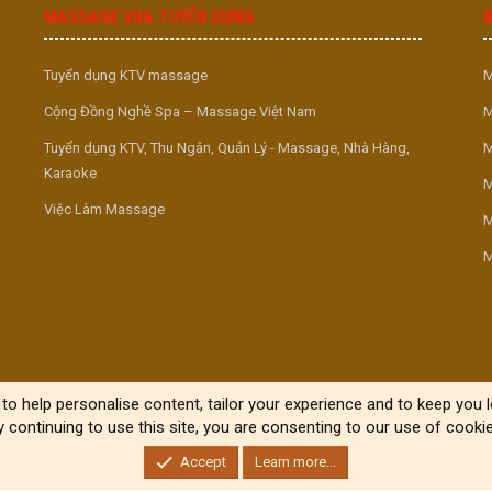
MASSAGE VUA TUYỂN DỤNG
Tuyển dụng KTV massage
M
Cộng Đồng Nghề Spa – Massage Việt Nam
M
Tuyển dụng KTV, Thu Ngân, Quản Lý - Massage, Nhà Hàng,
M
Karaoke
M
Việc Làm Massage
M
M
to help personalise content, tailor your experience and to keep you lo
y continuing to use this site, you are consenting to our use of cookie
Accept
Learn more...