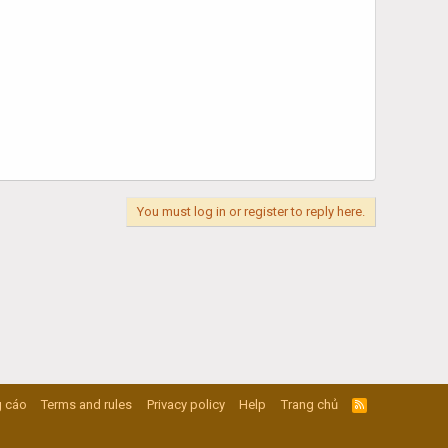
You must log in or register to reply here.
 cáo
Terms and rules
Privacy policy
Help
Trang chủ
R
S
S