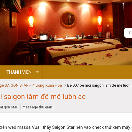
THÀNH VIÊN
e SAIGON STAR - Phường Xuân Hòa
Bé 007 bé mới saigon làm đê mê luôn 
i saigon làm đê mê luôn ae
i gon star
massage thu gian
 trên wed massa Vua , thấy Saigon Star nên vào check thử xem mấy