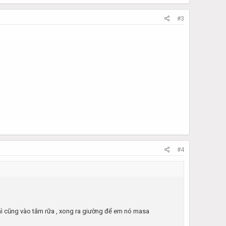
#3
#4
 thì cũng vào tắm rữa , xong ra giường để em nó masa