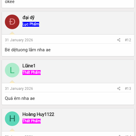
okee
đại dỹ
Đ
Lục Phẩm
31 January 2026
#12
Bé dệtuong lắm nha ae
Lũine1
L
Thất Phẩm
31 January 2026
#13
Quá êm nha ae
Hoàng Huy1122
H
Thất Phẩm