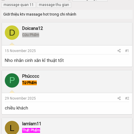
h
t
massage quan 11
massage thu gian
r
a
Giới thiệu ktv massage hot trong chi nhánh
e
r
a
t
d
d
Doicana12
D
s
a
Cửu Phẩm
t
t
a
e
r
15 November 2025
#1
t
e
Nho nhắn cinh xăn kĩ thuật tốt
r
Phúcccc
P
Tứ Phẩm
29 November 2025
#2
chiều khách
lamlam11
L
Thất Phẩm