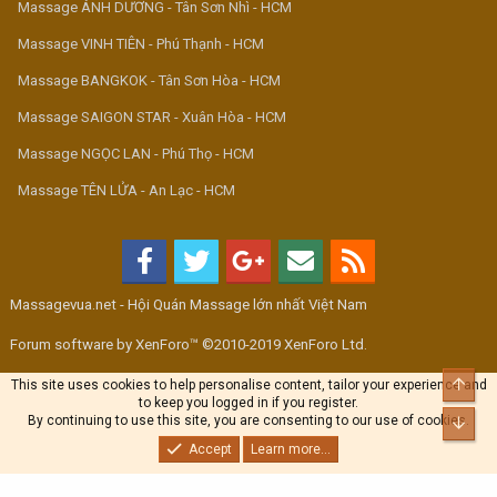
Massage ÁNH DƯƠNG - Tân Sơn Nhì - HCM
Massage VINH TIÊN - Phú Thạnh - HCM
Massage BANGKOK - Tân Sơn Hòa - HCM
Massage SAIGON STAR - Xuân Hòa - HCM
Massage NGỌC LAN - Phú Thọ - HCM
Massage TÊN LỬA - An Lạc - HCM
Massagevua.net - Hội Quán Massage lớn nhất Việt Nam
Forum software by XenForo™ ©2010-2019 XenForo Ltd.
Top
This site uses cookies to help personalise content, tailor your experience and
to keep you logged in if you register.
By continuing to use this site, you are consenting to our use of cookies.
Bott
Accept
Learn more...