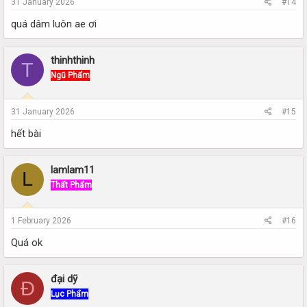
31 January 2026
#14
quá dâm luôn ae ơi
thinhthinh
T
Ngũ Phẩm
31 January 2026
#15
hết bài
lamlam11
L
Thất Phẩm
1 February 2026
#16
Quá ok
đại dỹ
Đ
Lục Phẩm