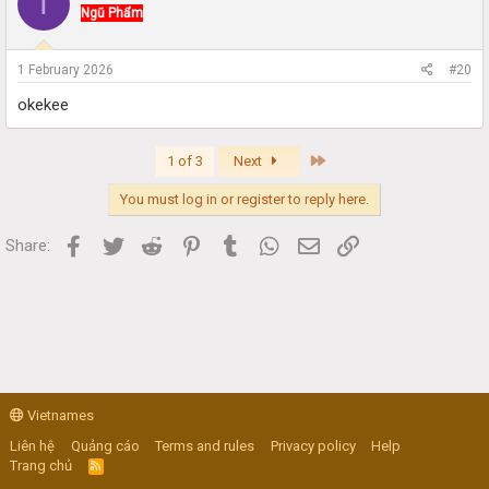
T
Ngũ Phẩm
1 February 2026
#20
okekee
Last
1 of 3
Next
You must log in or register to reply here.
Facebook
Twitter
Reddit
Pinterest
Tumblr
WhatsApp
Email
Link
Share:
Vietnames
Liên hệ
Quảng cáo
Terms and rules
Privacy policy
Help
Trang chủ
R
S