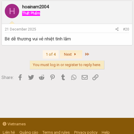
hoainam2004
H
Thất Phẩm
21 December 2025
#20
Bé dễ thương vui vẻ nhiệt tình lắm
Last
1 of 4
Next
You must log in or register to reply here.
Facebook
Twitter
Reddit
Pinterest
Tumblr
WhatsApp
Email
Link
Share:
Vietnames
Liên hệ
Quảng cáo
Terms and rules
Privacy policy
Help