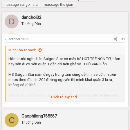
h
t
massage sai gon star
massage thu gian
r
a
e
r
danchoi32
D
a
t
Thường Dân
d
d
s
a
t
t
7 October 2025
#1
a
e
r
MinhKha32 said:
t
e
Hôm trước nghe bên Saigon Star có mấy bé HOT TRẺ NON TƠ, hôm
r
nay sẵn đi cv bên quận 1 gần đó nên ghé vô THƯ GIẢN luôn.
MS Saigon Star nằm ở ngay trung tâm cũng dễ tìm, ae cứ tìm trên
maps theo địa chỉ 204 đường nguyễn thị minh khai quận 3 là ra,
không có gì khó
Cơ sở vật chất ở đây thì anh khỏi bàn, thiết kế đẹp, đầy đủ tiện nghi,
Click to expand...
sang trọng rội rãi.
Lễ tân tiếp đón nhiệt tình, tư vấn rất đầy đủ, ở đây thì có 7gói dịch vụ,
Caophilong765567
nên ae tha hồ lựa chọn nhé. Mình trọn full sv cho 2 lần lên mây ae à
C
do mình có gọi đặt trước nên được giảm giá 20% giá vé, sau 1 hồi tư
Thường Dân
vấn thì bé lễ tân chốt cho mình cô bé số 205 trẻ mới thôi anh em ạ.