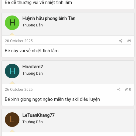
Bé dễ thương vui vẻ nhiệt tình lắm
Huỳnh hữu phong bình Tân
H
Thường Dân
20 October 2025
#9
Bé này vui vẻ nhiệt tình lắm
HoaiTam2
H
Thường Dân
26 October 2025
#10
Bé xinh giọng ngọt ngào miền tây skil điêu luyện
LeTuanKhang77
L
Thường Dân