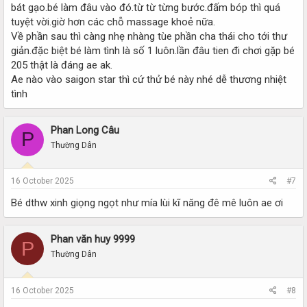
bát gạo.bé làm đâu vào đó.từ từ từng bước.đấm bóp thì quá
tuyệt vời.giờ hơn các chỗ massage khoẻ nữa.
Về phần sau thì càng nhẹ nhàng tùe phần cha thái cho tới thư
giản.đặc biệt bé làm tình là số 1 luôn.lần đâu tien đi chơi gặp bé
205 thật là đáng ae ak.
Ae nào vào saigon star thì cứ thử bé này nhé dễ thương nhiệt
tình
Phan Long Câu
P
Thường Dân
16 October 2025
#7
Bé dthw xinh giọng ngọt như mía lùi kĩ năng đê mê luôn ae ơi
Phan văn huy 9999
P
Thường Dân
16 October 2025
#8