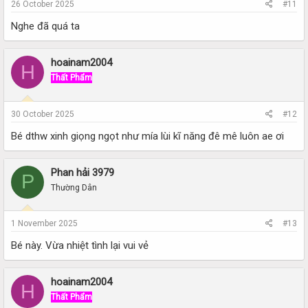
26 October 2025
#11
Nghe đã quá ta
hoainam2004
H
Thất Phẩm
30 October 2025
#12
Bé dthw xinh giọng ngọt như mía lùi kĩ năng đê mê luôn ae ơi
Phan hải 3979
P
Thường Dân
1 November 2025
#13
Bé này. Vừa nhiệt tình lại vui vẻ
hoainam2004
H
Thất Phẩm