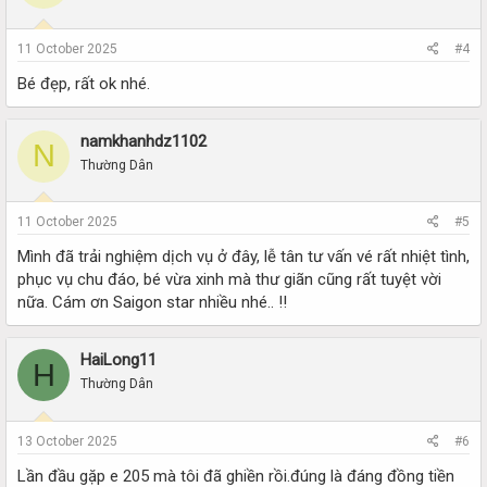
nước bé tuôn ra như lũ về, quần nhau tầm 30 phút thì cuối cùng mình
cũng out vô miệng bé trong sung sướng.
11 October 2025
#4
Xong thì nằm nghỉ mệt rồi tắm rửa, xuống quầy thanh toán và ra về,
Bé đẹp, rất ok nhé.
kết thúc trải nghiệm đầy ổn áp và sung sướng, hứa hẹn sẽ đến MS
Saigon Star gặp và trải nghiệm thêm nhiều lần nữa.
namkhanhdz1102
N
Thường Dân
11 October 2025
#5
Mình đã trải nghiệm dịch vụ ở đây, lễ tân tư vấn vé rất nhiệt tình,
phục vụ chu đáo, bé vừa xinh mà thư giãn cũng rất tuyệt vời
nữa. Cám ơn Saigon star nhiều nhé.. !!
HaiLong11
H
Thường Dân
13 October 2025
#6
Lần đầu gặp e 205 mà tôi đã ghiền rồi.đúng là đáng đồng tiền