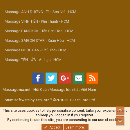
Massage ÁNH DƯƠNG - Tân Sơn Nhì - HCM
Massage VINH TIÊN - Phú Thạnh - HCM
Massage BANGKOK - Tân Sơn Hòa - HCM
Massage SAIGON STAR - Xuân Hòa - HCM
Massage NGỌC LAN - Phú Thọ - HCM
Massage TÊN LỬA - An Lạc - HCM
Massagevua.net - Hội Quán Massage lớn nhất Việt Nam
Forum software by XenForo™ ©2010-2019 XenForo Ltd.
Top
This site uses cookies to help personalise content, tailor your experience and
to keep you logged in if you register.
By continuing to use this site, you are consenting to our use of cookies.
Bott
Accept
Learn more...