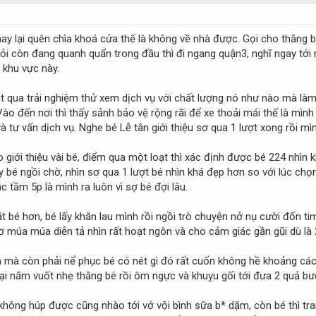
y lại quên chìa khoá cửa thế là không về nhà được. Gọi cho thằng 
 hỏi còn đang quanh quẩn trong đầu thì đi ngang quận3, nghĩ ngay 
khu vực này.
ua trải nghiệm thử xem dịch vụ với chất lượng nó như nào mà làm 
Vào đến nơi thì thấy sảnh bảo vệ rộng rãi để xe thoải mái thế là mì
 tư vấn dịch vụ. Nghe bé Lễ tân giới thiệu sơ qua 1 lượt xong rồi mìn
 giới thiệu vài bé, điểm qua một loạt thì xác định được bé 224 nhìn
 bé ngồi chờ, nhìn sơ qua 1 lượt bé nhìn khá đẹp hơn so với lúc chọ
c tầm 5p là mình ra luôn vì sợ bé đợi lâu.
ặt bé hơn, bé lấy khăn lau mình rồi ngồi trò chuyện nở nụ cười đốn 
ơ múa múa diễn tả nhìn rất hoạt ngôn và cho cảm giác gần gũi dù là 
 mà còn phải nể phục bé có nét gì đó rất cuốn không hề khoảng cách
lại nắm vuốt nhẹ thằng bé rồi ôm ngực và khuỵu gối tới đưa 2 quả bư
ng húp được cũng nhào tới vớ vội bình sữa b* dặm, còn bé thì tran