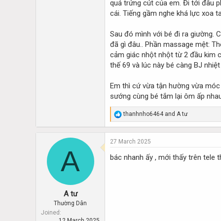
quả trứng cút của em. Đi tới đâu 
cái. Tiếng gầm nghe khá lực xoa t
Sau đó mình với bé đi ra giường.
đã gì đâu.. Phần massage mệt: Th
cảm giác nhột nhột từ 2 đầu kim củ
thế 69 và lúc này bé càng BJ nhiệt
Em thì cứ vừa tận hường vừa móc c
sướng cùng bé tắm lại ôm ấp nhau 
R
thanhnho6464
and
A tư
e
a
c
27 March 2025
t
A
i
bác nhanh ấy , mới thấy trên tele
o
n
s
:
A tư
Thường Dân
Joined
12 March 2025