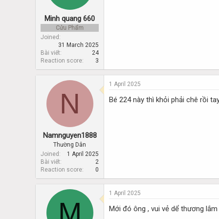
Minh quang 660
Cửu Phẩm
Joined
31 March 2025
Bài viết
24
Reaction score
3
1 April 2025
N
Bé 224 này thì khỏi phải chê rồi 
Namnguyen1888
Thường Dân
Joined
1 April 2025
Bài viết
2
Reaction score
0
1 April 2025
M
Mới đó ông , vui vẻ dể thương lắm