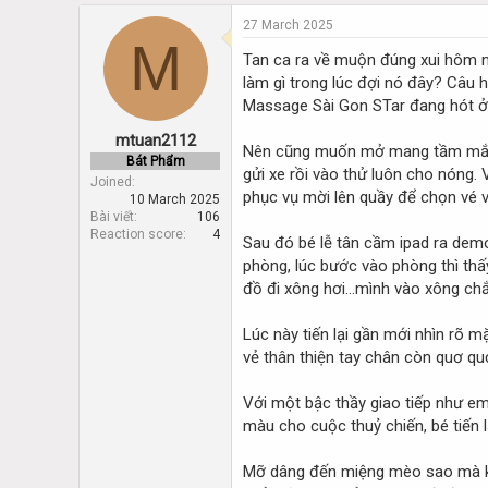
d
d
s
a
27 March 2025
M
t
t
Tan ca ra về muộn đúng xui hôm na
a
e
làm gì trong lúc đợi nó đây? Câu
r
t
Massage Sài Gon STar đang hót ở 
e
mtuan2112
r
Nên cũng muốn mở mang tầm mắt q
Bát Phẩm
gửi xe rồi vào thử luôn cho nóng. 
Joined
phục vụ mời lên quầy để chọn vé và
10 March 2025
Bài viết
106
Reaction score
4
Sau đó bé lễ tân cầm ipad ra demo
phòng, lúc bước vào phòng thì thấy
đồ đi xông hơi...mình vào xông chắ
Lúc này tiến lại gần mới nhìn rõ m
vẻ thân thiện tay chân còn quơ qu
Với một bậc thầy giao tiếp như em
màu cho cuộc thuỷ chiến, bé tiến 
Mỡ dâng đến miệng mèo sao mà khô