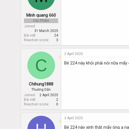
Minh quang 660
Cửu Phẩm
Joined
31 March 2025
Bài viết
24
Reaction score
3
2 April 2025
C
Bé 224 này khỏi phải nói nữa mấy 
Chihung1888
Thường Dân
Joined
2 April 2025
Bài viết
2
Reaction score
0
3 April 2025
Bé 224 này xinh thật mấy ông ạ na