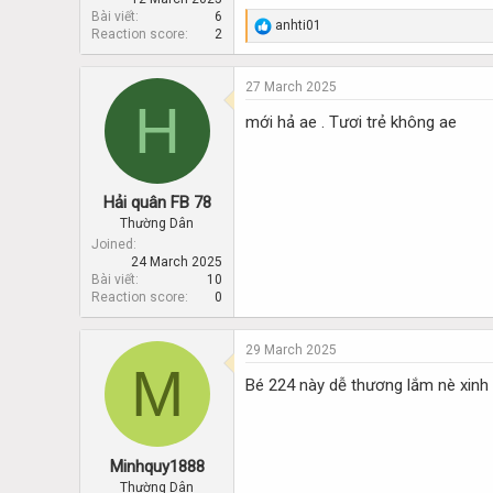
Bài viết
6
R
anhti01
Reaction score
2
e
a
c
27 March 2025
t
H
i
mới hả ae . Tươi trẻ không ae
o
n
s
:
Hải quân FB 78
Thường Dân
Joined
24 March 2025
Bài viết
10
Reaction score
0
29 March 2025
M
Bé 224 này dễ thương lắm nè xinh
Minhquy1888
Thường Dân