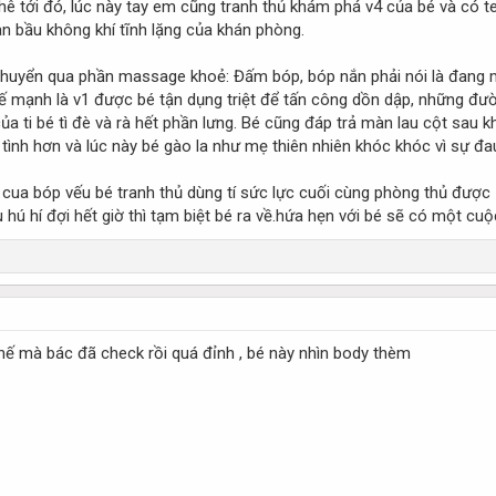
phê tới đó, lúc này tay em cũng tranh thủ khám phá v4 của bé và có 
an bầu không khí tĩnh lặng của khán phòng.
 Chuyển qua phần massage khoẻ: Đấm bóp, bóp nắn phải nói là đang
ế mạnh là v1 được bé tận dụng triệt để tấn công dồn dập, những đườ
a ti bé tì đè và rà hết phần lưng. Bé cũng đáp trả màn lau cột sau khi
 tình hơn và lúc này bé gào la như mẹ thiên nhiên khóc khóc vì sự đ
ua bóp vếu bé tranh thủ dùng tí sức lực cuối cùng phòng thủ được 15
hú hí đợi hết giờ thì tạm biệt bé ra về.hứa hẹn với bé sẽ có một c
 thế mà bác đã check rồi quá đỉnh , bé này nhìn body thèm