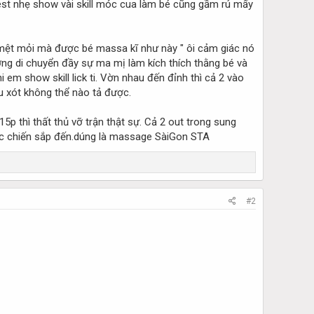
test nhẹ show vài skill móc cua làm bé cũng gầm rú mấy
 mệt mỏi mà được bé massa kĩ như này " ôi cảm giác nó
ng di chuyển đầy sự ma mị làm kích thích thằng bé và
 em show skill lick ti. Vờn nhau đến đỉnh thì cả 2 vào
au xót không thể nào tả được.
p thì thất thủ vỡ trận thật sự. Cả 2 out trong sung
uộc chiến sắp đến.dúng là massage SàiGon STA
#2