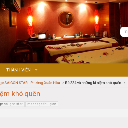
THÀNH VIÊN
e SAIGON STAR - Phường Xuân Hòa
Bé 224 và những kỉ niệm khó quên
niệm khó quên
 sai gon star
massage thu gian