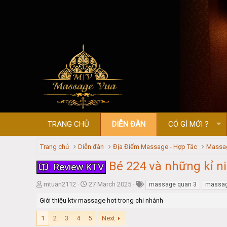
TRANG CHỦ
DIỄN ĐÀN
CÓ GÌ MỚI ?
Trang chủ
Diễn đàn
Địa Điểm Massage - Hợp Tác
Massag
Bé 224 và những kỉ 
Review KTV
T
S
mtuan2112
27 March 2025
massage quan 3
massage
h
t
Giới thiệu ktv massage hot trong chi nhánh
r
a
e
r
1
2
3
4
5
Next
a
t