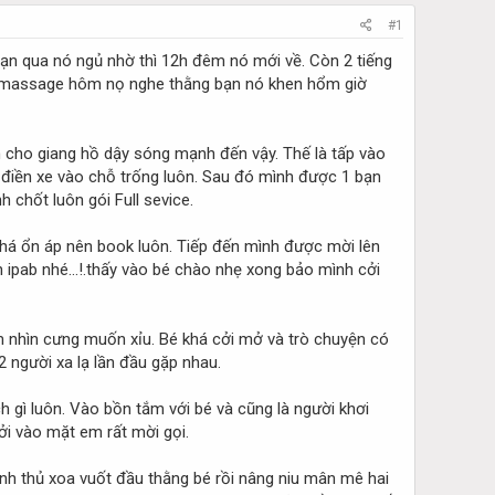
#1
bạn qua nó ngủ nhờ thì 12h đêm nó mới về. Còn 2 tiếng
tới massage hôm nọ nghe thằng bạn nó khen hổm giờ
cho giang hồ dậy sóng mạnh đến vậy. Thế là tấp vào
nh điền xe vào chỗ trống luôn. Sau đó mình được 1 bạn
h chốt luôn gói Full sevice.
 khá ổn áp nên book luôn. Tiếp đến mình được mời lên
n ipab nhé...!.thấy vào bé chào nhẹ xong bảo mình cởi
tim nhìn cưng muốn xỉu. Bé khá cởi mở và trò chuyện có
2 người xa lạ lần đầu gặp nhau.
 gì luôn. Vào bồn tắm với bé và cũng là người khơi
ởi vào mặt em rất mời gọi.
h thủ xoa vuốt đầu thằng bé rồi nâng niu mân mê hai