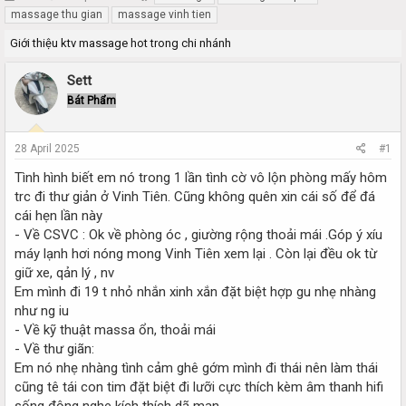
h
t
massage thu gian
massage vinh tien
r
a
Giới thiệu ktv massage hot trong chi nhánh
e
r
a
t
d
d
Sett
s
a
Bát Phẩm
t
t
a
e
r
28 April 2025
#1
t
e
Tình hình biết em nó trong 1 lần tình cờ vô lộn phòng mấy hôm
r
trc đi thư giản ở Vinh Tiên. Cũng không quên xin cái số để đá
cái hẹn lần này
- Về CSVC : Ok về phòng óc , giường rộng thoải mái .Góp ý xíu
máy lạnh hơi nóng mong Vinh Tiên xem lại . Còn lại đều ok từ
giữ xe, qản lý , nv
Em mình đi 19 t nhỏ nhắn xinh xắn đặt biệt hợp gu nhẹ nhàng
như ng iu
- Về kỹ thuật massa ổn, thoải mái
- Về thư giãn:
Em nó nhẹ nhàng tình cảm ghê gớm mình đi thái nên làm thái
cũng tê tái con tim đặt biệt đi lưỡi cực thích kèm âm thanh hifi
sống động nghe kích thích dã man