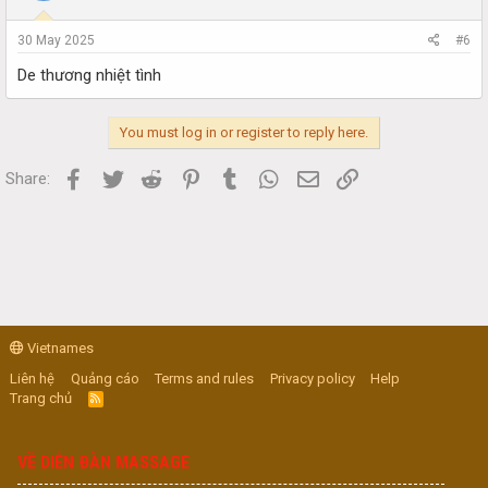
30 May 2025
#6
De thương nhiệt tình
You must log in or register to reply here.
Facebook
Twitter
Reddit
Pinterest
Tumblr
WhatsApp
Email
Link
Share:
Vietnames
Liên hệ
Quảng cáo
Terms and rules
Privacy policy
Help
Trang chủ
R
S
S
VỀ DIỄN ĐÀN MASSAGE