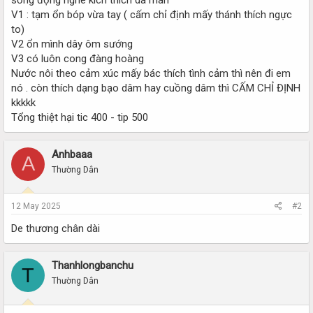
V1 : tạm ổn bóp vừa tay ( cấm chỉ định mấy thánh thích ngực
to)
V2 ổn mình dây ôm sướng
V3 có luôn cong đàng hoàng
Nước nôi theo cảm xúc mấy bác thích tình cảm thì nên đi em
nó . còn thích dạng bạo dâm hay cuồng dâm thì CẤM CHỈ ĐỊNH
kkkkk
Tổng thiệt hại tic 400 - tip 500
Anhbaaa
A
Thường Dân
12 May 2025
#2
De thương chân dài
Thanhlongbanchu
T
Thường Dân