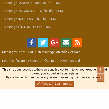
Massage BANGKOK - Tân Sơn Hòa - HCM
Massage SAIGON STAR - Xuân Hòa - HCM
Massage NGỌC LAN - Phú Thọ - HCM
Massage TÊN LỬA - An Lạc - HCM
Massagevua.net - Hội Quán Massage lớn nhất Việt Nam
Forum software by XenForo™ ©2010-2019 XenForo Ltd.
Top
This site uses cookies to help personalise content, tailor your experience and
to keep you logged in if you register.
By continuing to use this site, you are consenting to our use of cookies.
Bott
Accept
Learn more...