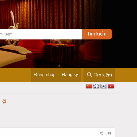
Đăng nhập
Đăng ký
Tìm kiếm
 ạ
#1