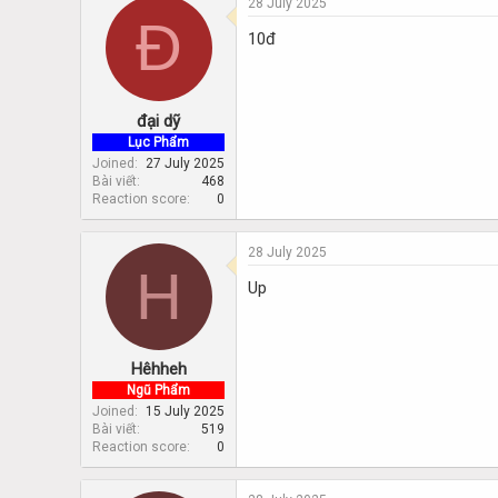
28 July 2025
Đ
10đ
đại dỹ
Lục Phẩm
Joined
27 July 2025
Bài viết
468
Reaction score
0
28 July 2025
H
Up
Hêhheh
Ngũ Phẩm
Joined
15 July 2025
Bài viết
519
Reaction score
0