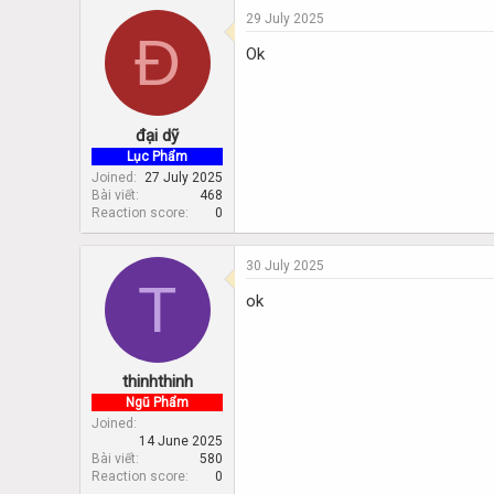
29 July 2025
Đ
Ok
đại dỹ
Lục Phẩm
Joined
27 July 2025
Bài viết
468
Reaction score
0
30 July 2025
T
ok
thinhthinh
Ngũ Phẩm
Joined
14 June 2025
Bài viết
580
Reaction score
0