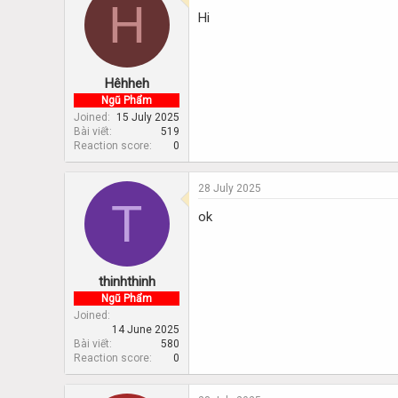
H
d
d
Hi
s
a
t
t
a
e
r
Hêhheh
t
e
Ngũ Phẩm
r
Joined
15 July 2025
Bài viết
519
Reaction score
0
28 July 2025
T
ok
thinhthinh
Ngũ Phẩm
Joined
14 June 2025
Bài viết
580
Reaction score
0