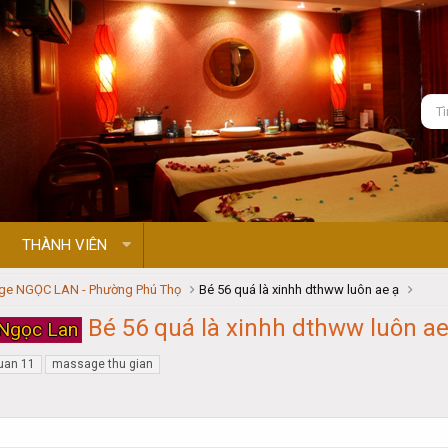
THÀNH VIÊN
e NGỌC LAN - Phường Phú Thọ
Bé 56 quá là xinhh dthww luôn ae ạ
Bé 56 quá là xinhh dthww luôn ae
Ngọc Lan
uan 11
massage thu gian