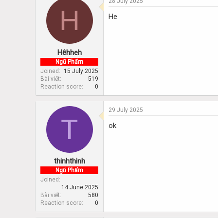
28 July 2025
H
He
Hêhheh
Ngũ Phẩm
Joined
15 July 2025
Bài viết
519
Reaction score
0
29 July 2025
T
ok
thinhthinh
Ngũ Phẩm
Joined
14 June 2025
Bài viết
580
Reaction score
0