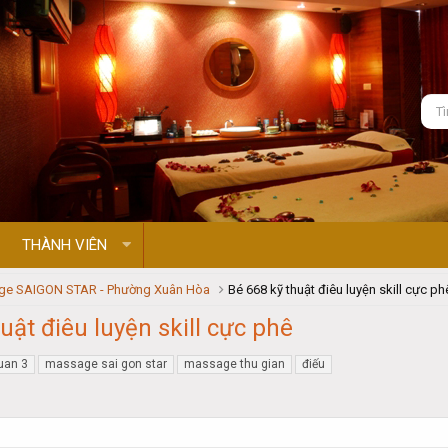
THÀNH VIÊN
e SAIGON STAR - Phường Xuân Hòa
Bé 668 kỹ thuật điêu luyện skill cực ph
uật điêu luyện skill cực phê
uan 3
massage sai gon star
massage thu gian
điếu