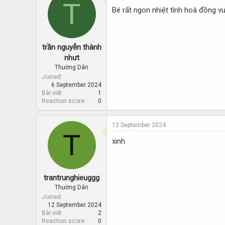
T
d
d
Bé rất ngon nhiệt tình hoà đồng vu
s
a
t
t
a
e
r
trần nguyễn thành
t
e
nhưt
r
Thường Dân
Joined
6 September 2024
Bài viết
1
Reaction score
0
12 September 2024
T
xinh
trantrunghieuggg
Thường Dân
Joined
12 September 2024
Bài viết
2
Reaction score
0