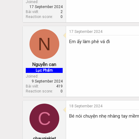
Joined
17 September 2024
Bài viết
2
Reaction score
0
17 September 2024
N
Em ấy làm phê vá đi
Nguyễn can
Lục Phẩm
Joined
9 September 2024
Bài viết
419
Reaction score
0
18 September 2024
C
Bé nói chuyện nhẹ nhàng tay mềm
chaugiakiet