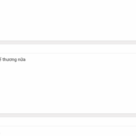
ể thương nữa
ạ