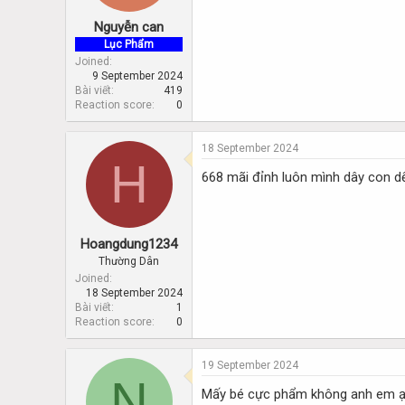
Nguyễn can
Lục Phẩm
Joined
9 September 2024
Bài viết
419
Reaction score
0
18 September 2024
H
668 mãi đỉnh luôn mình dây con d
Hoangdung1234
Thường Dân
Joined
18 September 2024
Bài viết
1
Reaction score
0
19 September 2024
N
Mấy bé cực phẩm không anh em 