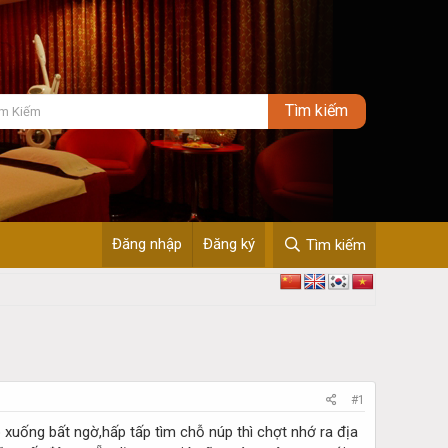
Đăng nhập
Đăng ký
Tìm kiếm
#1
 xuống bất ngờ,hấp tấp tìm chỗ núp thì chợt nhớ ra địa