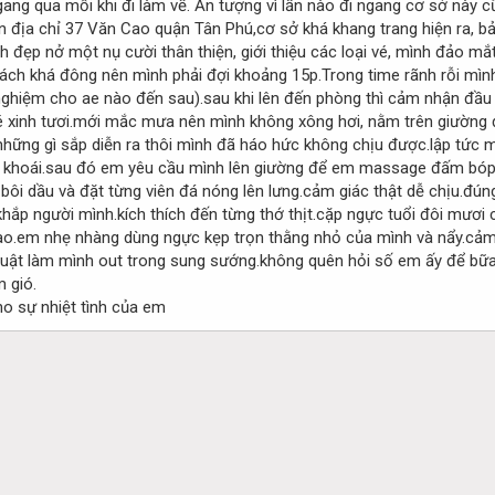
ng qua mỗi khi đi làm về. Ấn tượng vì lần nào đi ngang cơ sở này 
n địa chỉ 37 Văn Cao quận Tân Phú,cơ sở khá khang trang hiện ra, bả
nh đẹp nở một nụ cười thân thiện, giới thiệu các loại vé, mình đảo 
ách khá đông nên mình phải đợi khoảng 15p.Trong time rãnh rỗi mình 
nghiệm cho ae nào đến sau).sau khi lên đến phòng thì cảm nhận đầu 
bé xinh tươi.mới mắc mưa nên mình không xông hơi, nằm trên giường 
những gì sắp diễn ra thôi mình đã háo hức không chịu được.lập tức 
n khoái.sau đó em yêu cầu mình lên giường để em massage đấm bóp,
 bôi dầu và đặt từng viên đá nóng lên lưng.cảm giác thật dễ chịu.đ
hắp người mình.kích thích đến từng thớ thịt.cặp ngực tuổi đôi mươ
 bào.em nhẹ nhàng dùng ngực kẹp trọn thằng nhỏ của mình và nẩy.cả
thuật làm mình out trong sung sướng.không quên hỏi số em ấy để bữ
 gió.
o sự nhiệt tình của em