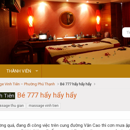
THÀNH VIÊN
e Vinh Tiên – Phường Phú Thạnh
Bé 777 hẩy hẩy hẩy
Bé 777 hẩy hẩy hẩy
h Tiên
sage thu gian
massage vinh tien
ường quá, đang đi công việc trên cung đường Văn Cao thì cơn mưa ập