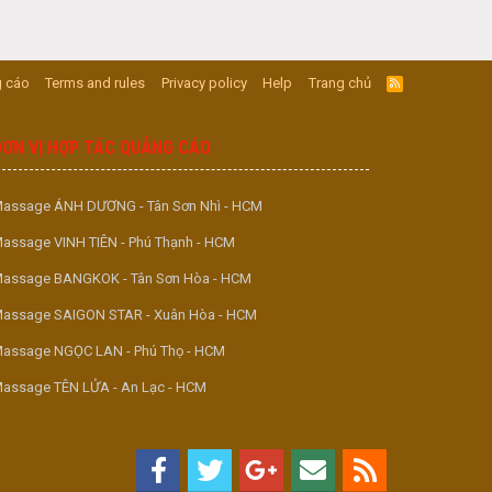
 cáo
Terms and rules
Privacy policy
Help
Trang chủ
R
S
S
ĐƠN VỊ HỢP TÁC QUẢNG CÁO
assage ÁNH DƯƠNG - Tân Sơn Nhì - HCM
assage VINH TIÊN - Phú Thạnh - HCM
assage BANGKOK - Tân Sơn Hòa - HCM
assage SAIGON STAR - Xuân Hòa - HCM
assage NGỌC LAN - Phú Thọ - HCM
assage TÊN LỬA - An Lạc - HCM