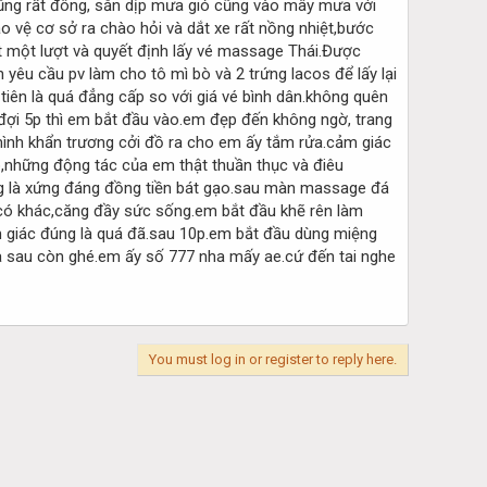
cũng rất đông, sẵn dịp mưa gió cũng vào mây mưa với
o vệ cơ sở ra chào hỏi và dắt xe rất nồng nhiệt,bước
mắt một lượt và quyết định lấy vé massage Thái.Được
yêu cầu pv làm cho tô mì bò và 2 trứng lacos để lấy lại
tiên là quá đẳng cấp so với giá vé bình dân.không quên
đợi 5p thì em bắt đầu vào.em đẹp đến không ngờ, trang
mình khẩn trương cởi đồ ra cho em ấy tắm rửa.cảm giác
những động tác của em thật thuần thục và điêu
úng là xứng đáng đồng tiền bát gạo.sau màn massage đá
i có khác,căng đầy sức sống.em bắt đầu khẽ rên làm
m giác đúng là quá đã.sau 10p.em bắt đầu dùng miệng
a sau còn ghé.em ấy số 777 nha mấy ae.cứ đến tai nghe
You must log in or register to reply here.