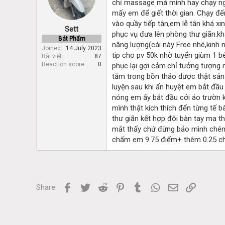
chỉ massage mà mình hay chạy nga
d
d
s
a
mấy em để giết thời gian. Chạy đế
t
t
vào quầy tiếp tân,em lễ tân khá xi
Sett
a
e
phục vụ đưa lên phòng thư giãn.kh
r
Bát Phẩm
năng lượng(cái này Free nhé,kinh 
t
Joined
14 July 2023
tip cho pv 50k nhờ tuyển giùm 1 
Bài viết
87
e
Reaction score
0
phục lại gợi cảm.chỉ tưởng tượng 
r
tắm trong bồn thảo dược thật sả
luyện.sau khi ấn huyệt em bắt đầu
nóng em ấy bắt đầu cởi áo trườn k
mình thật kích thích đến từng tế
thư giãn kết hợp đôi bàn tay ma 
mắt thấy chứ đừng bảo mình chém
chấm em 9.75 điểm+ thêm 0.25 ch
Facebook
Twitter
Reddit
Pinterest
Tumblr
WhatsApp
Email
Link
Share: