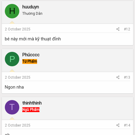
huuduyn
H
Thường Dân
2 October 2025
#12
bé này mới mà kỹ thuạt đỉnh
Phúcccc
P
Tứ Phẩm
2 October 2025
#13
Ngon nha
thinhthinh
T
Ngũ Phẩm
2 October 2025
#14