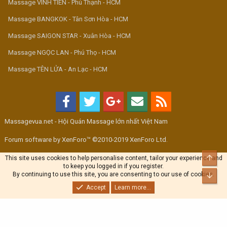
Massage VINH TIÊN - Phú Thạnh - HCM
Massage BANGKOK - Tân Sơn Hòa - HCM
Massage SAIGON STAR - Xuân Hòa - HCM
Massage NGỌC LAN - Phú Thọ - HCM
Massage TÊN LỬA - An Lạc - HCM
Massagevua.net - Hội Quán Massage lớn nhất Việt Nam
Forum software by XenForo™ ©2010-2019 XenForo Ltd.
Top
This site uses cookies to help personalise content, tailor your experience and
to keep you logged in if you register.
By continuing to use this site, you are consenting to our use of cookies.
Bott
Accept
Learn more...