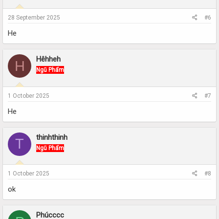
28 September 2025
#6
He
Hêhheh
H
Ngũ Phẩm
1 October 2025
#7
He
thinhthinh
T
Ngũ Phẩm
1 October 2025
#8
ok
Phúcccc