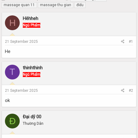
h
t
massage quan 11
massage thu gian
điếu
r
a
e
r
Hêhheh
H
a
t
Ngũ Phẩm
d
d
s
a
t
t
21 September 2025
#1
a
e
r
He
t
e
r
thinhthinh
T
Ngũ Phẩm
21 September 2025
#2
ok
Đại dỹ 00
Đ
Thường Dân