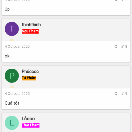
Up
thinhthinh
T
Ngũ Phẩm
4 October 2025
#18
ok
Phúcccc
P
Tứ Phẩm
4 October 2025
#19
Quá tốt
Lỏooo
L
Thất Phẩm