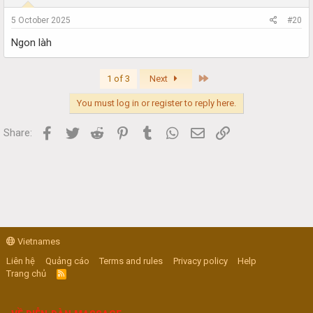
5 October 2025
#20
Ngon làh
Last
1 of 3
Next
You must log in or register to reply here.
Facebook
Twitter
Reddit
Pinterest
Tumblr
WhatsApp
Email
Link
Share:
Vietnames
Liên hệ
Quảng cáo
Terms and rules
Privacy policy
Help
Trang chủ
R
S
S