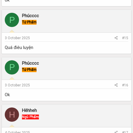
ok
Phúcccc
P
Tứ Phẩm
3 October 2025
#15
Quá điêu luyện
Phúcccc
P
Tứ Phẩm
3 October 2025
#16
Ok
Hêhheh
H
Ngũ Phẩm
4 October 2025
#17