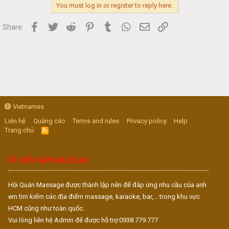
You must log in or register to reply here.
Facebook
Twitter
Reddit
Pinterest
Tumblr
WhatsApp
Email
Link
Share:
Vietnames
Liên hệ
Quảng cáo
Terms and rules
Privacy policy
Help
Trang chủ
R
S
S
VỀ DIỄN ĐÀN MASSAGE
Hội Quán Massage được thành lập nên để đáp ứng nhu cầu của anh
em tìm kiếm các địa điểm massage, karaoke, bar,... trong khu vực
HCM cũng như toàn quốc.
Vui lòng liên hệ Admin để được hỗ trợ 0938.779.777