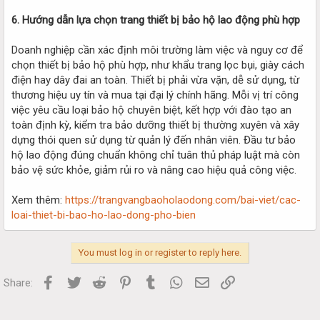
6. Hướng dẫn lựa chọn trang thiết bị bảo hộ lao động phù hợp
Doanh nghiệp cần xác định môi trường làm việc và nguy cơ để
chọn thiết bị bảo hộ phù hợp, như khẩu trang lọc bụi, giày cách
điện hay dây đai an toàn. Thiết bị phải vừa vặn, dễ sử dụng, từ
thương hiệu uy tín và mua tại đại lý chính hãng. Mỗi vị trí công
việc yêu cầu loại bảo hộ chuyên biệt, kết hợp với đào tạo an
toàn định kỳ, kiểm tra bảo dưỡng thiết bị thường xuyên và xây
dựng thói quen sử dụng từ quản lý đến nhân viên. Đầu tư bảo
hộ lao động đúng chuẩn không chỉ tuân thủ pháp luật mà còn
bảo vệ sức khỏe, giảm rủi ro và nâng cao hiệu quả công việc.
Xem thêm:
https://trangvangbaoholaodong.com/bai-viet/cac-
loai-thiet-bi-bao-ho-lao-dong-pho-bien
You must log in or register to reply here.
Facebook
Twitter
Reddit
Pinterest
Tumblr
WhatsApp
Email
Link
Share: