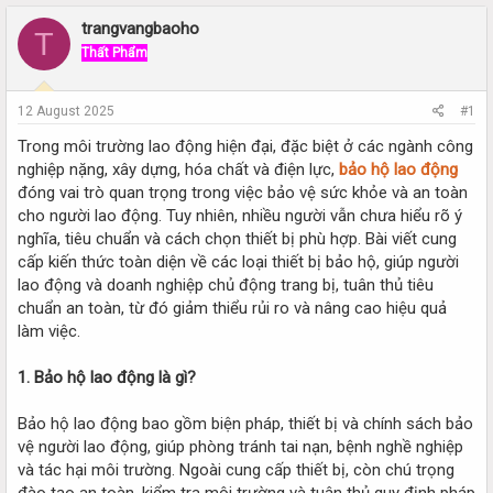
r
a
e
r
trangvangbaoho
T
a
t
Thất Phẩm
d
d
s
a
t
t
12 August 2025
#1
a
e
r
Trong môi trường lao động hiện đại, đặc biệt ở các ngành công
t
nghiệp nặng, xây dựng, hóa chất và điện lực,
bảo hộ lao động
e
đóng vai trò quan trọng trong việc bảo vệ sức khỏe và an toàn
r
cho người lao động. Tuy nhiên, nhiều người vẫn chưa hiểu rõ ý
nghĩa, tiêu chuẩn và cách chọn thiết bị phù hợp. Bài viết cung
cấp kiến thức toàn diện về các loại thiết bị bảo hộ, giúp người
lao động và doanh nghiệp chủ động trang bị, tuân thủ tiêu
chuẩn an toàn, từ đó giảm thiểu rủi ro và nâng cao hiệu quả
làm việc.
1. Bảo hộ lao động là gì?
Bảo hộ lao động bao gồm biện pháp, thiết bị và chính sách bảo
vệ người lao động, giúp phòng tránh tai nạn, bệnh nghề nghiệp
và tác hại môi trường. Ngoài cung cấp thiết bị, còn chú trọng
đào tạo an toàn, kiểm tra môi trường và tuân thủ quy định pháp