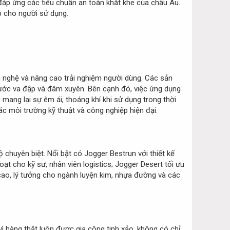
đáp ứng các tiêu chuẩn an toàn khắt khe của châu Âu.
p cho người sử dụng.
ng nghệ và nâng cao trải nghiệm người dùng. Các sản
ước va đập và đâm xuyên. Bên cạnh đó, việc ứng dụng
 mang lại sự êm ái, thoáng khí khi sử dụng trong thời
ác môi trường kỹ thuật và công nghiệp hiện đại.
chuyên biệt. Nổi bật có Jogger Bestrun với thiết kế
ạt cho kỹ sư, nhân viên logistics; Jogger Desert tối ưu
 cao, lý tưởng cho ngành luyện kim, nhựa đường và các
ì hàng thật luôn được gia công tinh xảo, không có chỉ