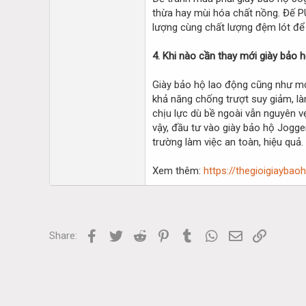
thừa hay mùi hóa chất nồng. Đế PU
lượng cùng chất lượng đệm lót để
4. Khi nào cần thay mới giày bảo
Giày bảo hộ lao động cũng như mọi
khả năng chống trượt suy giảm, l
chịu lực dù bề ngoài vẫn nguyên v
vậy, đầu tư vào giày bảo hộ Jogge
trường làm việc an toàn, hiệu quả.
Xem thêm:
https://thegioigiayba
Facebook
Twitter
Reddit
Pinterest
Tumblr
WhatsApp
Email
Link
Share: