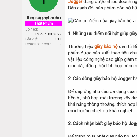
Jogger
đang được nhiều doanh nghi
d
d
s
a
Bên cạnh đó, sản phẩm còn sở hữu 
t
t
thegioigiaybaoho
a
e
r
Thất Phẩm
t
Joined
1. Những ưu điểm nổi bật giúp già
12 August 2024
e
Bài viết
311
r
Reaction score
0
Thương hiệu
giày bảo hộ
đến từ Bỉ
phẩm được sản xuất theo tiêu chu
vật liệu công nghệ cao giúp giảm t
gian dài, đồng thời tích hợp công
2. Các dòng giày bảo hộ Jogger b
Để đáp ứng nhu cầu đa dạng của nh
bền bỉ, phù hợp môi trường xây dựn
khả năng thông thoáng, thích hợp 
môi trường nhiệt độ khắc nghiệt.
3. Cách nhận biết giày bảo hộ Jog
Để tránh mua phải giày bảo hộ Jog