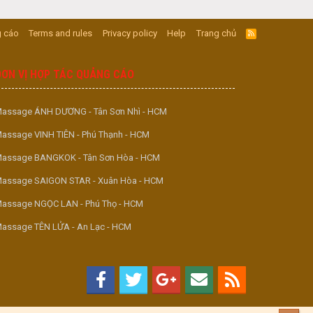
 cáo
Terms and rules
Privacy policy
Help
Trang chủ
R
S
S
ĐƠN VỊ HỢP TÁC QUẢNG CÁO
assage ÁNH DƯƠNG - Tân Sơn Nhì - HCM
assage VINH TIÊN - Phú Thạnh - HCM
assage BANGKOK - Tân Sơn Hòa - HCM
assage SAIGON STAR - Xuân Hòa - HCM
assage NGỌC LAN - Phú Thọ - HCM
assage TÊN LỬA - An Lạc - HCM