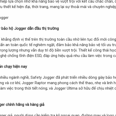
ệp lựa chọn nhờ khả năng bảo vệ vượt trội với kết cấu chắc chắn, 
thiết kế hiện đại, thời trang, mang lại sự thoải mái và chuyên nghiệ
y bảo hộ Jogger dẫn đầu thị trường
 khẳng định vị thế trên thị trường toàn cầu nhờ liên tục đổi mới cô
ẩn an toàn quốc tế nghiêm ngặt, đảm bảo khả năng bảo vệ tối ưu tr
rọng lượng nhưng vẫn duy trì độ bền vượt trội. Thiết kế công thái học
 nghệ chống tĩnh điện ESD, đáp ứng hiệu quả nhu cầu làm việc trong c
án chạy hiện nay
iều ngành nghề, Safety Jogger đã phát triển nhiều dòng giày bảo hộ 
g và cơ khí; Jogger Raptor mang phong cách thể thao, nhẹ và linh ho
làm việc trong thời tiết nóng; và Jogger Ultima sở hữu đế chịu nhiệt
ger chính hãng và hàng giả
ger giả, người dùng cần kiểm tra kỹ ngoại quan, đường may và logo v