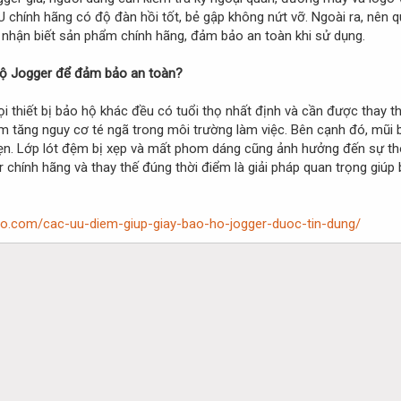
 chính hãng có độ đàn hồi tốt, bẻ gập không nứt vỡ. Ngoài ra, nên 
 nhận biết sản phẩm chính hãng, đảm bảo an toàn khi sử dụng.
 hộ Jogger để đảm bảo an toàn?
 thiết bị bảo hộ khác đều có tuổi thọ nhất định và cần được thay thế
àm tăng nguy cơ té ngã trong môi trường làm việc. Bên cạnh đó, mũ
ẹn. Lớp lót đệm bị xẹp và mất phom dáng cũng ảnh hưởng đến sự thoả
r chính hãng và thay thế đúng thời điểm là giải pháp quan trọng giú
oho.com/cac-uu-diem-giup-giay-bao-ho-jogger-duoc-tin-dung/