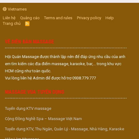
Vietnames
Liên hệ
Quảng cáo
Terms and rules
Privacy policy
Help
Trang chủ
R
S
S
VỀ DIỄN ĐÀN MASSAGE
Hội Quán Massage được thành lập nên để đáp ứng nhu cầu của anh
em tìm kiếm các địa điểm massage, karaoke, bar,... trong khu vực
HCM cũng như toàn quốc.
Vui lòng liên hệ Admin để được hỗ trợ 0938.779.777
MASSAGE VUA TUYỂN DỤNG
Tuyển dụng KTV massage
Cộng Đồng Nghề Spa – Massage Việt Nam
Tuyển dụng KTV, Thu Ngân, Quản Lý - Massage, Nhà Hàng, Karaoke