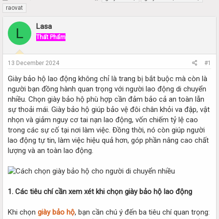
h
t
raovat
r
a
e
r
Lasa
L
a
t
Thất Phẩm
d
d
s
a
t
t
13 December 2024
#1
a
e
r
Giày bảo hộ lao động không chỉ là trang bị bắt buộc mà còn là
t
người bạn đồng hành quan trọng với người lao động di chuyển
e
nhiều. Chọn giày bảo hộ phù hợp cần đảm bảo cả an toàn lẫn
r
sự thoải mái. Giày bảo hộ giúp bảo vệ đôi chân khỏi va đập, vật
nhọn và giảm nguy cơ tai nạn lao động, vốn chiếm tỷ lệ cao
trong các sự cố tại nơi làm việc. Đồng thời, nó còn giúp người
lao động tự tin, làm việc hiệu quả hơn, góp phần nâng cao chất
lượng và an toàn lao động.
1. Các tiêu chí cần xem xét khi chọn giày bảo hộ lao động
Khi chọn
giày bảo hộ
, bạn cần chú ý đến ba tiêu chí quan trọng: