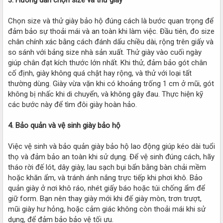
Chọn size và thử giày bảo hộ đúng cách là bước quan trọng để
đảm bảo sự thoải mái và an toàn khi làm việc. Đầu tiên, đo size
chân chính xác bằng cách đánh dấu chiều dài, rộng trên giấy và
so sánh với bảng size nhà sản xuất. Thử giày vào cuối ngày
giúp chân đạt kích thước lớn nhất. Khi thử, đảm bảo gót chân
cố định, giày không quá chật hay rộng, và thử với loại tất
thường dùng. Giày vừa vặn khi có khoảng trống 1 cm ở mũi, gót
không bị nhấc khi di chuyển, và không gây đau. Thực hiện kỹ
các bước này để tìm đôi giày hoàn hảo.
4. Bảo quản và vệ sinh giày bảo hộ
Việc vệ sinh và bảo quản giày bảo hộ lao động giúp kéo dài tuổi
thọ và đảm bảo an toàn khi sử dụng. Để vệ sinh đúng cách, hãy
tháo rời đế lót, dây giày, lau sạch bụi bẩn bằng bàn chải mềm
hoặc khăn ẩm, và tránh ánh nắng trực tiếp khi phơi khô. Bảo
quản giày ở nơi khô ráo, nhét giấy báo hoặc túi chống ẩm để
giữ form. Bạn nên thay giày mới khi đế giày mòn, trơn trượt,
mũi giày hư hỏng, hoặc cảm giác không còn thoải mái khi sử
dụng, để đảm bảo bảo vệ tối ưu.