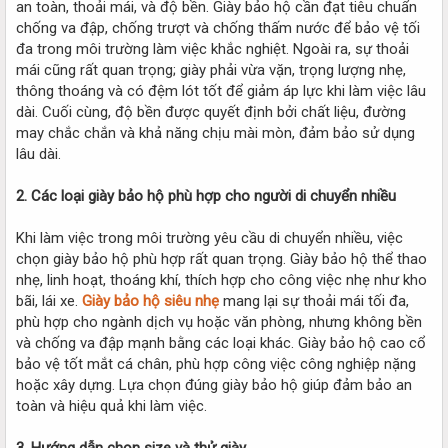
an toàn, thoải mái, và độ bền. Giày bảo hộ cần đạt tiêu chuẩn
chống va đập, chống trượt và chống thấm nước để bảo vệ tối
đa trong môi trường làm việc khắc nghiệt. Ngoài ra, sự thoải
mái cũng rất quan trọng; giày phải vừa vặn, trọng lượng nhẹ,
thông thoáng và có đệm lót tốt để giảm áp lực khi làm việc lâu
dài. Cuối cùng, độ bền được quyết định bởi chất liệu, đường
may chắc chắn và khả năng chịu mài mòn, đảm bảo sử dụng
lâu dài.
2. Các loại giày bảo hộ phù hợp cho người di chuyển nhiều
Khi làm việc trong môi trường yêu cầu di chuyển nhiều, việc
chọn giày bảo hộ phù hợp rất quan trọng. Giày bảo hộ thể thao
nhẹ, linh hoạt, thoáng khí, thích hợp cho công việc nhẹ như kho
bãi, lái xe.
Giày bảo hộ siêu nhẹ
mang lại sự thoải mái tối đa,
phù hợp cho ngành dịch vụ hoặc văn phòng, nhưng không bền
và chống va đập mạnh bằng các loại khác. Giày bảo hộ cao cổ
bảo vệ tốt mắt cá chân, phù hợp công việc công nghiệp nặng
hoặc xây dựng. Lựa chọn đúng giày bảo hộ giúp đảm bảo an
toàn và hiệu quả khi làm việc.
3. Hướng dẫn chọn size và thử giày