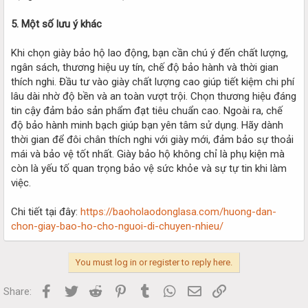
5. Một số lưu ý khác
Khi chọn giày bảo hộ lao động, bạn cần chú ý đến chất lượng,
ngân sách, thương hiệu uy tín, chế độ bảo hành và thời gian
thích nghi. Đầu tư vào giày chất lượng cao giúp tiết kiệm chi phí
lâu dài nhờ độ bền và an toàn vượt trội. Chọn thương hiệu đáng
tin cậy đảm bảo sản phẩm đạt tiêu chuẩn cao. Ngoài ra, chế
độ bảo hành minh bạch giúp bạn yên tâm sử dụng. Hãy dành
thời gian để đôi chân thích nghi với giày mới, đảm bảo sự thoải
mái và bảo vệ tốt nhất. Giày bảo hộ không chỉ là phụ kiện mà
còn là yếu tố quan trọng bảo vệ sức khỏe và sự tự tin khi làm
việc.
Chi tiết tại đây:
https://baoholaodonglasa.com/huong-dan-
chon-giay-bao-ho-cho-nguoi-di-chuyen-nhieu/
You must log in or register to reply here.
Facebook
Twitter
Reddit
Pinterest
Tumblr
WhatsApp
Email
Link
Share: