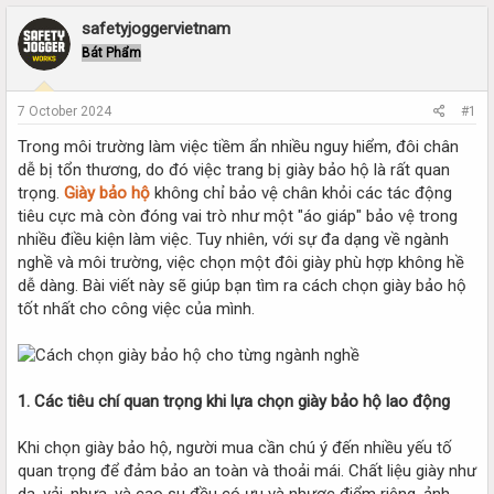
r
a
e
r
safetyjoggervietnam
a
t
Bát Phẩm
d
d
s
a
t
t
7 October 2024
#1
a
e
r
Trong môi trường làm việc tiềm ẩn nhiều nguy hiểm, đôi chân
t
dễ bị tổn thương, do đó việc trang bị giày bảo hộ là rất quan
e
trọng.
Giày bảo hộ
không chỉ bảo vệ chân khỏi các tác động
r
tiêu cực mà còn đóng vai trò như một "áo giáp" bảo vệ trong
nhiều điều kiện làm việc. Tuy nhiên, với sự đa dạng về ngành
nghề và môi trường, việc chọn một đôi giày phù hợp không hề
dễ dàng. Bài viết này sẽ giúp bạn tìm ra cách chọn giày bảo hộ
tốt nhất cho công việc của mình.
1. Các tiêu chí quan trọng khi lựa chọn giày bảo hộ lao động
Khi chọn giày bảo hộ, người mua cần chú ý đến nhiều yếu tố
quan trọng để đảm bảo an toàn và thoải mái. Chất liệu giày như
da, vải, nhựa, và cao su đều có ưu và nhược điểm riêng, ảnh