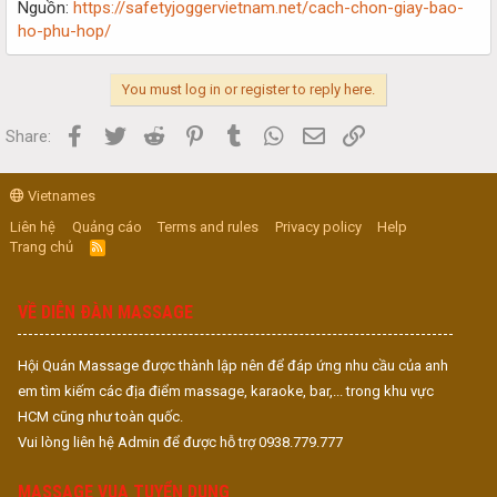
Nguồn:
https://safetyjoggervietnam.net/cach-chon-giay-bao-
ho-phu-hop/
You must log in or register to reply here.
Facebook
Twitter
Reddit
Pinterest
Tumblr
WhatsApp
Email
Link
Share:
Vietnames
Liên hệ
Quảng cáo
Terms and rules
Privacy policy
Help
Trang chủ
R
S
S
VỀ DIỄN ĐÀN MASSAGE
Hội Quán Massage được thành lập nên để đáp ứng nhu cầu của anh
em tìm kiếm các địa điểm massage, karaoke, bar,... trong khu vực
HCM cũng như toàn quốc.
Vui lòng liên hệ Admin để được hỗ trợ 0938.779.777
MASSAGE VUA TUYỂN DỤNG