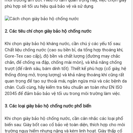
phù hợp sẽ tối ưu hiệu quả bảo vệ và sử dụng.
2. Các tiêu chí chọn giày bảo hộ chống nước
Khi chọn giày bảo hộ kháng nước, cần chú ý các yếu tố sau:
Chất liệu chống nước (cao su bền bỉ, da tổng hợp thoáng khí,
Gore-Tex cao cấp), độ bền và chất lượng (đường may chắc
chắn, đế chống va đập, chống mài mòn), và khả năng chống
trượt (đế rãnh sâu, bám dính tốt). Thiết kế phù hợp (cổ giày, hệ
thống đóng mở, trọng lượng) và khả năng thoáng khí cũng rất
quan trọng để tạo sự thoải mái, ngăn ngừa mùi và các bệnh da
chân. Cuối cùng, hãy kiểm tra tiêu chuẩn an toàn như EN ISO
20345 để đảm bảo bảo vệ tối ưu trong môi trường làm việc.
3. Các loại giày bảo hộ chống nước phổ biến
Khi chọn giày bảo hộ chống nước, cần cân nhắc các loại phổ
biến sau: Giày bốt cao cổ bảo vệ toàn diện, thích hợp cho môi
trường nguy hiểm nhưng nặng và kém linh hoạt. Giày thấp cổ