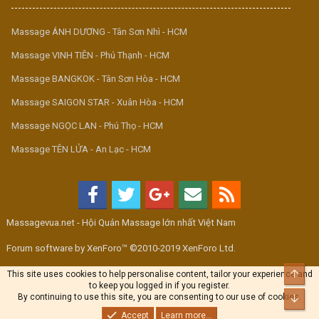
Massage ÁNH DƯƠNG - Tân Sơn Nhì - HCM
Massage VINH TIÊN - Phú Thạnh - HCM
Massage BANGKOK - Tân Sơn Hòa - HCM
Massage SAIGON STAR - Xuân Hòa - HCM
Massage NGỌC LAN - Phú Thọ - HCM
Massage TÊN LỬA - An Lạc - HCM
Massagevua.net - Hội Quán Massage lớn nhất Việt Nam
Forum software by XenForo™ ©2010-2019 XenForo Ltd.
Top
This site uses cookies to help personalise content, tailor your experience and
to keep you logged in if you register.
By continuing to use this site, you are consenting to our use of cookies.
Bott
Accept
Learn more...