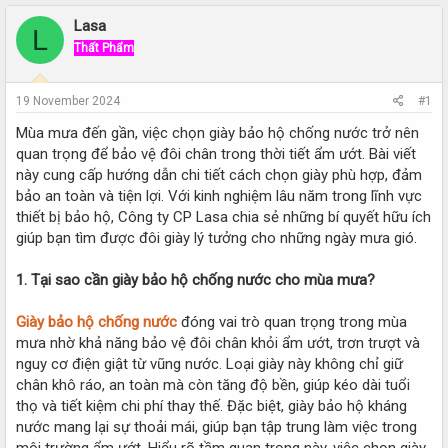
r
a
e
r
Lasa
L
a
t
Thất Phẩm
d
d
s
a
t
t
19 November 2024
#1
a
e
r
Mùa mưa đến gần, việc chọn giày bảo hộ chống nước trở nên
t
quan trọng để bảo vệ đôi chân trong thời tiết ẩm ướt. Bài viết
e
này cung cấp hướng dẫn chi tiết cách chọn giày phù hợp, đảm
r
bảo an toàn và tiện lợi. Với kinh nghiệm lâu năm trong lĩnh vực
thiết bị bảo hộ, Công ty CP Lasa chia sẻ những bí quyết hữu ích
giúp bạn tìm được đôi giày lý tưởng cho những ngày mưa gió.
1. Tại sao cần giày bảo hộ chống nước cho mùa mưa?
Giày bảo hộ chống nước
đóng vai trò quan trọng trong mùa
mưa nhờ khả năng bảo vệ đôi chân khỏi ẩm ướt, trơn trượt và
nguy cơ điện giật từ vũng nước. Loại giày này không chỉ giữ
chân khô ráo, an toàn mà còn tăng độ bền, giúp kéo dài tuổi
thọ và tiết kiệm chi phí thay thế. Đặc biệt, giày bảo hộ kháng
nước mang lại sự thoải mái, giúp bạn tập trung làm việc trong
môi trường ẩm ướt. Hiểu rõ tầm quan trọng này, việc chọn giày