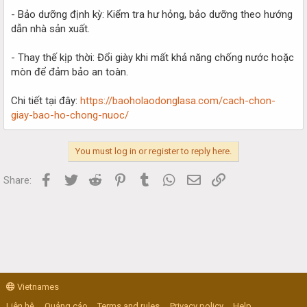
- Bảo dưỡng định kỳ: Kiểm tra hư hỏng, bảo dưỡng theo hướng
dẫn nhà sản xuất.
- Thay thế kịp thời: Đổi giày khi mất khả năng chống nước hoặc
mòn để đảm bảo an toàn.
Chi tiết tại đây:
https://baoholaodonglasa.com/cach-chon-
giay-bao-ho-chong-nuoc/
You must log in or register to reply here.
Facebook
Twitter
Reddit
Pinterest
Tumblr
WhatsApp
Email
Link
Share:
Vietnames
Liên hệ
Quảng cáo
Terms and rules
Privacy policy
Help