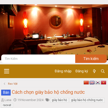
Đăng nhập
Đăng ký
Rao Vặt
Cách chọn giày bảo hộ chống nước
Bán
T
S
Lasa
19 November 2024
giày bảo hộ
giày bảo hộ chống nước
h
t
raovat