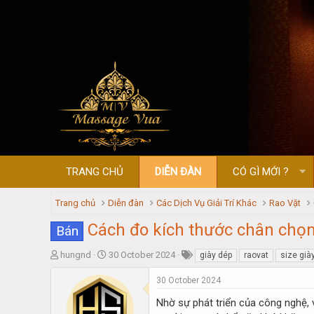
TRANG CHỦ
DIỄN ĐÀN
CÓ GÌ MỚI ?
Trang chủ
Diễn đàn
Các Dịch Vụ Giải Trí Khác
Rao Vặt
Cách đo kích thước chân chọn
Bán
T
S
hungnd
30 October 2024
giày dép
raovat
size già
h
t
r
a
30 October 2024
e
r
Nhờ sự phát triển của công nghệ, 
a
t