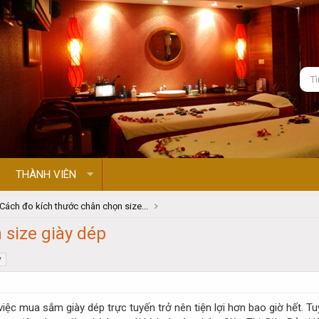
THÀNH VIÊN
Cách đo kích thước chân chọn size...
 size giày dép
y
việc mua sắm giày dép trực tuyến trở nên tiện lợi hơn bao giờ hết. T