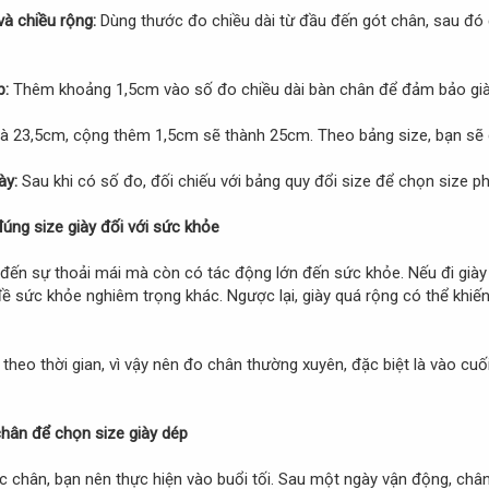
và chiều rộng:
Dùng thước đo chiều dài từ đầu đến gót chân, sau đó đ
p:
Thêm khoảng 1,5cm vào số đo chiều dài bàn chân để đảm bảo già
là 23,5cm, cộng thêm 1,5cm sẽ thành 25cm. Theo bảng size, bạn sẽ chọ
ày:
Sau khi có số đo, đối chiếu với bảng quy đổi size để chọn size p
úng size giày đối với sức khỏe
đến sự thoải mái mà còn có tác động lớn đến sức khỏe. Nếu đi giày 
 sức khỏe nghiêm trọng khác. Ngược lại, giày quá rộng có thể khiến b
theo thời gian, vì vậy nên đo chân thường xuyên, đặc biệt là vào cuối 
chân để chọn size giày dép
ớc chân, bạn nên thực hiện vào buổi tối. Sau một ngày vận động, chân