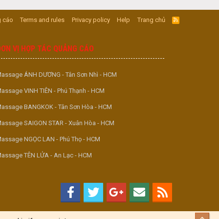
 cáo
Terms and rules
Privacy policy
Help
Trang chủ
R
S
S
ĐƠN VỊ HỢP TÁC QUẢNG CÁO
assage ÁNH DƯƠNG - Tân Sơn Nhì - HCM
assage VINH TIÊN - Phú Thạnh - HCM
assage BANGKOK - Tân Sơn Hòa - HCM
assage SAIGON STAR - Xuân Hòa - HCM
assage NGỌC LAN - Phú Thọ - HCM
assage TÊN LỬA - An Lạc - HCM