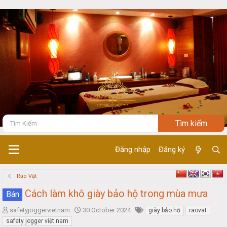
Đăng nhập
Đăng ký
Rao Vặt
Cách làm khô giày bảo hộ trong mùa mưa
Bán
T
S
safetyjoggervietnam
30 October 2024
giày bảo hộ
raovat
h
t
safety jogger việt nam