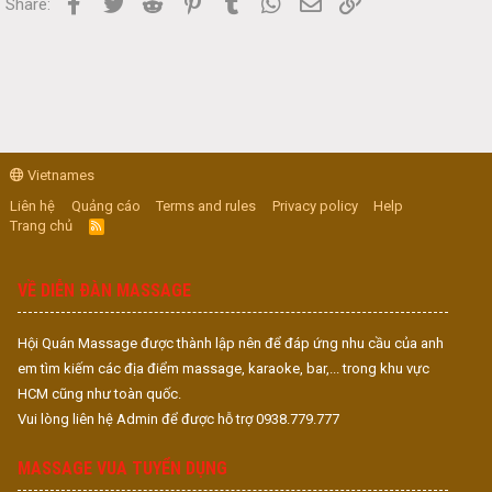
Facebook
Twitter
Reddit
Pinterest
Tumblr
WhatsApp
Email
Link
Share:
Vietnames
Liên hệ
Quảng cáo
Terms and rules
Privacy policy
Help
Trang chủ
R
S
S
VỀ DIỄN ĐÀN MASSAGE
Hội Quán Massage được thành lập nên để đáp ứng nhu cầu của anh
em tìm kiếm các địa điểm massage, karaoke, bar,... trong khu vực
HCM cũng như toàn quốc.
Vui lòng liên hệ Admin để được hỗ trợ 0938.779.777
MASSAGE VUA TUYỂN DỤNG