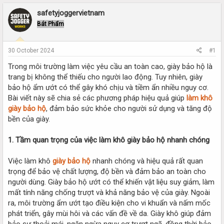
r
a
e
r
safetyjoggervietnam
a
t
Bát Phẩm
d
d
s
a
t
t
30 October 2024
#1
a
e
r
Trong môi trường làm việc yêu cầu an toàn cao, giày bảo hộ là
t
trang bị không thể thiếu cho người lao động. Tuy nhiên, giày
e
bảo hộ ẩm ướt có thể gây khó chịu và tiềm ẩn nhiều nguy cơ.
r
Bài viết này sẽ chia sẻ các phương pháp hiệu quả giúp
làm khô
giày bảo hộ
, đảm bảo sức khỏe cho người sử dụng và tăng độ
bền của giày.
1. Tầm quan trọng của việc làm khô giày bảo hộ nhanh chóng
Việc làm khô
giày bảo hộ
nhanh chóng và hiệu quả rất quan
trọng để bảo vệ chất lượng, độ bền và đảm bảo an toàn cho
người dùng. Giày bảo hộ ướt có thể khiến vật liệu suy giảm, làm
mất tính năng chống trượt và khả năng bảo vệ của giày. Ngoài
ra, môi trường ẩm ướt tạo điều kiện cho vi khuẩn và nấm mốc
phát triển, gây mùi hôi và các vấn đề về da. Giày khô giúp đảm
bảo sự thoải mái, ngăn ngừa nguy cơ trượt ngã, đồng thời bảo