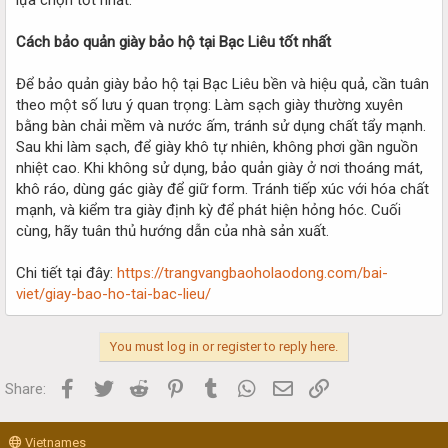
Cách bảo quản giày bảo hộ tại Bạc Liêu tốt nhất
Để bảo quản giày bảo hộ tại Bạc Liêu bền và hiệu quả, cần tuân
theo một số lưu ý quan trọng: Làm sạch giày thường xuyên
bằng bàn chải mềm và nước ấm, tránh sử dụng chất tẩy mạnh.
Sau khi làm sạch, để giày khô tự nhiên, không phơi gần nguồn
nhiệt cao. Khi không sử dụng, bảo quản giày ở nơi thoáng mát,
khô ráo, dùng gác giày để giữ form. Tránh tiếp xúc với hóa chất
mạnh, và kiểm tra giày định kỳ để phát hiện hỏng hóc. Cuối
cùng, hãy tuân thủ hướng dẫn của nhà sản xuất.
Chi tiết tại đây:
https://trangvangbaoholaodong.com/bai-
viet/giay-bao-ho-tai-bac-lieu/
You must log in or register to reply here.
Facebook
Twitter
Reddit
Pinterest
Tumblr
WhatsApp
Email
Link
Share:
Vietnames