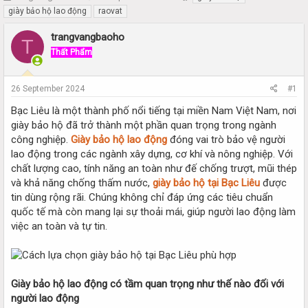
h
t
giày bảo hộ lao động
raovat
r
a
e
r
trangvangbaoho
T
a
t
Thất Phẩm
d
d
s
a
t
t
26 September 2024
#1
a
e
r
Bạc Liêu là một thành phố nổi tiếng tại miền Nam Việt Nam, nơi
t
giày bảo hộ đã trở thành một phần quan trọng trong ngành
e
công nghiệp.
Giày bảo hộ lao động
đóng vai trò bảo vệ người
r
lao động trong các ngành xây dựng, cơ khí và nông nghiệp. Với
chất lượng cao, tính năng an toàn như đế chống trượt, mũi thép
và khả năng chống thấm nước,
giày bảo hộ tại Bạc Liêu
được
tin dùng rộng rãi. Chúng không chỉ đáp ứng các tiêu chuẩn
quốc tế mà còn mang lại sự thoải mái, giúp người lao động làm
việc an toàn và tự tin.
Giày bảo hộ lao động có tầm quan trọng như thế nào đối với
người lao động