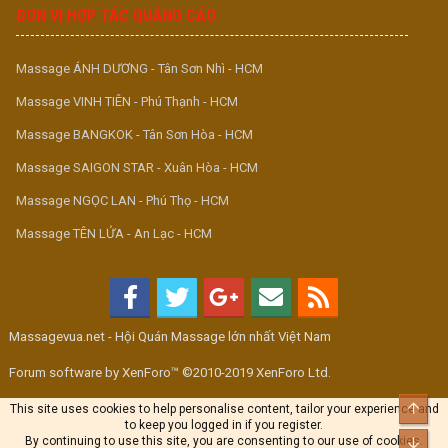
ĐƠN VỊ HỢP TÁC QUẢNG CÁO
Massage ÁNH DƯƠNG - Tân Sơn Nhì - HCM
Massage VINH TIÊN - Phú Thạnh - HCM
Massage BANGKOK - Tân Sơn Hòa - HCM
Massage SAIGON STAR - Xuân Hòa - HCM
Massage NGỌC LAN - Phú Thọ - HCM
Massage TÊN LỬA - An Lạc - HCM
Massagevua.net - Hội Quán Massage lớn nhất Việt Nam
Forum software by XenForo™ ©2010-2019 XenForo Ltd.
Top
This site uses cookies to help personalise content, tailor your experience and
to keep you logged in if you register.
By continuing to use this site, you are consenting to our use of cookies.
Bott