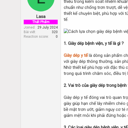
thiếu trong kiểm soát nhiễm khuẩn
d
d
s
a
chuẩn như chống trơn trượt, dễ vệ
t
t
thiết kế chuyên biệt, phù hợp với 
Lasa
a
e
tế.
r
Thất Phẩm
t
Joined
29 July 2024
Bài viết
320
e
Reaction score
0
r
1. Giày dép bệnh viện, y tế là gì ?
Giày dép y tế
là dòng sản phẩm ch
với giày dép thông thường, sản ph
Nhờ thiết kế phù hợp với đặc thù c
trong quá trình chăm sóc, điều trị
2. Vai trò của giày dép trong bệnh 
Giày dép y tế đóng vai trò quan tr
giày giúp hạn chế lây nhiễm chéo 
bề mặt trơn ướt, giảm nguy cơ té n
giảm mệt mỏi khi phải đứng hoặc di
3. Các loại giày dép bệnh viện, y t