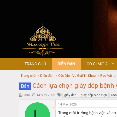
TRANG CHỦ
DIỄN ĐÀN
CÓ GÌ MỚI ?
Trang chủ
Diễn đàn
Các Dịch Vụ Giải Trí Khác
Rao Vặt
Cách lựa chọn giày dép bệnh v
Bán
T
S
Lasa
14 May 2026
giày dép
giày dép bệnh viện
rao
h
t
r
a
14 May 2026
L
e
r
Trong môi trường bệnh viện và cơ 
a
t