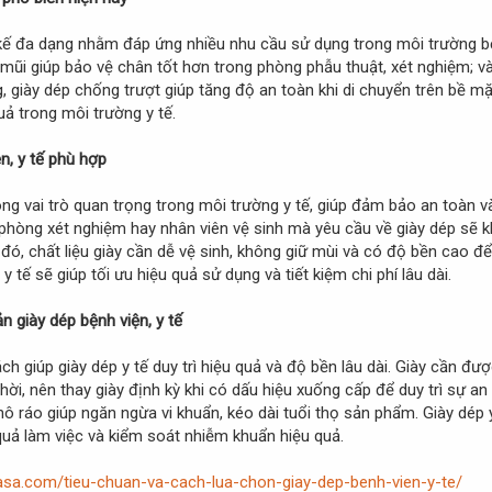
t kế đa dạng nhằm đáp ứng nhiều nhu cầu sử dụng trong môi trường b
 mũi giúp bảo vệ chân tốt hơn trong phòng phẫu thuật, xét nghiệm; và
ng, giày dép chống trượt giúp tăng độ an toàn khi di chuyển trên bề m
quả trong môi trường y tế.
n, y tế phù hợp
g vai trò quan trọng trong môi trường y tế, giúp đảm bảo an toàn và 
 phòng xét nghiệm hay nhân viên vệ sinh mà yêu cầu về giày dép sẽ 
 đó, chất liệu giày cần dễ vệ sinh, không giữ mùi và có độ bền cao đ
 tế sẽ giúp tối ưu hiệu quả sử dụng và tiết kiệm chi phí lâu dài.
n giày dép bệnh viện, y tế
h giúp giày dép y tế duy trì hiệu quả và độ bền lâu dài. Giày cần 
ời, nên thay giày định kỳ khi có dấu hiệu xuống cấp để duy trì sự an
ô ráo giúp ngăn ngừa vi khuẩn, kéo dài tuổi thọ sản phẩm. Giày dép 
quả làm việc và kiểm soát nhiễm khuẩn hiệu quả.
asa.com/tieu-chuan-va-cach-lua-chon-giay-dep-benh-vien-y-te/