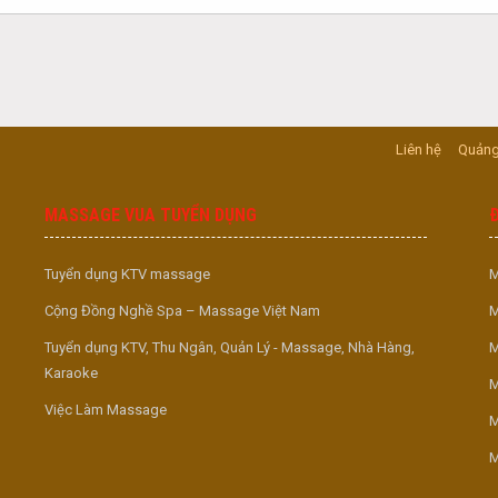
Liên hệ
Quảng
MASSAGE VUA TUYỂN DỤNG
Tuyển dụng KTV massage
M
Cộng Đồng Nghề Spa – Massage Việt Nam
M
Tuyển dụng KTV, Thu Ngân, Quản Lý - Massage, Nhà Hàng,
M
Karaoke
M
Việc Làm Massage
M
M