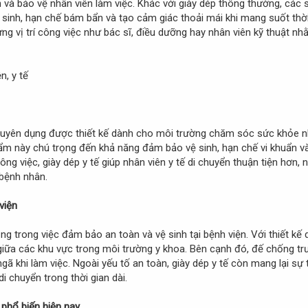
 và bảo vệ nhân viên làm việc. Khác với giày dép thông thường, các
 sinh, hạn chế bám bẩn và tạo cảm giác thoải mái khi mang suốt thời 
từng vị trí công việc như bác sĩ, điều dưỡng hay nhân viên kỹ thuật 
uyên dụng được thiết kế dành cho môi trường chăm sóc sức khỏe n
ẩm này chú trọng đến khả năng đảm bảo vệ sinh, hạn chế vi khuẩn và 
ông việc, giày dép y tế giúp nhân viên y tế di chuyển thuận tiện hơn, 
 bệnh nhân.
viện
ọng trong việc đảm bảo an toàn và vệ sinh tại bệnh viện. Với thiết k
giữa các khu vực trong môi trường y khoa. Bên cạnh đó, đế chống trư
gã khi làm việc. Ngoài yếu tố an toàn, giày dép y tế còn mang lại s
 chuyển trong thời gian dài.
ế phổ biến hiện nay