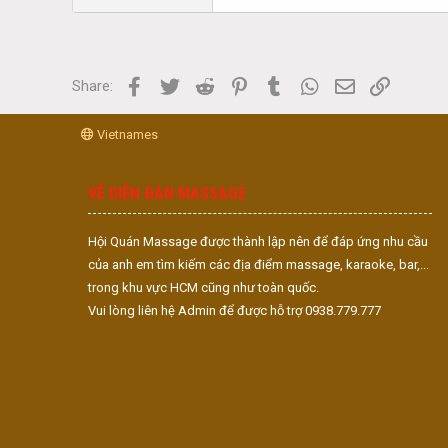
Facebook
Twitter
Reddit
Pinterest
Tumblr
WhatsApp
Email
Link
Share:
Vietnames
VỀ DIỄN ĐÀN MASSAGE
Hội Quán Massage được thành lập nên để đáp ứng nhu cầu
của anh em tìm kiếm các địa điểm massage, karaoke, bar,...
trong khu vực HCM cũng như toàn quốc.
Vui lòng liên hệ Admin để được hỗ trợ 0938.779.777