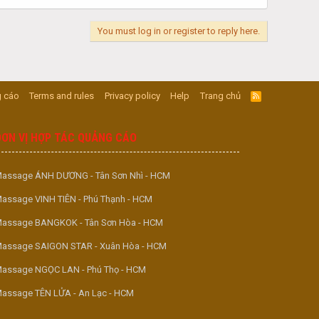
You must log in or register to reply here.
 cáo
Terms and rules
Privacy policy
Help
Trang chủ
R
S
S
ĐƠN VỊ HỢP TÁC QUẢNG CÁO
assage ÁNH DƯƠNG - Tân Sơn Nhì - HCM
assage VINH TIÊN - Phú Thạnh - HCM
assage BANGKOK - Tân Sơn Hòa - HCM
assage SAIGON STAR - Xuân Hòa - HCM
assage NGỌC LAN - Phú Thọ - HCM
assage TÊN LỬA - An Lạc - HCM