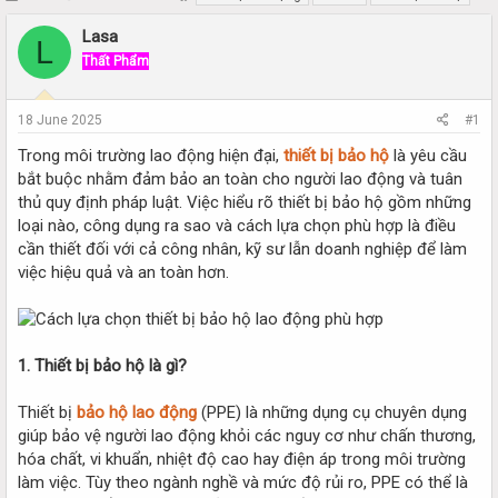
h
t
r
a
Lasa
L
e
r
Thất Phẩm
a
t
d
d
s
a
18 June 2025
#1
t
t
a
e
Trong môi trường lao động hiện đại,
thiết bị bảo hộ
là yêu cầu
r
bắt buộc nhằm đảm bảo an toàn cho người lao động và tuân
t
thủ quy định pháp luật. Việc hiểu rõ thiết bị bảo hộ gồm những
e
loại nào, công dụng ra sao và cách lựa chọn phù hợp là điều
r
cần thiết đối với cả công nhân, kỹ sư lẫn doanh nghiệp để làm
việc hiệu quả và an toàn hơn.
1. Thiết bị bảo hộ là gì?
Thiết bị
bảo hộ lao động
(PPE) là những dụng cụ chuyên dụng
giúp bảo vệ người lao động khỏi các nguy cơ như chấn thương,
hóa chất, vi khuẩn, nhiệt độ cao hay điện áp trong môi trường
làm việc. Tùy theo ngành nghề và mức độ rủi ro, PPE có thể là