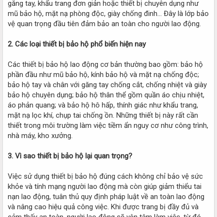
găng tay, khẩu trang đơn giản hoặc thiết bị chuyên dụng như
mũ bảo hộ, mặt nạ phòng độc, giày chống đinh… Đây là lớp bảo
vệ quan trọng đầu tiên đảm bảo an toàn cho người lao động.
2. Các loại thiết bị bảo hộ phổ biến hiện nay
Các thiết bị bảo hộ lao động cơ bản thường bao gồm: bảo hộ
phần đầu như mũ bảo hộ, kính bảo hộ và mặt nạ chống độc;
bảo hộ tay và chân với găng tay chống cắt, chống nhiệt và giày
bảo hộ chuyên dụng; bảo hộ thân thể gồm quần áo chịu nhiệt,
áo phản quang; và bảo hộ hô hấp, thính giác như khẩu trang,
mặt nạ lọc khí, chụp tai chống ồn. Những thiết bị này rất cần
thiết trong môi trường làm việc tiềm ẩn nguy cơ như công trình,
nhà máy, kho xưởng.
3. Vì sao thiết bị bảo hộ lại quan trọng?
Việc sử dụng thiết bị bảo hộ đúng cách không chỉ bảo vệ sức
khỏe và tính mạng người lao động mà còn giúp giảm thiểu tai
nạn lao động, tuân thủ quy định pháp luật về an toàn lao động
và nâng cao hiệu quả công việc. Khi được trang bị đầy đủ và
cảm thấy an toàn, người lao động sẽ yên tâm làm việc, từ đó