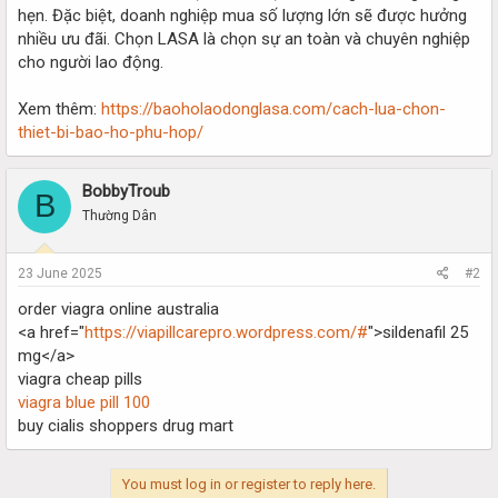
hẹn. Đặc biệt, doanh nghiệp mua số lượng lớn sẽ được hưởng
nhiều ưu đãi. Chọn LASA là chọn sự an toàn và chuyên nghiệp
cho người lao động.
Xem thêm:
https://baoholaodonglasa.com/cach-lua-chon-
thiet-bi-bao-ho-phu-hop/
BobbyTroub
B
Thường Dân
23 June 2025
#2
order viagra online australia
<a href="
https://viapillcarepro.wordpress.com/#
">sildenafil 25
mg</a>
viagra cheap pills
viagra blue pill 100
buy cialis shoppers drug mart
You must log in or register to reply here.