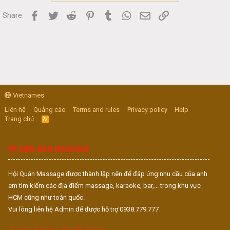
Facebook
Twitter
Reddit
Pinterest
Tumblr
WhatsApp
Email
Link
Share:
Vietnames
Liên hệ
Quảng cáo
Terms and rules
Privacy policy
Help
Trang chủ
R
S
S
VỀ DIỄN ĐÀN MASSAGE
Hội Quán Massage được thành lập nên để đáp ứng nhu cầu của anh
em tìm kiếm các địa điểm massage, karaoke, bar,... trong khu vực
HCM cũng như toàn quốc.
Vui lòng liên hệ Admin để được hỗ trợ 0938.779.777