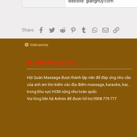
website: gianghuy.com
Facebook
Twitter
Reddit
Pinterest
Tumblr
WhatsApp
Email
Link
Share:
Vietnames
VỀ DIỄN ĐÀN MASSAGE
Hội Quán Massage được thành lập nên để đáp ứng nhu cầu
của anh em tìm kiếm các địa điểm massage, karaoke, bar,...
trong khu vực HCM cũng như toàn quốc.
Vui lòng liên hệ Admin để được hỗ trợ 0938.779.777