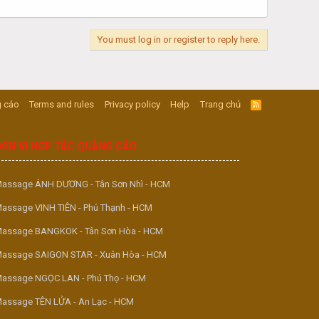
You must log in or register to reply here.
 cáo
Terms and rules
Privacy policy
Help
Trang chủ
R
S
S
ĐƠN VỊ HỢP TÁC QUẢNG CÁO
assage ÁNH DƯƠNG - Tân Sơn Nhì - HCM
assage VINH TIÊN - Phú Thạnh - HCM
assage BANGKOK - Tân Sơn Hòa - HCM
assage SAIGON STAR - Xuân Hòa - HCM
assage NGỌC LAN - Phú Thọ - HCM
assage TÊN LỬA - An Lạc - HCM