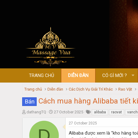
TRANG CHỦ
DIỄN ĐÀN
CÓ GÌ MỚI ?
Trang chủ
Diễn đàn
Các Dịch Vụ Giải Trí Khác
Rao Vặt
Cách mua hàng Alibaba tiết 
Bán
T
S
dathangTQ
27 October 2025
alibaba
raovat
vanch
h
t
r
a
27 October 2025
D
e
r
Alibaba được xem là “kho hàng toà
a
t