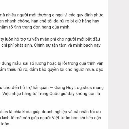
 mà nhiều người mới thường e ngại vì các quy định phức
 nhanh chóng, hạn chế tối đa rủi ro bị giữ hàng hay
 nắm rõ tình trạng đơn hàng của mình.
ty luôn hỗ trợ tư vấn miễn phí cho người mới bắt đầu
 chi phí phát sinh. Chính sự tận tâm và minh bạch này
úng mẫu, sai số lượng hoặc bị lỗi trong quá trình vận
giảm thiểu rủi ro, đảm bảo quyền lợi cho người mua, đặc
i ưu cho đến hỗ trợ hải quan — Giang Huy Logistics mang
. Việc nhập hàng từ Trung Quốc giờ đây không còn là
stics là chìa khóa giúp doanh nghiệp và cá nhân tối ưu
kinh tế mà còn giúp người Việt tự tin hơn khi tiếp cận
 toàn.