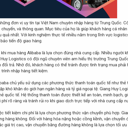
những đơn vị uy tín tại Việt Nam chuyên nhập hàng từ Trung Quốc. C
n chuyển, và thông quan. Mục tiêu của họ là giúp khách hàng cá nhân
 quả nhất. Với kinh nghiệm thực tế nhiều năm trong lĩnh vực logistic
bảo tiến độ giao hàng.
m khi mua hàng Alibaba là lựa chọn đúng nhà cung cấp. Nhiều người 
g Huy Logistics có đội ngũ chuyên viên am hiểu thị trường Trung Quố
ch đổi trả. Nhờ đó, khách hàng có thể tránh được tình trạng mua phải
 trình nhập hàng tiết kiệm.
libaba chủ yếu sử dụng các phương thức thanh toán quốc tế như thẻ 
ặp khó khăn do giới hạn ngân hàng và tỷ giá ngoại tệ. Giang Huy Log
ẻ quốc tế. Hệ thống thanh toán được thiết kế an toàn, minh bạch, giú
phí rõ ràng và tránh rủi ro khi giao dịch trực tiếp với nhà cung cấp n
ệc tiết kiệm chi phí là lựa chọn phương thức vận chuyển phù hợp. Gi
g hàng không. Đối với hàng hóa nặng hoặc cồng kềnh, vận chuyển đ
ặc giá trị cao, vận chuyển bằng đường hàng không là lựa chọn tối ưu