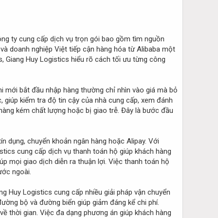
ông ty cung cấp dịch vụ trọn gói bao gồm tìm nguồn
 và doanh nghiệp Việt tiếp cận hàng hóa từ Alibaba một
s, Giang Huy Logistics hiểu rõ cách tối ưu từng công
khi mới bắt đầu nhập hàng thường chỉ nhìn vào giá mà bỏ
c, giúp kiểm tra độ tin cậy của nhà cung cấp, xem đánh
 hàng kém chất lượng hoặc bị giao trễ. Đây là bước đầu
tín dụng, chuyển khoản ngân hàng hoặc Alipay. Với
istics cung cấp dịch vụ thanh toán hộ giúp khách hàng
p mọi giao dịch diễn ra thuận lợi. Việc thanh toán hộ
ước ngoài.
ang Huy Logistics cung cấp nhiều giải pháp vận chuyển
ường bộ và đường biển giúp giảm đáng kể chi phí.
 về thời gian. Việc đa dạng phương án giúp khách hàng