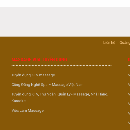
Liên hệ
Quảng
MASSAGE VUA TUYỂN DỤNG
Tuyển dụng KTV massage
M
Cộng Đồng Nghề Spa – Massage Việt Nam
M
Tuyển dụng KTV, Thu Ngân, Quản Lý - Massage, Nhà Hàng,
M
Karaoke
M
Việc Làm Massage
M
M