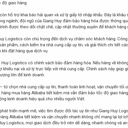
c độ giao hàng.
còn hỗ trợ khai báo hải quan và xử lý giấy tờ nhập khẩu. Đây là khâu
rong ngành, đội ngũ của Giang Huy đảm bảo hàng hóa được thông quan
 trình được theo dõi chặt chẽ, cập nhật thường xuyên để khách hàng
Huy Logistics còn chú trọng đến dịch vụ chăm sóc khách hàng. Công 
 phẩm, cách kiểm tra nhà cung cấp uy tín, và giải thích chi tiết các
khi đặt hàng qua dịch vụ.
 Huy Logistics có chính sách bảo đảm hàng hóa. Nếu hàng về không đ
khiếu nại và xử lý trực tiếp với nhà cung cấp. Chính sách này giúp 
lượng lớn để kinh doanh.
n — từ chọn nhà cung cấp uy tín, thanh toán linh hoạt, vận chuyển tố
ch hàng mua hàng Alibaba tiết kiệm mà vẫn đảm bảo tốc độ giao hàng
rộng kinh doanh hiệu quả cho nhiều người Việt.
phát triển mạnh mẽ, việc tìm được đối tác uy tín như Giang Huy Logi
ng Alibaba tiết kiệm và vận chuyển nhanh không chỉ mang lại lợi ích 
Huy Logistics, mọi giao dịch đều trở nên dễ dàng, nhanh chóng và an