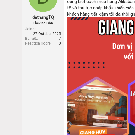
cũng biết cách mua hàng Alibaba v
d
d
s
a
tế và thủ tục nhập khẩu khiến việc
t
t
khách hàng tiết kiệm tối đa thời gian
dathangTQ
a
e
r
Thường Dân
t
Joined
27 October 2025
e
Bài viết
7
r
Reaction score
0