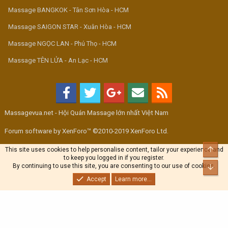
Massage BANGKOK - Tân Sơn Hòa - HCM
Massage SAIGON STAR - Xuân Hòa - HCM
Massage NGỌC LAN - Phú Thọ - HCM
Massage TÊN LỬA - An Lạc - HCM
Massagevua.net - Hội Quán Massage lớn nhất Việt Nam
Forum software by XenForo™ ©2010-2019 XenForo Ltd.
Top
This site uses cookies to help personalise content, tailor your experience and
to keep you logged in if you register.
By continuing to use this site, you are consenting to our use of cookies.
Bott
Accept
Learn more...