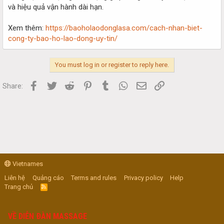
và hiệu quả vận hành dài hạn.
Xem thêm:
https://baoholaodonglasa.com/cach-nhan-biet-
cong-ty-bao-ho-lao-dong-uy-tin/
You must log in or register to reply here.
Facebook
Twitter
Reddit
Pinterest
Tumblr
WhatsApp
Email
Link
Share:
Vietnames
Liên hệ
Quảng cáo
Terms and rules
Privacy policy
Help
Trang chủ
R
S
S
VỀ DIỄN ĐÀN MASSAGE