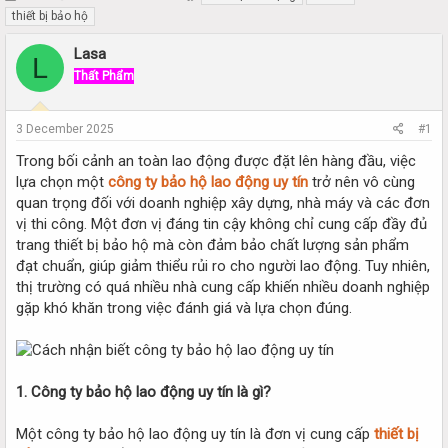
h
t
thiết bị bảo hộ
r
a
e
r
Lasa
L
a
t
Thất Phẩm
d
d
s
a
t
t
3 December 2025
#1
a
e
r
Trong bối cảnh an toàn lao động được đặt lên hàng đầu, việc
t
lựa chọn một
công ty bảo hộ lao động uy tín
trở nên vô cùng
e
quan trọng đối với doanh nghiệp xây dựng, nhà máy và các đơn
r
vị thi công. Một đơn vị đáng tin cậy không chỉ cung cấp đầy đủ
trang thiết bị bảo hộ mà còn đảm bảo chất lượng sản phẩm
đạt chuẩn, giúp giảm thiểu rủi ro cho người lao động. Tuy nhiên,
thị trường có quá nhiều nhà cung cấp khiến nhiều doanh nghiệp
gặp khó khăn trong việc đánh giá và lựa chọn đúng.
1. Công ty bảo hộ lao động uy tín là gì?
Một công ty bảo hộ lao động uy tín là đơn vị cung cấp
thiết bị