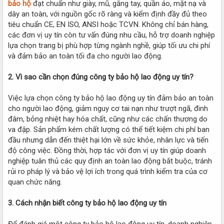
bảo hộ
đạt chuẩn như giày, mũ, găng tay, quần áo, mặt nạ và
dây an toàn, với nguồn gốc rõ ràng và kiểm định đầy đủ theo
tiêu chuẩn CE, EN ISO, ANSI hoặc TCVN. Không chỉ bán hàng,
các đơn vị uy tín còn tư vấn đúng nhu cầu, hỗ trợ doanh nghiệp
lựa chọn trang bị phù hợp từng ngành nghề, giúp tối ưu chi phí
và đảm bảo an toàn tối đa cho người lao động.
2. Vì sao cần chọn đúng công ty bảo hộ lao động uy tín?
Việc lựa chọn công ty bảo hộ lao động uy tín đảm bảo an toàn
cho người lao động, giảm nguy cơ tai nạn như trượt ngã, đinh
đâm, bỏng nhiệt hay hóa chất, cũng như các chấn thương do
va đập. Sản phẩm kém chất lượng có thể tiết kiệm chi phí ban
đầu nhưng dẫn đến thiệt hại lớn về sức khỏe, nhân lực và tiến
độ công việc. Đồng thời, hợp tác với đơn vị uy tín giúp doanh
nghiệp tuân thủ các quy định an toàn lao động bắt buộc, tránh
rủi ro pháp lý và bảo vệ lợi ích trong quá trình kiểm tra của cơ
quan chức năng.
3. Cách nhận biết công ty bảo hộ lao động uy tín
Để đánh giá một công ty bảo hộ lao động uy tín, doanh nghiệp