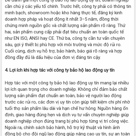
cần chú ý các yếu tố chính. Trước hết, công ty phải có thông tin
minh bạch, showroom hoặc kho hàng thực tế, đăng ký kinh
doanh hợp pháp và hoạt động ít nhất 3–5 năm, đồng thời
chứng minh nguồn gốc và chất lượng sản phẩm rõ ràng. Thứ
hai, sản phẩm cung cấp phải đạt tiêu chuẩn an toàn quốc tế
như EN ISO, ANSI hay CE. Thứ ba, công ty cần tư vấn chuyên
sâu, gợi ý thiết bị phù hợp với môi trường và mức độ rủi ro.
Cuối cùng, dịch vụ hỗ trợ, bảo hành, báo giá rõ ràng và hợp
đồng đầy đủ là dấu hiệu của đơn vị đáng tin cậy.
4. Lợi ích khi hợp tác với công ty bảo hộ lao động uy tín
Hợp tác với một công ty bảo hộ lao động uy tín mang lại nhiều
lợi ích quan trọng cho doanh nghiệp. Không chỉ đảm bảo chất
lượng sản phẩm đạt chuẩn an toàn, bảo vệ người lao động
trước các rủi ro, các đơn vị uy tín còn giúp tiết kiệm chi phí nhờ
tuổi thọ sản phẩm lâu dài và hạn chế hư hỏng. Nguồn hàng ổn
định, giao hàng đúng hẹn và dịch vụ tư vấn chuyên nghiệp giúp
doanh nghiệp chọn đúng trang bị phù hợp từng vị trí công việc.
Ngoài ra, chính sách bảo hành, hỗ trợ kỹ thuật và hình ảnh
đồng bộ cho đội ngũ lao động giúp nâng cao uy tín, sự an toàn