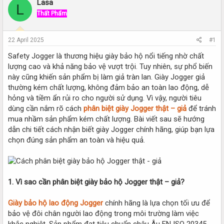
r
a
Lasa
L
e
r
Thất Phẩm
a
t
d
d
s
a
22 April 2025
#1
t
t
a
e
Safety Jogger là thương hiệu giày bảo hộ nổi tiếng nhờ chất
r
lượng cao và khả năng bảo vệ vượt trội. Tuy nhiên, sự phổ biến
t
này cũng khiến sản phẩm bị làm giả tràn lan. Giày Jogger giả
e
thường kém chất lượng, không đảm bảo an toàn lao động, dễ
r
hỏng và tiềm ẩn rủi ro cho người sử dụng. Vì vậy, người tiêu
dùng cần nắm rõ cách
phân biệt giày Jogger thật – giả
để tránh
mua nhầm sản phẩm kém chất lượng. Bài viết sau sẽ hướng
dẫn chi tiết cách nhận biết giày Jogger chính hãng, giúp bạn lựa
chọn đúng sản phẩm an toàn và hiệu quả.
1. Vì sao cần phân biệt giày bảo hộ Jogger thật – giả?
Giày bảo hộ lao động Jogger
chính hãng là lựa chọn tối ưu để
bảo vệ đôi chân người lao động trong môi trường làm việc
khắc nghiệt. Sản phẩm đạt tiêu chuẩn châu Âu EN ISO 20345