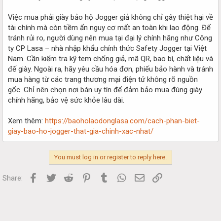
Việc mua phải giày bảo hộ Jogger giả không chỉ gây thiệt hại về
tài chính mà còn tiềm ẩn nguy cơ mất an toàn khi lao động. Để
tránh rủi ro, người dùng nên mua tại đại lý chính hãng như Công
ty CP Lasa – nhà nhập khẩu chính thức Safety Jogger tại Việt
Nam. Cần kiểm tra kỹ tem chống giả, mã QR, bao bì, chất liệu và
đế giày. Ngoài ra, hãy yêu cầu hóa đơn, phiếu bảo hành và tránh
mua hàng từ các trang thương mại điện tử không rõ nguồn
gốc. Chỉ nên chọn nơi bán uy tín để đảm bảo mua đúng giày
chính hãng, bảo vệ sức khỏe lâu dài.
Xem thêm:
https://baoholaodonglasa.com/cach-phan-biet-
giay-bao-ho-jogger-that-gia-chinh-xac-nhat/
You must log in or register to reply here.
Facebook
Twitter
Reddit
Pinterest
Tumblr
WhatsApp
Email
Link
Share: