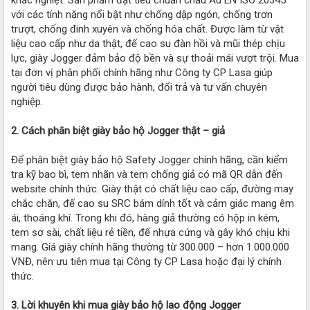
với các tính năng nổi bật như chống dập ngón, chống trơn
trượt, chống đinh xuyên và chống hóa chất. Được làm từ vật
liệu cao cấp như da thật, đế cao su đàn hồi và mũi thép chịu
lực, giày Jogger đảm bảo độ bền và sự thoải mái vượt trội. Mua
tại đơn vị phân phối chính hãng như Công ty CP Lasa giúp
người tiêu dùng được bảo hành, đổi trả và tư vấn chuyên
nghiệp.
2. Cách phân biệt giày bảo hộ Jogger thật – giả
Để phân biệt giày bảo hộ Safety Jogger chính hãng, cần kiểm
tra kỹ bao bì, tem nhãn và tem chống giả có mã QR dẫn đến
website chính thức. Giày thật có chất liệu cao cấp, đường may
chắc chắn, đế cao su SRC bám dính tốt và cảm giác mang êm
ái, thoáng khí. Trong khi đó, hàng giả thường có hộp in kém,
tem sơ sài, chất liệu rẻ tiền, đế nhựa cứng và gây khó chịu khi
mang. Giá giày chính hãng thường từ 300.000 – hơn 1.000.000
VNĐ, nên ưu tiên mua tại Công ty CP Lasa hoặc đại lý chính
thức.
3. Lời khuyên khi mua giày bảo hộ lao động Jogger