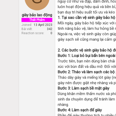
nguy cơ như va đập, dẫm đinh, hóa
d
d
s
a
luôn hoạt động hiệu quả và bền bỉ, 
t
t
bạn duy trì hiệu suất tối ưu và kéo
giày bảo lao động
a
e
1.
Tại sao cần vệ sinh giày bảo h
r
Thất Phẩm
Mỗi ngày, giày bảo hộ tiếp xúc vớ
t
Joined
13 April 2023
tính năng bảo vệ, làm hư hỏng bề 
Bài viết
342
e
Reaction score
0
Ngoài ra, việc vệ sinh giày còn gi
r
giày sạch sẽ cũng mang lại cảm gi
2.
Các bước vệ sinh giày bảo hộ 
Bước 1: Loại bỏ bụi bẩn bên ngoài
Trước tiên, bạn nên dùng bàn chải
xúc với bùn đất và dầu mỡ. Đối v
Bước 2: Tháo và làm sạch các bộ 
Tháo dây giày và miếng lót giày (n
giày nên được giặt nhẹ nhàng và p
Bước 3: Làm sạch bề mặt giày
Dùng khăn mềm thấm nước xà phòng
sinh da chuyên dụng để tránh làm 
nhàng.
Bước 4: Làm sạch đế giày
Phần đế giày thường tích tụ nhiều