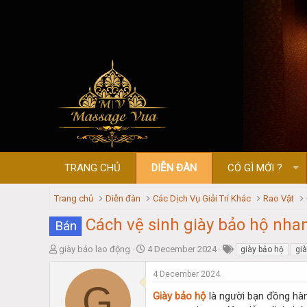
TRANG CHỦ
DIỄN ĐÀN
CÓ GÌ MỚI ?
Trang chủ
Diễn đàn
Các Dịch Vụ Giải Trí Khác
Rao Vặt
Cách vệ sinh giày bảo hộ nh
Bán
T
S
giày bảo lao động
4 December 2024
giày bảo hộ
già
h
t
r
a
4 December 2024
G
e
r
Giày bảo hộ
là người bạn đồng hàn
a
t