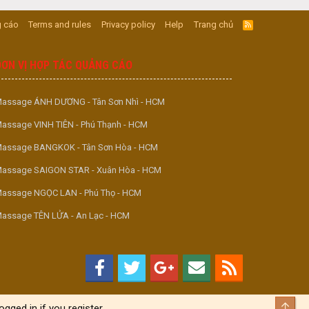
 cáo
Terms and rules
Privacy policy
Help
Trang chủ
R
S
S
ĐƠN VỊ HỢP TÁC QUẢNG CÁO
assage ÁNH DƯƠNG - Tân Sơn Nhì - HCM
assage VINH TIÊN - Phú Thạnh - HCM
assage BANGKOK - Tân Sơn Hòa - HCM
assage SAIGON STAR - Xuân Hòa - HCM
assage NGỌC LAN - Phú Thọ - HCM
assage TÊN LỬA - An Lạc - HCM
Top
gged in if you register.