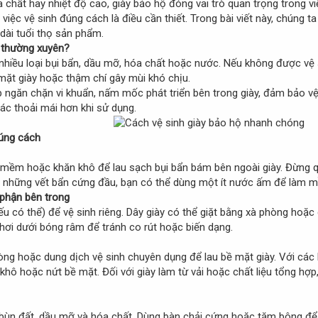
 chất hay nhiệt độ cao, giày bảo hộ đóng vai trò quan trọng trong v
việc vệ sinh đúng cách là điều cần thiết. Trong bài viết này, chúng ta
 dài tuổi thọ sản phẩm.
ộ thường xuyên?
i nhiều loại bụi bẩn, dầu mỡ, hóa chất hoặc nước. Nếu không được vệ
mặt giày hoặc thậm chí gây mùi khó chịu.
úp ngăn chặn vi khuẩn, nấm mốc phát triển bên trong giày, đảm bảo v
ác thoải mái hơn khi sử dụng.
đúng cách
 mềm hoặc khăn khô để lau sạch bụi bẩn bám bên ngoài giày. Đừng qu
ới những vết bẩn cứng đầu, bạn có thể dùng một ít nước ấm để làm m
phận bên trong
ếu có thể) để vệ sinh riêng. Dây giày có thể giặt bằng xà phòng hoặc 
hơi dưới bóng râm để tránh co rút hoặc biến dạng.
 hoặc dung dịch vệ sinh chuyên dụng để lau bề mặt giày. Với các lo
khô hoặc nứt bề mặt. Đối với giày làm từ vải hoặc chất liệu tổng h
 bùn đất, dầu mỡ và hóa chất. Dùng bàn chải cứng hoặc tăm bông để l