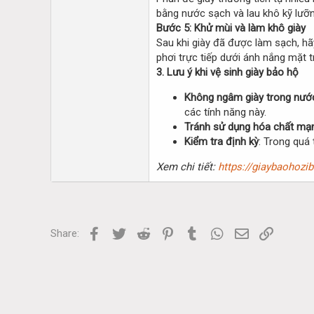
bằng nước sạch và lau khô kỹ lưỡn
Bước 5: Khử mùi và làm khô giày
Sau khi giày đã được làm sạch, hã
phơi trực tiếp dưới ánh nắng mặt tr
3. Lưu ý khi vệ sinh giày bảo hộ
Không ngâm giày trong nướ
các tính năng này.
Tránh sử dụng hóa chất mạ
Kiểm tra định kỳ
: Trong quá
Xem chi tiết:
https://giaybaohozi
Facebook
Twitter
Reddit
Pinterest
Tumblr
WhatsApp
Email
Link
Share: