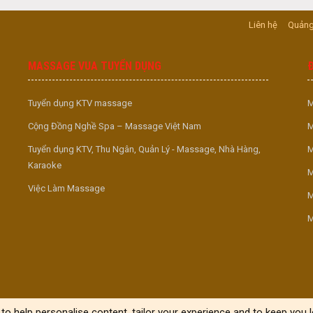
Liên hệ
Quảng
MASSAGE VUA TUYỂN DỤNG
Tuyển dụng KTV massage
M
Cộng Đồng Nghề Spa – Massage Việt Nam
M
Tuyển dụng KTV, Thu Ngân, Quản Lý - Massage, Nhà Hàng,
M
Karaoke
M
Việc Làm Massage
M
M
to help personalise content, tailor your experience and to keep you lo