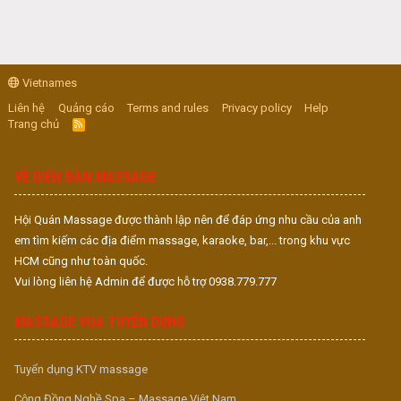
Vietnames
Liên hệ
Quảng cáo
Terms and rules
Privacy policy
Help
Trang chủ
R
S
S
VỀ DIỄN ĐÀN MASSAGE
Hội Quán Massage được thành lập nên để đáp ứng nhu cầu của anh
em tìm kiếm các địa điểm massage, karaoke, bar,... trong khu vực
HCM cũng như toàn quốc.
Vui lòng liên hệ Admin để được hỗ trợ 0938.779.777
MASSAGE VUA TUYỂN DỤNG
Tuyển dụng KTV massage
Cộng Đồng Nghề Spa – Massage Việt Nam