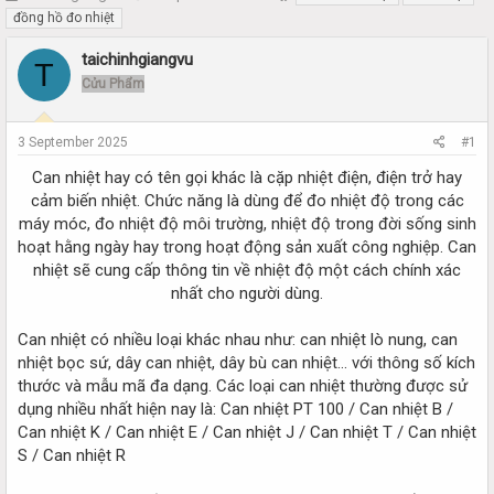
h
t
đồng hồ đo nhiệt
r
a
e
r
taichinhgiangvu
T
a
t
Cửu Phẩm
d
d
s
a
t
t
3 September 2025
#1
a
e
r
Can nhiệt hay có tên gọi khác là cặp nhiệt điện, điện trở hay
t
cảm biến nhiệt. Chức năng là dùng để đo nhiệt độ trong các
e
máy móc, đo nhiệt độ môi trường, nhiệt độ trong đời sống sinh
r
hoạt hằng ngày hay trong hoạt động sản xuất công nghiệp. Can
nhiệt sẽ cung cấp thông tin về nhiệt độ một cách chính xác
nhất cho người dùng.​
Can nhiệt có nhiều loại khác nhau như: can nhiệt lò nung, can
nhiệt bọc sứ, dây can nhiệt, dây bù can nhiệt... với thông số kích
thước và mẫu mã đa dạng. Các loại can nhiệt thường được sử
dụng nhiều nhất hiện nay là: Can nhiệt PT 100 / Can nhiệt B /
Can nhiệt K / Can nhiệt E / Can nhiệt J / Can nhiệt T / Can nhiệt
S / Can nhiệt R