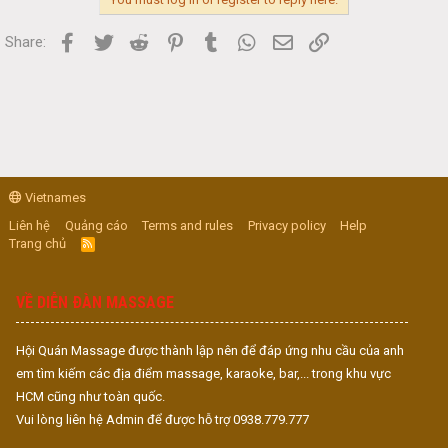
Facebook
Twitter
Reddit
Pinterest
Tumblr
WhatsApp
Email
Link
Share:
Vietnames
Liên hệ
Quảng cáo
Terms and rules
Privacy policy
Help
Trang chủ
R
S
S
VỀ DIỄN ĐÀN MASSAGE
Hội Quán Massage được thành lập nên để đáp ứng nhu cầu của anh
em tìm kiếm các địa điểm massage, karaoke, bar,... trong khu vực
HCM cũng như toàn quốc.
Vui lòng liên hệ Admin để được hỗ trợ 0938.779.777