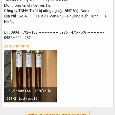
Mọi thông tin chi tiết liên hệ:
Công ty TNHH Thiết bị công nghiệp ANT Việt Nam
Địa chỉ
: Số 43 – TT1, KĐT Văn Phú - Phường Kiến Hưng – TP
Hà Nội
ĐT: 0904—592--168 ------------- 0986—475--548 -----------
0982—209--282
Attachments
z7128455051537_1b275fe6ebe46012222ae00ed8eaa667.jpg
228 KB · Lượt xem: 16
You must log in or register to reply here.