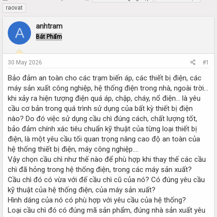
h
t
raovat
r
a
e
r
anhtram
A
a
t
Bát Phẩm
d
d
s
a
t
t
30 May 2026
#1
a
e
r
Bảo đảm an toàn cho các trạm biến áp, các thiết bị điện, các
t
máy sản xuất công nghiệp, hệ thống điện trong nhà, ngoài trời…
e
khi xảy ra hiện tượng điện quá áp, chập, cháy, nổ điện… là yêu
r
cầu cơ bản trong quá trình sử dụng của bất kỳ thiết bị điện
nào? Do đó việc sử dụng cầu chì đúng cách, chất lượng tốt,
bảo đảm chính xác tiêu chuẩn kỹ thuật của từng loại thiết bị
điện, là một yêu cầu tối quan trọng nâng cao độ an toàn của
hệ thống thiết bị điện, máy công nghiệp….
Vậy chọn cầu chì như thế nào để phù hợp khi thay thế các cầu
chì đã hỏng trong hệ thống điện, trong các máy sản xuất?
Cầu chì đó có vừa với đế cầu chì cũ của nó? Có đúng yêu cầu
kỹ thuật của hệ thống điện, của máy sản xuất?
Hình dáng của nó có phù hợp với yêu cầu của hệ thống?
Loại cầu chì đó có đúng mã sản phẩm, đúng nhà sản xuất yêu