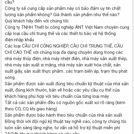
cầu?
Công ty sẽ cung cấp sản phẩm này có bảo đảm uy tín chất
lượng sản phẩm không? Giá thành sản phẩm như thế nào?
Quý khách hãy đến với chúng tôi:
Công ty TNHH Thiết bị công nghiệp ANT Việt Nam chuyên cung
cấp loại cầu chì trung thế và các thiết bị bảo vệ hệ thống
điện.nhập khẩu
Các loại CẦU CHÌ CÔNG NGHIỆP, CẦU CHÌ TRUNG THẾ, CẦU
CHÌ CAO THẾ với chủng loại đa dạng chuyên dùng trong các
nhà máy thủy điện, nhà máy nhiệt điện, nhà máy sản xuất thép,
nhà máy sản xuất xi măng, nhà máy sản xuât hóa chất, sản
xuất giấy, sản xuất thực phẩm…các trạm biến áp, trạm thu phát
sóng…
Sản phẩm được sản xuất đúng tiêu chuẩn kỹ thuật của nhà sản
xuất, đúng kích thước, bản vẽ hoặc các yêu cầu cụ thể của
khách hàng phù hợp với tiêu chuẩn của từng loại máy .
Tất cả các sản phẩm đều có nguồn gốc xuất xứ rõ ràng (kèm
theo CO, CQ khi giao hàng).
Sản phẩm được bảo hành theo tiêu chuẩn của nhà sản xuất.
Đồng thời với đội ngũ kỹ thuật tay nghề cao, công ty chúng tôi
luôn sẵn sàng lắng nghe, tư vấn và hỗ trợ kỹ thuật miễn phí
24/24h khi quý khách hàng có yêu cầu.