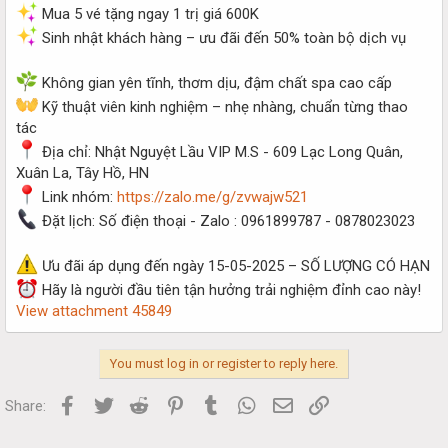
Mua 5 vé tặng ngay 1 trị giá 600K
Sinh nhật khách hàng – ưu đãi đến 50% toàn bộ dịch vụ
Không gian yên tĩnh, thơm dịu, đậm chất spa cao cấp
Kỹ thuật viên kinh nghiệm – nhẹ nhàng, chuẩn từng thao
tác
Địa chỉ: Nhật Nguyệt Lầu VIP M.S - 609 Lạc Long Quân,
Xuân La, Tây Hồ, HN
Link nhóm:
https://zalo.me/g/zvwajw521
Đặt lịch: Số điện thoại - Zalo : 0961899787 - 0878023023
Ưu đãi áp dụng đến ngày 15-05-2025 – SỐ LƯỢNG CÓ HẠN
Hãy là người đầu tiên tận hưởng trải nghiệm đỉnh cao này!
View attachment 45849
You must log in or register to reply here.
Facebook
Twitter
Reddit
Pinterest
Tumblr
WhatsApp
Email
Link
Share: