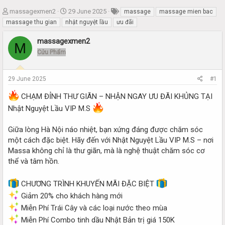
T
S
massagexmen2
29 June 2025
massage
massage mien bac
h
t
massage thu gian
nhật nguyệt lầu
ưu đãi
r
a
e
r
massagexmen2
M
a
t
Cửu Phẩm
d
d
s
a
t
t
29 June 2025
#1
a
e
r
CHẠM ĐỈNH THƯ GIÃN – NHẬN NGAY ƯU ĐÃI KHỦNG TẠI
t
Nhật Nguyệt Lầu VIP M.S
e
r
Giữa lòng Hà Nội náo nhiệt, bạn xứng đáng được chăm sóc
một cách đặc biệt. Hãy đến với Nhật Nguyệt Lầu VIP M.S – nơi
Massa không chỉ là thư giãn, mà là nghệ thuật chăm sóc cơ
thể và tâm hồn.
CHƯƠNG TRÌNH KHUYẾN MÃI ĐẶC BIỆT
Giảm 20% cho khách hàng mới
Miễn Phí Trái Cây và các loại nước theo mùa
Miễn Phí Combo tinh dầu Nhật Bản trị giá 150K