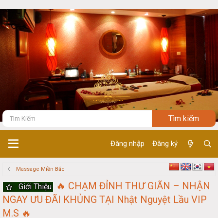
Đăng nhập
Đăng ký
Massage Miền Bắc
🔥 CHẠM ĐỈNH THƯ GIÃN – NHẬN
Giới Thiệu
NGAY ƯU ĐÃI KHỦNG TẠI Nhật Nguyệt Lầu VIP
M.S 🔥