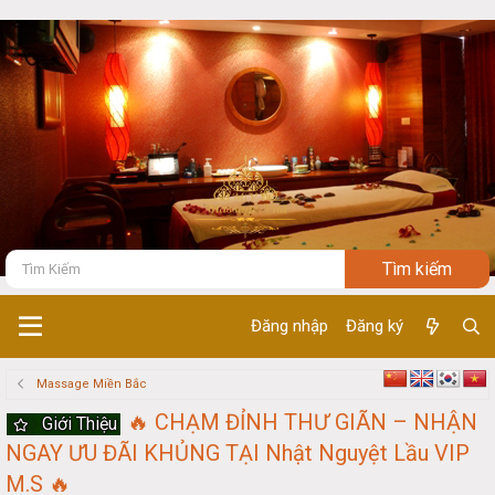
Đăng nhập
Đăng ký
Massage Miền Bắc
🔥 CHẠM ĐỈNH THƯ GIÃN – NHẬN
Giới Thiệu
NGAY ƯU ĐÃI KHỦNG TẠI Nhật Nguyệt Lầu VIP
M.S 🔥