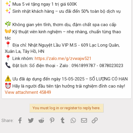
Mua 5 vé tặng ngay 1 trị giá 600K
Sinh nhật khách hàng – ưu đãi đến 50% toàn bộ dịch vụ
Không gian yên tĩnh, thơm dịu, đậm chất spa cao cấp
Kỹ thuật viên kinh nghiệm – nhẹ nhàng, chuẩn từng thao
tác
Địa chỉ: Nhật Nguyệt Lầu VIP M.S - 609 Lạc Long Quân,
Xuân La, Tây Hồ, HN
Link nhóm:
https://zalo.me/g/zvwajw521
Đặt lịch: Số điện thoại - Zalo : 0961899787 - 0878023023
Ưu đãi áp dụng đến ngày 15-05-2025 – SỐ LƯỢNG CÓ HẠN
Hãy là người đầu tiên tận hưởng trải nghiệm đỉnh cao này!
View attachment 45849
You must log in or register to reply here.
Facebook
Twitter
Reddit
Pinterest
Tumblr
WhatsApp
Email
Link
Share: