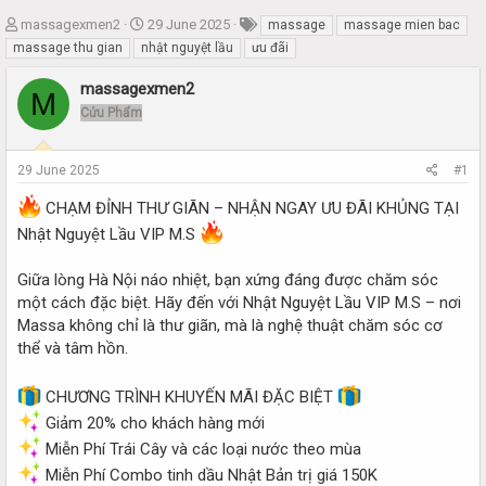
T
S
massagexmen2
29 June 2025
massage
massage mien bac
h
t
massage thu gian
nhật nguyệt lầu
ưu đãi
r
a
e
r
massagexmen2
M
a
t
Cửu Phẩm
d
d
s
a
t
t
29 June 2025
#1
a
e
r
CHẠM ĐỈNH THƯ GIÃN – NHẬN NGAY ƯU ĐÃI KHỦNG TẠI
t
Nhật Nguyệt Lầu VIP M.S
e
r
Giữa lòng Hà Nội náo nhiệt, bạn xứng đáng được chăm sóc
một cách đặc biệt. Hãy đến với Nhật Nguyệt Lầu VIP M.S – nơi
Massa không chỉ là thư giãn, mà là nghệ thuật chăm sóc cơ
thể và tâm hồn.
CHƯƠNG TRÌNH KHUYẾN MÃI ĐẶC BIỆT
Giảm 20% cho khách hàng mới
Miễn Phí Trái Cây và các loại nước theo mùa
Miễn Phí Combo tinh dầu Nhật Bản trị giá 150K