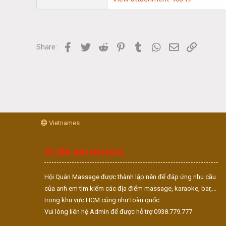
Facebook
Twitter
Reddit
Pinterest
Tumblr
WhatsApp
Email
Link
Share:
Vietnames
VỀ DIỄN ĐÀN MASSAGE
Hội Quán Massage được thành lập nên để đáp ứng nhu cầu
của anh em tìm kiếm các địa điểm massage, karaoke, bar,...
trong khu vực HCM cũng như toàn quốc.
Vui lòng liên hệ Admin để được hỗ trợ 0938.779.777