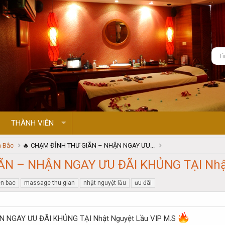
THÀNH VIÊN
 Bắc
🔥 CHẠM ĐỈNH THƯ GIÃN – NHẬN NGAY ƯU...
N – NHẬN NGAY ƯU ĐÃI KHỦNG TẠI Nhật 
n bac
massage thu gian
nhật nguyệt lầu
ưu đãi
 NGAY ƯU ĐÃI KHỦNG TẠI Nhật Nguyệt Lầu VIP M.S