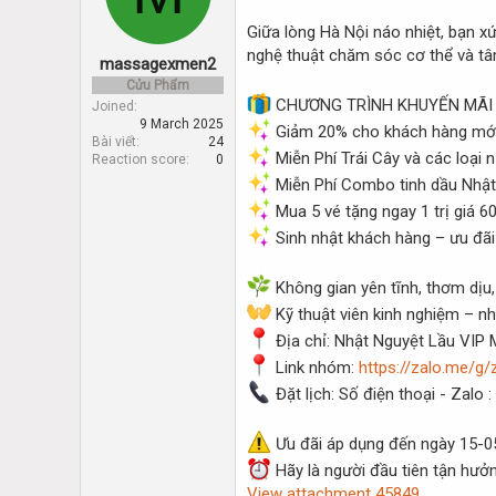
d
d
s
a
Giữa lòng Hà Nội náo nhiệt, bạn 
t
t
nghệ thuật chăm sóc cơ thể và tâ
massagexmen2
a
e
r
Cửu Phẩm
CHƯƠNG TRÌNH KHUYẾN MÃI
t
Joined
9 March 2025
e
Giảm 20% cho khách hàng mớ
Bài viết
24
r
Miễn Phí Trái Cây và các loại
Reaction score
0
Miễn Phí Combo tinh dầu Nhật 
Mua 5 vé tặng ngay 1 trị giá 6
Sinh nhật khách hàng – ưu đãi
Không gian yên tĩnh, thơm dịu
Kỹ thuật viên kinh nghiệm – n
Địa chỉ: Nhật Nguyệt Lầu VIP 
Link nhóm:
https://zalo.me/g
Đặt lịch: Số điện thoại - Zalo
Ưu đãi áp dụng đến ngày 15
Hãy là người đầu tiên tận hưởn
View attachment 45849