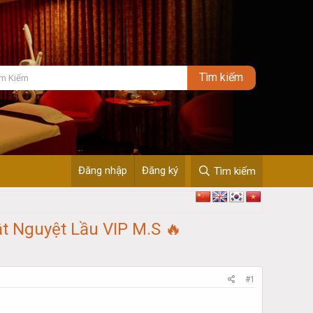
Đăng nhập
Đăng ký
Tìm kiếm
Nguyệt Lầu VIP M.S 🔥
#1