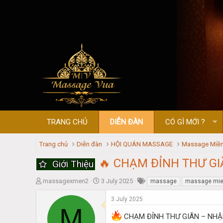
TRANG CHỦ
DIỄN ĐÀN
CÓ GÌ MỚI ?
Trang chủ
Diễn đàn
HỘI QUÁN MASSAGE
Massage Miền
🔥 CHẠM ĐỈNH THƯ GIÃ
Giới Thiệu
T
S
massagexmen2
3 July 2025
massage
massage mie
h
t
r
a
3 July 2025
M
e
r
CHẠM ĐỈNH THƯ GIÃN – NHẬN
a
t