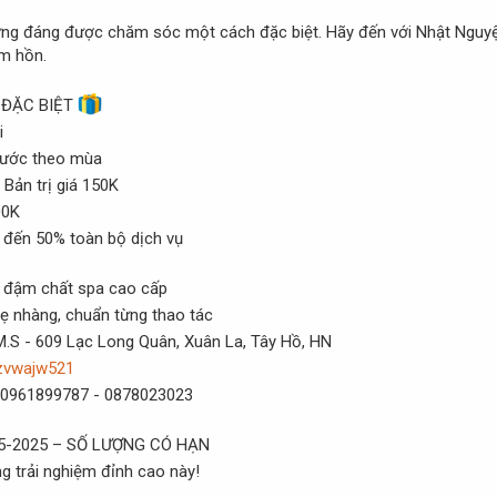
xứng đáng được chăm sóc một cách đặc biệt. Hãy đến với Nhật Nguyệt
m hồn.
 ĐẶC BIỆT
i
 nước theo mùa
Bản trị giá 150K
00K
 đến 50% toàn bộ dịch vụ
, đậm chất spa cao cấp
hẹ nhàng, chuẩn từng thao tác
M.S - 609 Lạc Long Quân, Xuân La, Tây Hồ, HN
/zvwajw521
 : 0961899787 - 0878023023
-05-2025 – SỐ LƯỢNG CÓ HẠN
g trải nghiệm đỉnh cao này!