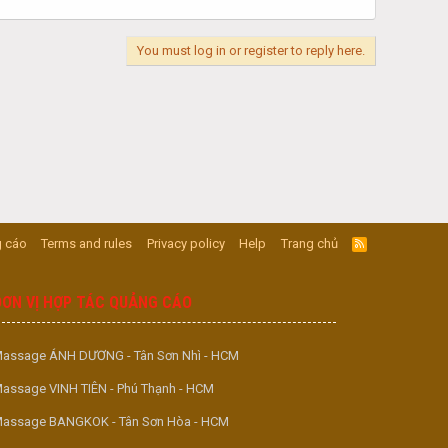
You must log in or register to reply here.
 cáo
Terms and rules
Privacy policy
Help
Trang chủ
R
S
S
ĐƠN VỊ HỢP TÁC QUẢNG CÁO
assage ÁNH DƯƠNG - Tân Sơn Nhì - HCM
assage VINH TIÊN - Phú Thạnh - HCM
assage BANGKOK - Tân Sơn Hòa - HCM