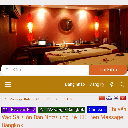
Đăng nhập
Đăng ký
Massage BANGKOK - Phường Tân Sơn Hòa
Chuyến
Review KTV
Massage Bangkok
Checker
Vào Sài Gòn Đán Nhớ Cùng Bé 333 Bên Massage
Bangkok