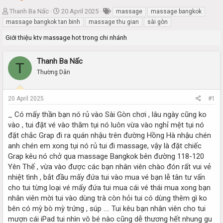
T
S
Thanh Ba Nấc
20 April 2025
massage
massage bangkok
h
t
massage bangkok tan binh
massage thu gian
sài gòn
r
a
Giới thiệu ktv massage hot trong chi nhánh
e
r
a
t
d
d
Thanh Ba Nấc
T
s
a
Thường Dân
t
t
a
e
r
20 April 2025
#1
t
e
_ Có mấy thần bạn nó rủ vào Sài Gòn chơi , lâu ngày cũng ko
r
vào , tui đặt vé vào thăm tụi nó luôn vừa vào nghỉ mệt tụi nó
đặt chắc Grap đi ra quán nhậu trên đường Hồng Hà nhậu chén
anh chén em xong tụi nó rủ tui đi massage, vậy là đặt chiếc
Grap kêu nó chở qua massage Bangkok bên đường 118-120
Yên Thế , vừa vào được các bạn nhân viên chào đón rất vui vẻ
nhiệt tình , bắt đầu mấy đứa tui vào mua vé bạn lễ tân tư vấn
cho tui từng loại vé mấy đứa tui mua cái vé thái mua xong bạn
nhân viên mời tui vào dùng trà còn hỏi tui có dùng thêm gì ko
bên có mỳ bò mỳ trứng , súp …. Tui kêu bạn nhân viên cho tui
mượn cái iPad tui nhìn vô bé nào cũng dễ thương hết nhung gu