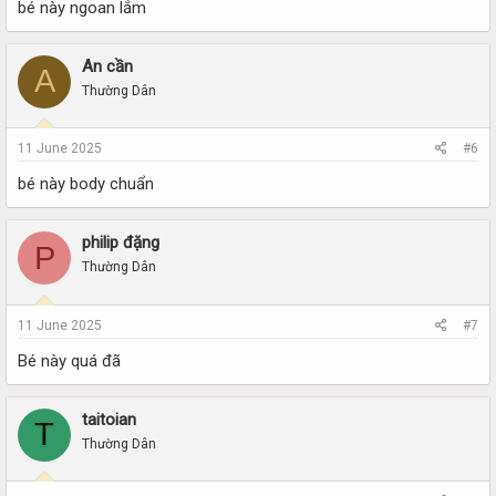
bé này ngoan lắm
An cần
A
Thường Dân
11 June 2025
#6
bé này body chuẩn
philip đặng
P
Thường Dân
11 June 2025
#7
Bé này quá đã
taitoian
T
Thường Dân