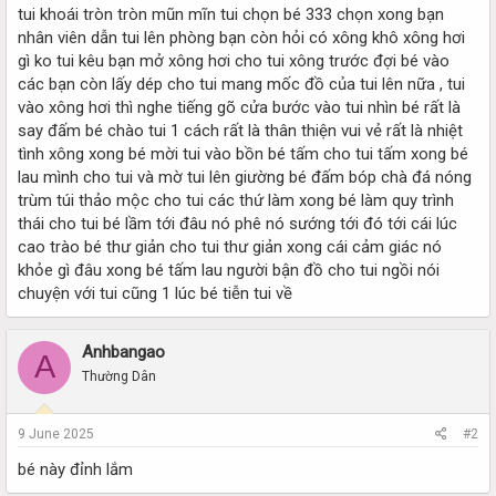
tui khoái tròn tròn mũn mĩn tui chọn bé 333 chọn xong bạn
nhân viên dẫn tui lên phòng bạn còn hỏi có xông khô xông hơi
gì ko tui kêu bạn mở xông hơi cho tui xông trước đợi bé vào
các bạn còn lấy dép cho tui mang mốc đồ của tui lên nữa , tui
vào xông hơi thì nghe tiếng gõ cửa bước vào tui nhìn bé rất là
say đấm bé chào tui 1 cách rất là thân thiện vui vẻ rất là nhiệt
tình xông xong bé mời tui vào bồn bé tấm cho tui tấm xong bé
lau mình cho tui và mờ tui lên giường bé đấm bóp chà đá nóng
trùm túi thảo mộc cho tui các thứ làm xong bé làm quy trình
thái cho tui bé lầm tới đâu nó phê nó sướng tới đó tới cái lúc
cao trào bé thư giản cho tui thư giản xong cái cảm giác nó
khỏe gì đâu xong bé tấm lau người bận đồ cho tui ngồi nói
chuyện với tui cũng 1 lúc bé tiễn tui về
Anhbangao
A
Thường Dân
9 June 2025
#2
bé này đỉnh lắm