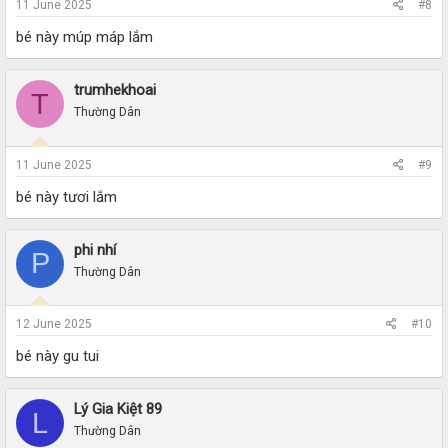
11 June 2025
#8
bé này múp máp lắm
trumhekhoai
T
Thường Dân
11 June 2025
#9
bé này tươi lắm
phi nhí
P
Thường Dân
12 June 2025
#10
bé này gu tui
Lý Gia Kiệt 89
L
Thường Dân