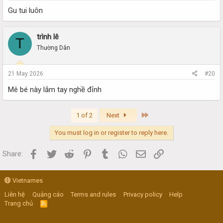
Gu tui luôn
trình lê
T
Thường Dân
21 May 2026
#20
Mê bé này lắm tay nghề đỉnh
Last
1 of 2
Next
You must log in or register to reply here.
Facebook
Twitter
Reddit
Pinterest
Tumblr
WhatsApp
Email
Link
Share:
Vietnames
Liên hệ
Quảng cáo
Terms and rules
Privacy policy
Help
Trang chủ
R
S
S