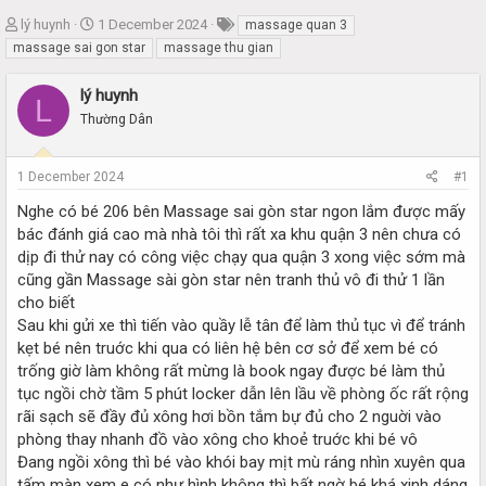
T
S
lý huynh
1 December 2024
massage quan 3
h
t
massage sai gon star
massage thu gian
r
a
e
r
lý huynh
L
a
t
Thường Dân
d
d
s
a
t
t
1 December 2024
#1
a
e
r
Nghe có bé 206 bên Massage sai gòn star ngon lắm được mấy
t
bác đánh giá cao mà nhà tôi thì rất xa khu quận 3 nên chưa có
e
dịp đi thử nay có công việc chạy qua quận 3 xong việc sớm mà
r
cũng gần Massage sài gòn star nên tranh thủ vô đi thử 1 lần
cho biết
Sau khi gửi xe thì tiến vào quầy lễ tân để làm thủ tục vì để tránh
kẹt bé nên truớc khi qua có liên hệ bên cơ sở để xem bé có
trống giờ làm không rất mừng là book ngay được bé làm thủ
tục ngồi chờ tầm 5 phút locker dẫn lên lầu về phòng ốc rất rộng
rãi sạch sẽ đầy đủ xông hơi bồn tắm bự đủ cho 2 nguời vào
phòng thay nhanh đồ vào xông cho khoẻ truớc khi bé vô
Đang ngồi xông thì bé vào khói bay mịt mù ráng nhìn xuyên qua
tấm màn xem e có như hình không thì bất ngờ bé khá xinh dáng