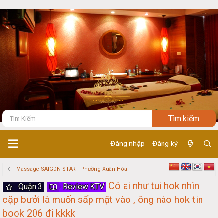
Đăng nhập
Đăng ký
Massage SAIGON STAR - Phường Xuân Hòa
Có ai như tui hok nhìn
Quận 3
Review KTV
cặp bưởi là muốn sấp mặt vào , ông nào hok tin
book 206 đi kkkk