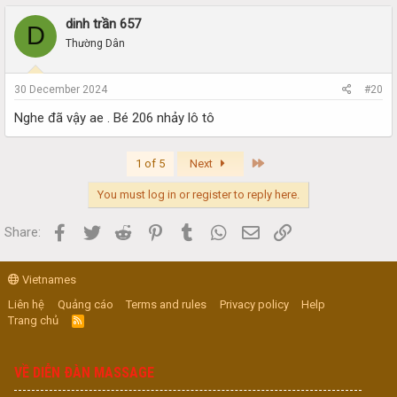
dinh trần 657
D
Thường Dân
30 December 2024
#20
Nghe đã vậy ae . Bé 206 nhảy lô tô
Last
1 of 5
Next
You must log in or register to reply here.
Facebook
Twitter
Reddit
Pinterest
Tumblr
WhatsApp
Email
Link
Share:
Vietnames
Liên hệ
Quảng cáo
Terms and rules
Privacy policy
Help
Trang chủ
R
S
S
VỀ DIỄN ĐÀN MASSAGE