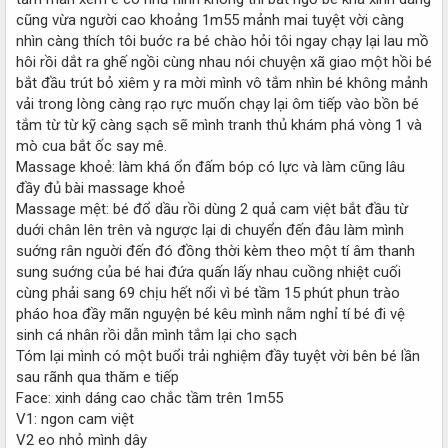
cũng vừa người cao khoảng 1m55 mảnh mai tuyệt vời càng
nhìn càng thích tôi buớc ra bé chào hỏi tôi ngay chạy lại lau mồ
hôi rồi dắt ra ghế ngồi cùng nhau nói chuyện xã giao một hồi bé
bắt đầu trút bỏ xiêm y ra mời mình vô tắm nhìn bé không mảnh
vải trong lòng càng rạo rực muốn chạy lại ôm tiếp vào bồn bé
tắm từ từ kỹ càng sạch sẽ mình tranh thủ khám phá vòng 1 và
mò cua bắt ốc say mê.
Massage khoẻ: làm khá ổn đấm bóp có lực và làm cũng lâu
đầy đủ bài massage khoẻ
Massage mệt: bé đổ dầu rồi dùng 2 quả cam việt bắt đầu từ
duới chân lên trên và ngược lại di chuyển đến đâu làm mình
suớng rân nguời đến đó đồng thời kèm theo một tí âm thanh
sung suớng của bé hai đứa quấn lấy nhau cuồng nhiệt cuối
cùng phải sang 69 chịu hết nổi vì bé tầm 15 phút phun trào
pháo hoa đầy mãn nguyện bé kêu mình nằm nghỉ tí bé đi vệ
sinh cá nhân rồi dẫn mình tắm lại cho sạch
Tóm lại mình có một buổi trải nghiệm đầy tuyệt vời bên bé lần
sau rãnh qua thăm e tiếp
Face: xinh dáng cao chắc tầm trên 1m55
V1: ngon cam việt
V2 eo nhỏ mình dây