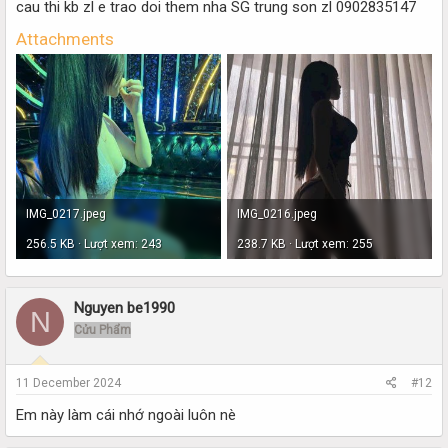
cau thi kb zl e trao doi them nha SG trung son zl 0902835147
Attachments
IMG_0217.jpeg
IMG_0216.jpeg
256.5 KB · Lượt xem: 243
238.7 KB · Lượt xem: 255
Nguyen be1990
N
Cửu Phẩm
11 December 2024
#12
Em này làm cái nhớ ngoài luôn nè