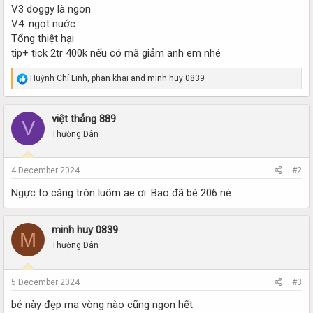
V3 doggy là ngon
V4: ngọt nuớc
Tổng thiệt hại
tip+ tick 2tr 400k nếu có mã giảm anh em nhé
R
Huỳnh Chí Linh
,
phan khai
and
minh huy 0839
e
a
c
việt thắng 889
V
t
i
Thường Dân
o
n
s
4 December 2024
#2
:
Ngực to căng tròn luôm ae ơi. Bao đã bé 206 nè
minh huy 0839
M
Thường Dân
5 December 2024
#3
bé này đẹp ma vòng nào cũng ngon hết