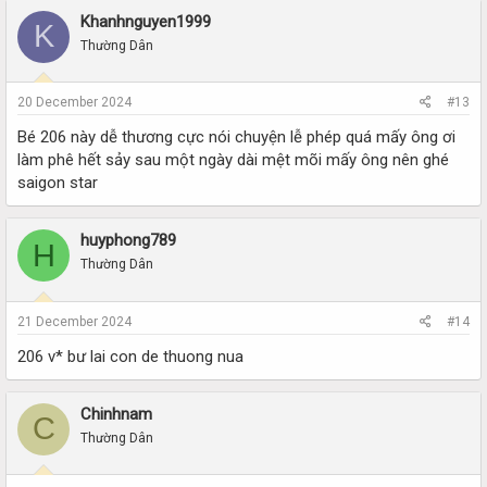
Khanhnguyen1999
K
Thường Dân
20 December 2024
#13
Bé 206 này dễ thương cực nói chuyện lễ phép quá mấy ông ơi
làm phê hết sảy sau một ngày dài mệt mõi mấy ông nên ghé
saigon star
huyphong789
H
Thường Dân
21 December 2024
#14
206 v* bư lai con de thuong nua
Chinhnam
C
Thường Dân