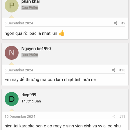
phan khai
P
Cửu Phẩm
6 December 2024
#9
ngon quá rồi bác là nhất lun
Nguyen be1990
N
Cửu Phẩm
6 December 2024
#10
Em này dễ thương mà còn làm nhiệt tình nữa nè
diep999
D
Thường Dân
10 December 2024
#11
hien tai karaoke ben e co may e sinh vien xinh va vv ai co nhu