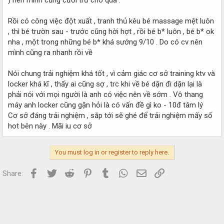
Rồi có công việc đột xuất , tranh thủ kêu bé massage mệt luôn
, thì bé trườn sau - trước cũng hời hợt , rồi bé b* luôn , bé b* ok
nha , một trong những bé b* khá sướng 9/10 . Do có cv nên
mình cũng ra nhanh rồi về
Nói chung trải nghiệm khá tốt , vì cảm giác cơ sở training ktv và
locker khá kĩ , thấy ai cũng sợ , trc khi về bé dặn đi dặn lại là
phải nói với mọi người là anh có việc nên về sớm . Vô thang
máy anh locker cũng gặn hỏi là có vấn đề gì ko - 10đ tâm lý
Cơ sở đáng trải nghiệm , sắp tới sẽ ghé để trải nghiệm mấy số
hot bên này . Mãi iu cơ sở
You must log in or register to reply here.
Facebook
Twitter
Reddit
Pinterest
Tumblr
WhatsApp
Email
Link
Share: