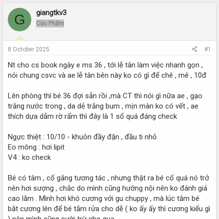
r
a
e
r
giangtkv3
G
a
t
Cửu Phẩm
d
d
s
a
t
t
8 October 2025
#1
a
e
r
Nt cho cs book ngày e ms 36 , tới lễ tân làm việc nhanh gọn ,
t
nói chung csvc và ae lễ tân bên này ko có gì để chê , mê , 10đ
e
r
Lên phòng thì bé 36 đợi sẳn rồi ,mà CT thì nói gì nữa ae , gạo
trắng nước trong , da dẻ trắng bum , mịn màn ko có vết , ae
thích dựa dẫm rờ rẩm thì đây là 1 số quá đáng check
Ngực thiệt : 10/10 - khuôn đầy đặn , đầu ti nhỏ
Eo mông : hơi lipit
V4 : ko check
Bé có tâm , cố gắng tương tác , nhưng thật ra bé cố quá nó trở
nên hơi sượng , chắc do mình cũng hướng nội nên ko đánh giá
cao lắm . Mình hơi khó cương với gu chuppy , mà lúc tắm bé
bắt cương lên để bé tắm rửa cho dễ ( ko ấy ấy thì cương kiểu gì
) nên mình cũng cười trừ cho qua .