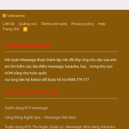
Vietnames
Liên hệ
Quảng cáo
Terms and rules
Privacy policy
Help
Trang chủ
R
S
S
VỀ DIỄN ĐÀN MASSAGE
Hội Quán Massage được thành lập nên để đáp ứng nhu cầu của anh
em tìm kiếm các địa điểm massage, karaoke, bar,... trong khu vực
HCM cũng như toàn quốc.
Vui lòng liên hệ Admin để được hỗ trợ 0938.779.777
MASSAGE VUA TUYỂN DỤNG
Tuyển dụng KTV massage
Cộng Đồng Nghề Spa – Massage Việt Nam
Tuyển dụng KTV, Thu Ngân, Quản Lý - Massage, Nhà Hàng, Karaoke