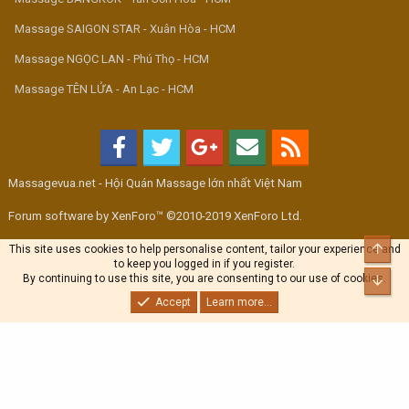
Massage SAIGON STAR - Xuân Hòa - HCM
Massage NGỌC LAN - Phú Thọ - HCM
Massage TÊN LỬA - An Lạc - HCM
Massagevua.net - Hội Quán Massage lớn nhất Việt Nam
Forum software by XenForo™ ©2010-2019 XenForo Ltd.
Top
This site uses cookies to help personalise content, tailor your experience and
to keep you logged in if you register.
By continuing to use this site, you are consenting to our use of cookies.
Bott
Accept
Learn more...