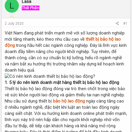
r
a
Lasa
L
e
r
Thất Phẩm
a
t
d
d
s
a
2 July 2025
#1
t
t
a
e
Việt Nam đang phát triển mạnh mẽ với số lượng doanh nghiệp
r
mới tăng nhanh, kéo theo nhu cầu cao về
thiết bị bảo hộ lao
t
động
trong hầu hết các ngành công nghiệp. Đây là lĩnh vực kinh
e
doanh đầy tiềm năng cho người khởi nghiệp. Tuy nhiên, để
r
thành công, cần có sự chuẩn bị kỹ lưỡng, hiểu rõ ngành nghề
và nắm bắt xu hướng thị trường nhằm xây dựng kế hoạch kinh
doanh hiệu quả.
1. 5 lý do nên kinh doanh mặt hàng thiết bị bảo hộ lao động
Thiết bị bảo hộ lao động đóng vai trò then chốt trong việc bảo
vệ sức khỏe người lao động và giảm thiểu tai nạn nghề nghiệp.
Nhu cầu sử dụng thiết bị
bảo hộ lao động
ngày càng tăng cao
ở nhiều ngành nghề, đặc biệt khi luật an toàn lao động ngày
càng siết chặt. Với xu hướng kinh doanh online phát triển mạnh,
lĩnh vực này trở nên hấp dẫn cho người khởi nghiệp nhờ vốn
đầu tư thấp, dễ tiếp cận khách hàng và khả năng mở rộng
thương hiệu. Đây là thời điểm lý tưởng để bắt đầu kinh doanh