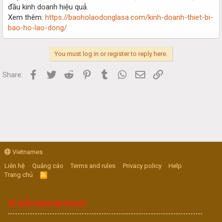
đầu kinh doanh hiệu quả.
Xem thêm:
https://baoholaodonglasa.com/kinh-doanh-thiet-bi-
bao-ho-lao-dong/
You must log in or register to reply here.
Facebook
Twitter
Reddit
Pinterest
Tumblr
WhatsApp
Email
Link
Share:
Vietnames
Liên hệ
Quảng cáo
Terms and rules
Privacy policy
Help
Trang chủ
R
S
S
VỀ DIỄN ĐÀN MASSAGE