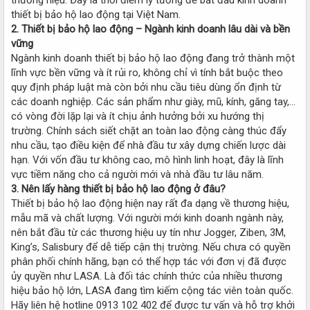
thiết bị bảo hộ lao động tại Việt Nam.
2. Thiết bị bảo hộ lao động – Ngành kinh doanh lâu dài và bền
vững
Ngành kinh doanh thiết bị bảo hộ lao động đang trở thành một
lĩnh vực bền vững và ít rủi ro, không chỉ vì tính bắt buộc theo
quy định pháp luật mà còn bởi nhu cầu tiêu dùng ổn định từ
các doanh nghiệp. Các sản phẩm như giày, mũ, kính, găng tay,...
có vòng đời lặp lại và ít chịu ảnh hưởng bởi xu hướng thị
trường. Chính sách siết chặt an toàn lao động càng thúc đẩy
nhu cầu, tạo điều kiện để nhà đầu tư xây dựng chiến lược dài
hạn. Với vốn đầu tư không cao, mô hình linh hoạt, đây là lĩnh
vực tiềm năng cho cả người mới và nhà đầu tư lâu năm.
3. Nên lấy hàng thiết bị bảo hộ lao động ở đâu?
Thiết bị bảo hộ lao động hiện nay rất đa dạng về thương hiệu,
mẫu mã và chất lượng. Với người mới kinh doanh ngành này,
nên bắt đầu từ các thương hiệu uy tín như Jogger, Ziben, 3M,
King’s, Salisbury để dễ tiếp cận thị trường. Nếu chưa có quyền
phân phối chính hãng, bạn có thể hợp tác với đơn vị đã được
ủy quyền như LASA. Là đối tác chính thức của nhiều thương
hiệu bảo hộ lớn, LASA đang tìm kiếm cộng tác viên toàn quốc.
Hãy liên hệ hotline 0913 102 402 để được tư vấn và hỗ trợ khởi