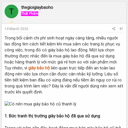
r
a
e
r
thegioigiaybaoho
T
a
t
Thất Phẩm
d
d
s
a
t
t
14 March 2026
#1
a
e
r
Trong bối cảnh chi phí sinh hoạt ngày càng tăng, nhiều người
t
lao động tìm cách tiết kiệm khi mua sắm các trang bị phục vụ
e
công việc, trong đó có giày bảo hộ lao động. Một lựa chọn
r
thường được nhắc đến là mua giày bảo hộ đã qua sử dụng
hoặc hàng thanh lý với mức giá rẻ hơn so với sản phẩm mới.
Tuy nhiên, vì
giày bảo hộ
liên quan trực tiếp đến an toàn lao
động nên việc lựa chọn cần được cân nhắc kỹ lưỡng. Liệu số
tiền tiết kiệm ban đầu có xứng đáng nếu tiềm ẩn nguy cơ rủi ro
trong quá trình làm việc? Đây là vấn đề người dùng nên xem xét
trước khi quyết định.
1. Bức tranh thị trường giày bảo hộ đã qua sử dụng
Trong vài năm gần đây, hoạt động mua bán giày bảo hộ cũ trở