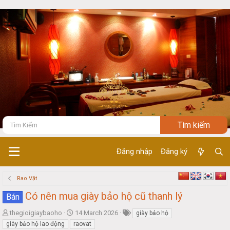
Đăng nhập
Đăng ký
Rao Vặt
Có nên mua giày bảo hộ cũ thanh lý
Bán
T
S
thegioigiaybaoho
14 March 2026
giày bảo hộ
h
t
giày bảo hộ lao động
raovat