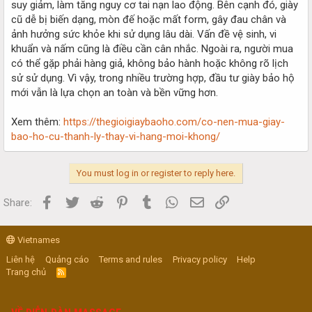
suy giảm, làm tăng nguy cơ tai nạn lao động. Bên cạnh đó, giày
cũ dễ bị biến dạng, mòn đế hoặc mất form, gây đau chân và
ảnh hưởng sức khỏe khi sử dụng lâu dài. Vấn đề vệ sinh, vi
khuẩn và nấm cũng là điều cần cân nhắc. Ngoài ra, người mua
có thể gặp phải hàng giả, không bảo hành hoặc không rõ lịch
sử sử dụng. Vì vậy, trong nhiều trường hợp, đầu tư giày bảo hộ
mới vẫn là lựa chọn an toàn và bền vững hơn.
Xem thêm:
https://thegioigiaybaoho.com/co-nen-mua-giay-
bao-ho-cu-thanh-ly-thay-vi-hang-moi-khong/
You must log in or register to reply here.
Facebook
Twitter
Reddit
Pinterest
Tumblr
WhatsApp
Email
Link
Share:
Vietnames
Liên hệ
Quảng cáo
Terms and rules
Privacy policy
Help
Trang chủ
R
S
S