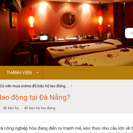
THÀNH VIÊN
Có nên mua online đồ bảo hộ lao động...
lao động tại Đà Nẵng?
đồ bảo hộ
đồ bảo hộ lao động
 và công nghiệp hóa đang diễn ra mạnh mẽ, kéo theo nhu cầu lớn về th