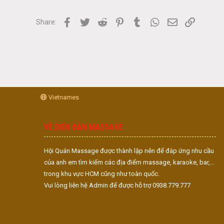
Facebook
Twitter
Reddit
Pinterest
Tumblr
WhatsApp
Email
Link
Share:
Vietnames
VỀ DIỄN ĐÀN MASSAGE
Hội Quán Massage được thành lập nên để đáp ứng nhu cầu
của anh em tìm kiếm các địa điểm massage, karaoke, bar,...
trong khu vực HCM cũng như toàn quốc.
Vui lòng liên hệ Admin để được hỗ trợ 0938.779.777