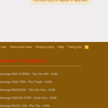
You must log in or register to reply here.
 cáo
Terms and rules
Privacy policy
Help
Trang chủ
R
S
S
ĐƠN VỊ HỢP TÁC QUẢNG CÁO
assage ÁNH DƯƠNG - Tân Sơn Nhì - HCM
assage VINH TIÊN - Phú Thạnh - HCM
assage BANGKOK - Tân Sơn Hòa - HCM
assage SAIGON STAR - Xuân Hòa - HCM
assage NGỌC LAN - Phú Thọ - HCM