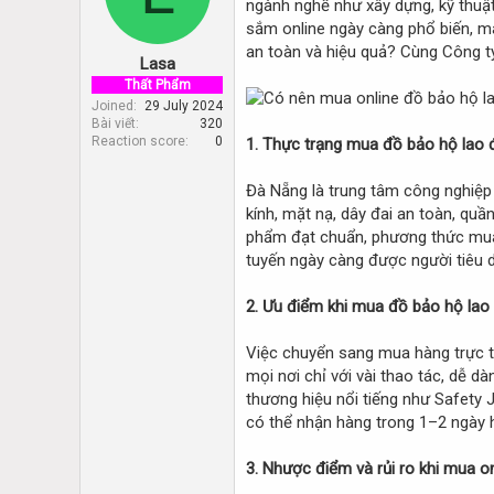
ngành nghề như xây dựng, kỹ thuật,
d
d
s
a
sắm online ngày càng phổ biến, man
t
t
an toàn và hiệu quả? Cùng Công ty
Lasa
a
e
r
Thất Phẩm
t
Joined
29 July 2024
Bài viết
320
e
Reaction score
0
1. Thực trạng mua đồ bảo hộ lao 
r
Đà Nẵng là trung tâm công nghiệp 
kính, mặt nạ, dây đai an toàn, quần
phẩm đạt chuẩn, phương thức mua h
tuyến ngày càng được người tiêu
2. Ưu điểm khi mua đồ bảo hộ lao
Việc chuyển sang mua hàng trực tu
mọi nơi chỉ với vài thao tác, dễ 
thương hiệu nổi tiếng như Safety 
có thể nhận hàng trong 1–2 ngày 
3. Nhược điểm và rủi ro khi mua on