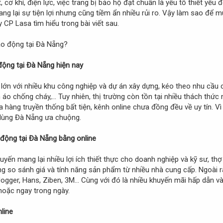
 cơ khí, điện lực, việc trang bị bảo hộ đạt chuẩn là yếu tố thiết y
g lại sự tiện lợi nhưng cũng tiềm ẩn nhiều rủi ro. Vậy làm sao để mu
 CP Lasa tìm hiểu trong bài viết sau.
động tại Đà Nẵng hiện nay
lớn với nhiều khu công nghiệp và dự án xây dựng, kéo theo nhu cầu c
 áo chống cháy,... Tuy nhiên, thị trường còn tồn tại nhiều thách thức 
àng truyền thống bất tiện, kênh online chưa đồng đều về uy tín. Vì
 dùng Đà Nẵng ưa chuộng.
 động tại Đà Nẵng bằng online
yến mang lại nhiều lợi ích thiết thực cho doanh nghiệp và kỹ sư, thợ
dàng so sánh giá và tính năng sản phẩm từ nhiều nhà cung cấp. Ngoài 
Jogger, Hans, Ziben, 3M... Cùng với đó là nhiều khuyến mãi hấp dẫn v
hoặc ngay trong ngày.
line