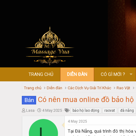
TRANG CHỦ
DIỄN ĐÀN
CÓ GÌ MỚI ?
Trang chủ
Diễn đàn
Các Dịch Vụ Giải Trí Khác
Rao Vặt
Có nên mua online đồ bảo hộ 
Bán
T
S
Lasa
4 May 2025
bảo hộ lao động
raovat
đà nẵng
h
t
r
a
4 May 2025
L
e
r
Tại Đà Nẵng, quá trình đô thị hóa
a
t