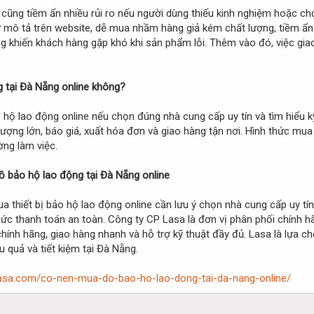
ng cũng tiềm ẩn nhiều rủi ro nếu người dùng thiếu kinh nghiệm hoặc
mô tả trên website, dễ mua nhầm hàng giả kém chất lượng, tiềm ẩn n
ng khiến khách hàng gặp khó khi sản phẩm lỗi. Thêm vào đó, việc giao
 tại Đà Nẵng online không?
hộ lao động online nếu chọn đúng nhà cung cấp uy tín và tìm hiểu k
ợng lớn, báo giá, xuất hóa đơn và giao hàng tận nơi. Hình thức mua on
ờng làm việc.
đồ bảo hộ lao động tại Đà Nẵng online
a thiết bị bảo hộ lao động online cần lưu ý chọn nhà cung cấp uy tí
thức thanh toán an toàn. Công ty CP Lasa là đơn vị phân phối chính 
ính hãng, giao hàng nhanh và hỗ trợ kỹ thuật đầy đủ. Lasa là lựa c
 quả và tiết kiệm tại Đà Nẵng.
lasa.com/co-nen-mua-do-bao-ho-lao-dong-tai-da-nang-online/