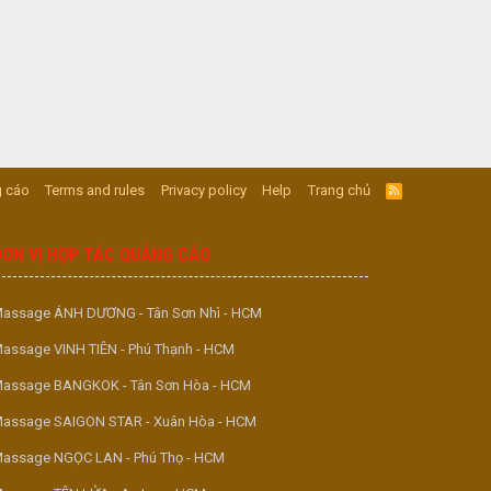
 cáo
Terms and rules
Privacy policy
Help
Trang chủ
R
S
S
ĐƠN VỊ HỢP TÁC QUẢNG CÁO
assage ÁNH DƯƠNG - Tân Sơn Nhì - HCM
assage VINH TIÊN - Phú Thạnh - HCM
assage BANGKOK - Tân Sơn Hòa - HCM
assage SAIGON STAR - Xuân Hòa - HCM
assage NGỌC LAN - Phú Thọ - HCM