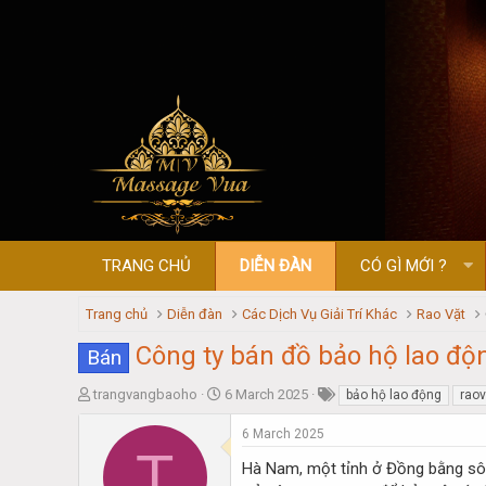
TRANG CHỦ
DIỄN ĐÀN
CÓ GÌ MỚI ?
Trang chủ
Diễn đàn
Các Dịch Vụ Giải Trí Khác
Rao Vặt
Công ty bán đồ bảo hộ lao độ
Bán
T
S
trangvangbaoho
6 March 2025
bảo hộ lao động
raov
h
t
r
a
6 March 2025
T
e
r
Hà Nam, một tỉnh ở Đồng bằng sông
a
t