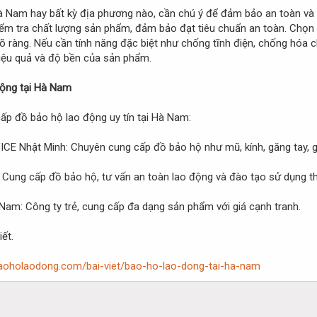
à Nam hay bất kỳ địa phương nào, cần chú ý để đảm bảo an toàn và c
ểm tra chất lượng sản phẩm, đảm bảo đạt tiêu chuẩn an toàn. Chọn 
rõ ràng. Nếu cần tính năng đặc biệt như chống tĩnh điện, chống hóa
ệu quả và độ bền của sản phẩm.
động tại Hà Nam
ấp đồ bảo hộ lao động uy tín tại Hà Nam:
 Nhật Minh: Chuyên cung cấp đồ bảo hộ như mũ, kính, găng tay, gi
ung cấp đồ bảo hộ, tư vấn an toàn lao động và đào tạo sử dụng thi
m: Công ty trẻ, cung cấp đa dạng sản phẩm với giá cạnh tranh.
iết.
baoholaodong.com/bai-viet/bao-ho-lao-dong-tai-ha-nam