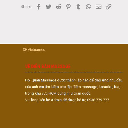
Facebook
Twitter
Reddit
Pinterest
Tumblr
WhatsApp
Email
Link
Share:
Vietnames
VỀ DIỄN ĐÀN MASSAGE
Hội Quán Massage được thành lập nên để đáp ứng nhu cầu
của anh em tìm kiếm các địa điểm massage, karaoke, bar,...
trong khu vực HCM cũng như toàn quốc.
Vui lòng liên hệ Admin để được hỗ trợ 0938.779.777