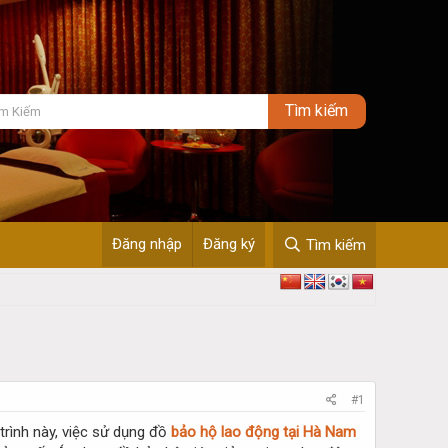
Đăng nhập
Đăng ký
Tìm kiếm
#1
trình này, việc sử dụng đồ
bảo hộ lao động tại Hà Nam