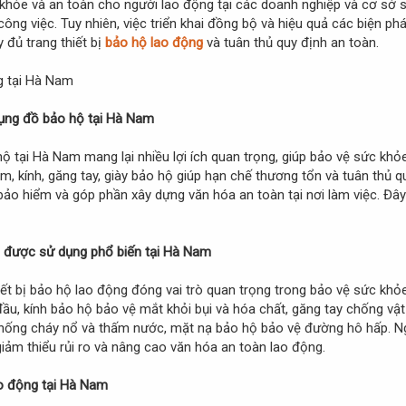
khỏe và an toàn cho người lao động tại các doanh nghiệp và cơ sở s
công việc. Tuy nhiên, việc triển khai đồng bộ và hiệu quả các biện 
 đủ trang thiết bị
bảo hộ lao động
và tuân thủ quy định an toàn.
dụng đồ bảo hộ tại Hà Nam
 tại Hà Nam mang lại nhiều lợi ích quan trọng, giúp bảo vệ sức khỏe 
, kính, găng tay, giày bảo hộ giúp hạn chế thương tổn và tuân thủ q
, bảo hiểm và góp phần xây dựng văn hóa an toàn tại nơi làm việc. Đây
ng được sử dụng phổ biến tại Hà Nam
iết bị bảo hộ lao động đóng vai trò quan trọng trong bảo vệ sức khỏe
u, kính bảo hộ bảo vệ mắt khỏi bụi và hóa chất, găng tay chống vật
hống cháy nổ và thấm nước, mặt nạ bảo hộ bảo vệ đường hô hấp. Ngoài
iảm thiểu rủi ro và nâng cao văn hóa an toàn lao động.
o động tại Hà Nam