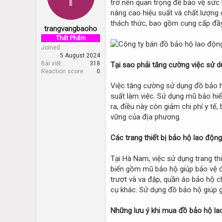
trở nên quan trọng để bảo vệ sức 
d
d
s
a
nâng cao hiệu suất và chất lượng 
t
t
thách thức, bao gồm cung cấp đầy
trangvangbaoho
a
e
r
Thất Phẩm
t
Joined
5 August 2024
e
Bài viết
318
Tại sao phải tăng cường việc sử 
r
Reaction score
0
Việc tăng cường sử dụng đồ bảo hộ
suất làm việc. Sử dụng mũ bảo hiểm
ra, điều này còn giảm chi phí y tế
vững của địa phương.
Các trang thiết bị bảo hộ lao độ
Tại Hà Nam, việc sử dụng trang th
biến gồm mũ bảo hộ giúp bảo vệ đầ
trượt và va đập, quần áo bảo hộ c
cụ khác. Sử dụng đồ bảo hộ giúp g
Những lưu ý khi mua đồ bảo hộ la