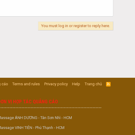
You must log in or register to reply here.
 cáo
Terms and rules
Privacy policy
Help
Trang chủ
R
S
S
ĐƠN VỊ HỢP TÁC QUẢNG CÁO
assage ÁNH DƯƠNG - Tân Sơn Nhì - HCM
assage VINH TIÊN - Phú Thạnh - HCM