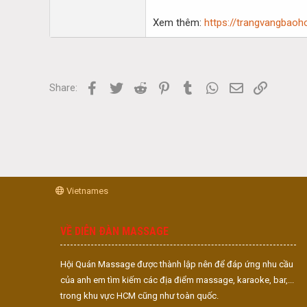
Xem thêm:
https://trangvangbaoh
Facebook
Twitter
Reddit
Pinterest
Tumblr
WhatsApp
Email
Link
Share:
Vietnames
VỀ DIỄN ĐÀN MASSAGE
Hội Quán Massage được thành lập nên để đáp ứng nhu cầu
của anh em tìm kiếm các địa điểm massage, karaoke, bar,...
trong khu vực HCM cũng như toàn quốc.