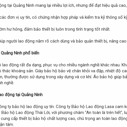
ộng tại Quảng Ninh mang lại nhiều lợi ích, nhưng để đạt hiệu quả cao,
 các đơn vị uy tín, có chứng nhận hợp pháp và kiểm tra kỹ thông số k
sớm hư hỏng, đảm bảo thiết bị luôn trong tình trạng tốt nhất.
úp người lao động nắm rõ cách dùng và bảo quản thiết bị, nâng cao
i Quảng Ninh phổ biến
hộ lao động rất đa dạng, phục vụ cho nhiều ngành nghề khác nhau. K
i thác khoáng sản. Giày bảo hộ bảo vệ chân khỏi va đập, nhiệt độ ca
ểm, thường được sử dụng trong xây dựng và cơ khí. Áo bảo hộ giúp bả
nh nghề.
lao động tại Quảng Ninh
ông ty bảo hộ lao động uy tín. Công ty Bảo hộ Lao động Lasa cam 
 Bảo hộ Lao động Thái Lời, với phương châm "An toàn là trên hết", l
ung cấp thiết bị bảo hộ chất lượng cao, chú trọng an toàn lao độn
tận tâm.