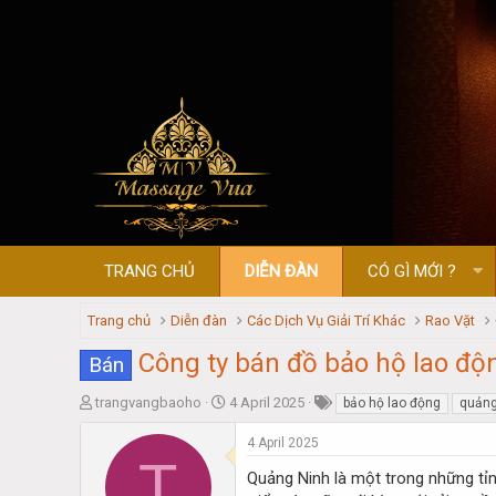
TRANG CHỦ
DIỄN ĐÀN
CÓ GÌ MỚI ?
Trang chủ
Diễn đàn
Các Dịch Vụ Giải Trí Khác
Rao Vặt
Công ty bán đồ bảo hộ lao độ
Bán
T
S
trangvangbaoho
4 April 2025
bảo hộ lao động
quảng
h
t
r
a
4 April 2025
T
e
r
Quảng Ninh là một trong những tỉn
a
t