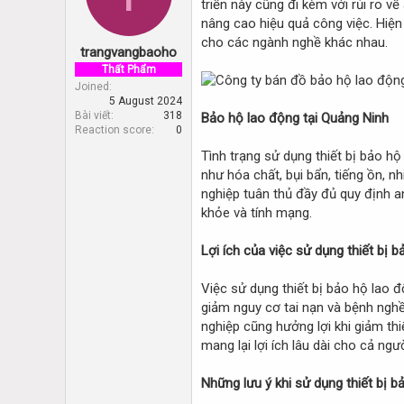
triển này cũng đi kèm với rủi ro 
d
d
s
a
nâng cao hiệu quả công việc. Hiện 
t
t
cho các ngành nghề khác nhau.
trangvangbaoho
a
e
r
Thất Phẩm
t
Joined
5 August 2024
e
Bài viết
318
Bảo hộ lao động tại Quảng Ninh
r
Reaction score
0
Tình trạng sử dụng thiết bị bảo h
như hóa chất, bụi bẩn, tiếng ồn, nh
nghiệp tuân thủ đầy đủ quy định a
khỏe và tính mạng.
Lợi ích của việc sử dụng thiết bị 
Việc sử dụng thiết bị bảo hộ lao đ
giảm nguy cơ tai nạn và bệnh nghề
nghiệp cũng hưởng lợi khi giảm thiể
mang lại lợi ích lâu dài cho cả ng
Những lưu ý khi sử dụng thiết bị 