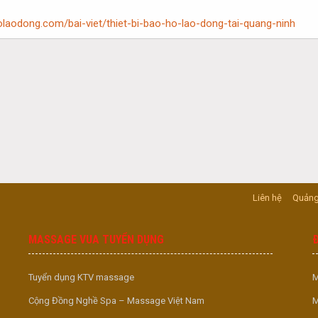
olaodong.com/bai-viet/thiet-bi-bao-ho-lao-dong-tai-quang-ninh
Liên hệ
Quảng
MASSAGE VUA TUYỂN DỤNG
Tuyển dụng KTV massage
M
Cộng Đồng Nghề Spa – Massage Việt Nam
M