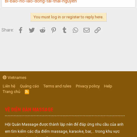
bi-bao-ho-lao-dong-tai-thai-nguyen
You must log in or register to reply here.
Facebook
Twitter
Reddit
Pinterest
Tumblr
WhatsApp
Email
Link
Share:
Vietnames
Liên hệ
Quảng cáo
Terms and rules
Privacy policy
Help
Trang chủ
R
S
S
VỀ DIỄN ĐÀN MASSAGE
Hội Quán Massage được thành lập nên để đáp ứng nhu cầu của anh
em tìm kiếm các địa điểm massage, karaoke, bar,... trong khu vực