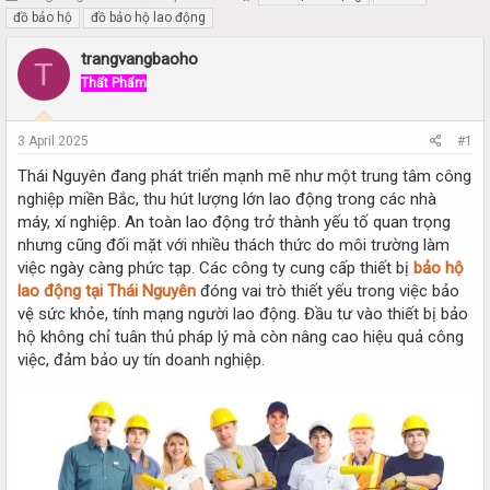
h
t
đồ bảo hộ
đồ bảo hộ lao động
r
a
e
r
trangvangbaoho
T
a
t
Thất Phẩm
d
d
s
a
t
t
3 April 2025
#1
a
e
r
Thái Nguyên đang phát triển mạnh mẽ như một trung tâm công
t
nghiệp miền Bắc, thu hút lượng lớn lao động trong các nhà
e
máy, xí nghiệp. An toàn lao động trở thành yếu tố quan trọng
r
nhưng cũng đối mặt với nhiều thách thức do môi trường làm
việc ngày càng phức tạp. Các công ty cung cấp thiết bị
bảo hộ
lao động tại Thái Nguyên
đóng vai trò thiết yếu trong việc bảo
vệ sức khỏe, tính mạng người lao động. Đầu tư vào thiết bị bảo
hộ không chỉ tuân thủ pháp lý mà còn nâng cao hiệu quả công
việc, đảm bảo uy tín doanh nghiệp.