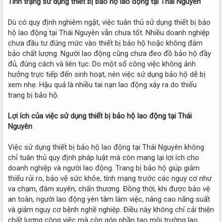
Tình trạng sử dụng thiết bị bảo hộ lao động tại Thái Nguyên
Dù có quy định nghiêm ngặt, việc tuân thủ sử dụng thiết bị bảo
hộ lao động tại Thái Nguyên vẫn chưa tốt. Nhiều doanh nghiệp
chưa đầu tư đúng mức vào thiết bị bảo hộ hoặc không đảm
bảo chất lượng. Người lao động cũng chưa đeo đồ bảo hộ đầy
đủ, đúng cách và liên tục. Do một số công việc không ảnh
hưởng trực tiếp đến sinh hoạt, nên việc sử dụng bảo hộ dễ bị
xem nhẹ. Hậu quả là nhiều tai nạn lao động xảy ra do thiếu
trang bị bảo hộ.
Lợi ích của việc sử dụng thiết bị bảo hộ lao động tại Thái
Nguyên
Việc sử dụng thiết bị bảo hộ lao động tại Thái Nguyên không
chỉ tuân thủ quy định pháp luật mà còn mang lại lợi ích cho
doanh nghiệp và người lao động. Trang bị bảo hộ giúp giảm
thiểu rủi ro, bảo vệ sức khỏe, tính mạng trước các nguy cơ như
va chạm, đâm xuyên, chấn thương. Đồng thời, khi được bảo vệ
an toàn, người lao động yên tâm làm việc, nâng cao năng suất
và giảm nguy cơ bệnh nghề nghiệp. Điều này không chỉ cải thiện
chất lượng công việc mà còn góp phần tạo môi trường lao