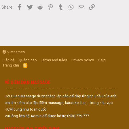
Facebook
Twitter
Reddit
Pinterest
Tumblr
WhatsApp
Email
Link
Share:
Vietnames
Liên hệ
Quảng cáo
Terms and rules
Privacy policy
Help
Trang chủ
R
S
S
VỀ DIỄN ĐÀN MASSAGE
Hội Quán Massage được thành lập nên để đáp ứng nhu cầu của anh
em tìm kiếm các địa điểm massage, karaoke, bar,... trong khu vực
HCM cũng như toàn quốc.
Vui lòng liên hệ Admin để được hỗ trợ 0938.779.777
MASSAGE VUA TUYỂN DỤNG