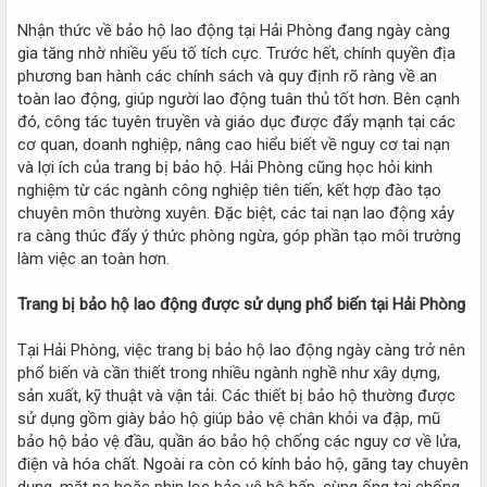
Nhận thức về bảo hộ lao động tại Hải Phòng đang ngày càng
gia tăng nhờ nhiều yếu tố tích cực. Trước hết, chính quyền địa
phương ban hành các chính sách và quy định rõ ràng về an
toàn lao động, giúp người lao động tuân thủ tốt hơn. Bên cạnh
đó, công tác tuyên truyền và giáo dục được đẩy mạnh tại các
cơ quan, doanh nghiệp, nâng cao hiểu biết về nguy cơ tai nạn
và lợi ích của trang bị bảo hộ. Hải Phòng cũng học hỏi kinh
nghiệm từ các ngành công nghiệp tiên tiến, kết hợp đào tạo
chuyên môn thường xuyên. Đặc biệt, các tai nạn lao động xảy
ra càng thúc đẩy ý thức phòng ngừa, góp phần tạo môi trường
làm việc an toàn hơn.
Trang bị bảo hộ lao động được sử dụng phổ biến tại Hải Phòng
Tại Hải Phòng, việc trang bị bảo hộ lao động ngày càng trở nên
phổ biến và cần thiết trong nhiều ngành nghề như xây dựng,
sản xuất, kỹ thuật và vận tải. Các thiết bị bảo hộ thường được
sử dụng gồm giày bảo hộ giúp bảo vệ chân khỏi va đập, mũ
bảo hộ bảo vệ đầu, quần áo bảo hộ chống các nguy cơ về lửa,
điện và hóa chất. Ngoài ra còn có kính bảo hộ, găng tay chuyên
dụng, mặt nạ hoặc phin lọc bảo vệ hô hấp, cùng ống tai chống