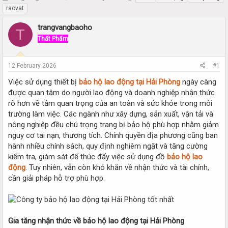
h
t
raovat
r
a
e
r
trangvangbaoho
T
a
t
Thất Phẩm
d
d
s
a
t
t
12 February 2026
#1
a
e
r
Việc sử dụng thiết bị
bảo hộ lao động tại Hải Phòng
ngày càng
t
được quan tâm do người lao động và doanh nghiệp nhận thức
e
rõ hơn về tầm quan trọng của an toàn và sức khỏe trong môi
r
trường làm việc. Các ngành như xây dựng, sản xuất, vận tải và
nông nghiệp đều chú trọng trang bị bảo hộ phù hợp nhằm giảm
nguy cơ tai nạn, thương tích. Chính quyền địa phương cũng ban
hành nhiều chính sách, quy định nghiêm ngặt và tăng cường
kiểm tra, giám sát để thúc đẩy việc sử dụng đồ
bảo hộ lao
động
. Tuy nhiên, vẫn còn khó khăn về nhận thức và tài chính,
cần giải pháp hỗ trợ phù hợp.
Gia tăng nhận thức về bảo hộ lao động tại Hải Phòng