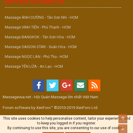
ĐƠN VỊ HỢP TÁC QUẢNG CÁO
Massage ÁNH DƯƠNG - Tân Sơn Nhì - HCM
Massage VINH TIÊN - Phú Thạnh - HCM
Massage BANGKOK - Tân Sơn Hòa - HCM
Massage SAIGON STAR - Xuân Hòa - HCM
Massage NGỌC LAN - Phú Thọ - HCM
Massage TÊN LỬA - An Lạc - HCM
Massagevua.net - Hội Quán Massage lớn nhất Việt Nam
Forum software by XenForo™ ©2010-2019 XenForo Ltd.
Top
This site uses cookies to help personalise content, tailor your experience and
to keep you logged in if you register.
By continuing to use this site, you are consenting to our use of cookies.
Bott