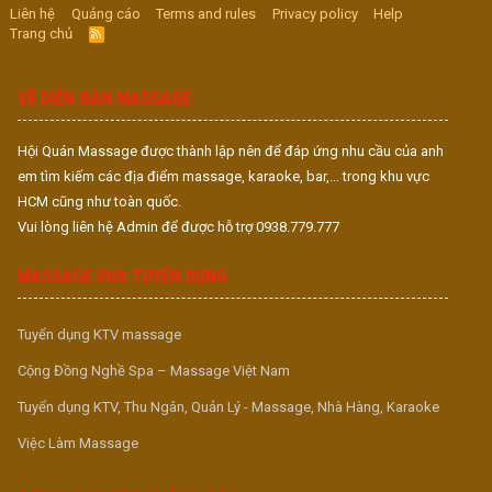
Liên hệ
Quảng cáo
Terms and rules
Privacy policy
Help
Trang chủ
R
S
S
VỀ DIỄN ĐÀN MASSAGE
Hội Quán Massage được thành lập nên để đáp ứng nhu cầu của anh
em tìm kiếm các địa điểm massage, karaoke, bar,... trong khu vực
HCM cũng như toàn quốc.
Vui lòng liên hệ Admin để được hỗ trợ 0938.779.777
MASSAGE VUA TUYỂN DỤNG
Tuyển dụng KTV massage
Cộng Đồng Nghề Spa – Massage Việt Nam
Tuyển dụng KTV, Thu Ngân, Quản Lý - Massage, Nhà Hàng, Karaoke
Việc Làm Massage