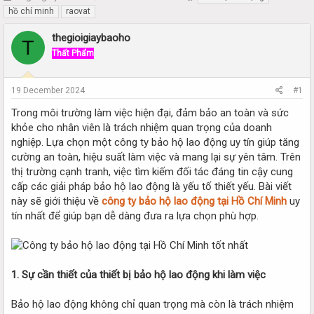
h
t
hồ chí minh
raovat
r
a
e
r
thegioigiaybaoho
T
a
t
Thất Phẩm
d
d
s
a
t
t
19 December 2024
#1
a
e
r
Trong môi trường làm việc hiện đại, đảm bảo an toàn và sức
t
khỏe cho nhân viên là trách nhiệm quan trọng của doanh
e
nghiệp. Lựa chọn một công ty bảo hộ lao động uy tín giúp tăng
r
cường an toàn, hiệu suất làm việc và mang lại sự yên tâm. Trên
thị trường cạnh tranh, việc tìm kiếm đối tác đáng tin cậy cung
cấp các giải pháp bảo hộ lao động là yếu tố thiết yếu. Bài viết
này sẽ giới thiệu về
công ty bảo hộ lao động tại Hồ Chí Minh
uy
tín nhất để giúp bạn dễ dàng đưa ra lựa chọn phù hợp.
1. Sự cần thiết của thiết bị bảo hộ lao động khi làm việc
Bảo hộ lao động không chỉ quan trọng mà còn là trách nhiệm